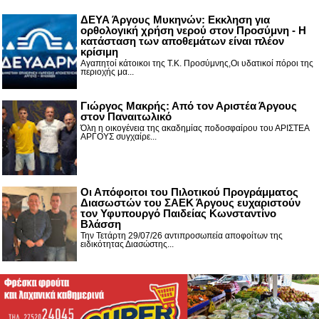
ΔΕΥΑ Άργους Μυκηνών: Εκκληση για
ορθολογική χρήση νερού στον Προσύμνη - Η
κατάσταση των αποθεμάτων είναι πλέον
κρίσιμη
Αγαπητοί κάτοικοι της Τ.Κ. Προσύμνης,Οι υδατικοί πόροι της
περιοχής μα...
Γιώργος Μακρής: Από τον Αριστέα Άργους
στον Παναιτωλικό
Όλη η οικογένεια της ακαδημίας ποδοσφαίρου του ΑΡΙΣΤΕΑ
ΑΡΓΟΥΣ συγχαίρε...
Οι Απόφοιτοι του Πιλοτικού Προγράμματος
Διασωστών του ΣΑΕΚ Άργους ευχαριστούν
τον Υφυπουργό Παιδείας Κωνσταντίνο
Βλάσση
Την Τετάρτη 29/07/26 αντιπροσωπεία αποφοίτων της
ειδικότητας Διασώστης...