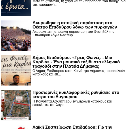
Μετά τη ζωντάνια, τη χαρά και την παράδοση του πανηγυριού
της παραμονή...
Ακυρώθηκε η αποψινή παράσταση στο
Θέατρο Επιδαύρου λόγω των πυρκαγιών
Ακυρώνεται η αποψινή παράσταση του Φεστιβάλ της
Επιδαύρου λόγω των πύρ...
Δήμος Επιδαύρου: «Τρεις Φωνές... Μια
Καρδιά» - Ένα μουσικό ταξίδι στο ελληνικό
τραγούδι στην Πλατεία Δήμαινας
Ο Δήμος Επιδαύρου και η Κοινότητα Δήμαινας προσκαλούν
κατοίκους και επ...
Προσωρινές κυκλοφοριακές ρυθμίσεις στο
κέντρο του Λυγουριού
Η Κοινότητα Ασκληπιείου ενημερώνει κατοίκους και
επισκέπτες ότι, λόγω ...
Λαϊκή Συσπείρωση Επιδαύρου: Για την