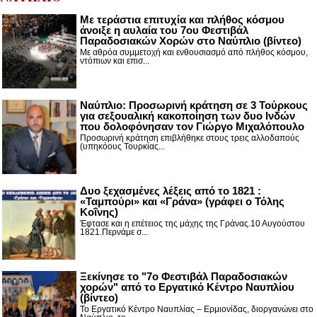
Με τεράστια επιτυχία και πλήθος κόσμου
άνοιξε η αυλαία του 7ου Φεστιβάλ
Παραδοσιακών Χορών στο Ναύπλιο (βίντεο)
Με αθρόα συμμετοχή και ενθουσιασμό από πλήθος κόσμου,
ντόπιων και επισ...
Ναύπλιο: Προσωρινή κράτηση σε 3 Τούρκους
για σεξουαλική κακοποίηση των δυο Ινδών
που δολοφόνησαν τον Γιώργο Μιχαλόπουλο
Προσωρινή κράτηση επιβλήθηκε στους τρεις αλλοδαπούς
(υπηκόους Τουρκίας...
Δυο ξεχασμένες λέξεις από το 1821 :
«Ταμπούρι» και «Γράνα» (γράφει ο Τόλης
Κοΐνης)
Έφτασε και η επέτειος της μάχης της Γράνας.10 Αυγούστου
1821.Περνάμε σ...
Ξεκίνησε το "7ο Φεστιβάλ Παραδοσιακών
χορών" από το Εργατικό Κέντρο Ναυπλίου
(βίντεο)
Το Εργατικό Κέντρο Ναυπλίας – Ερμιονίδας, διοργανώνει στο