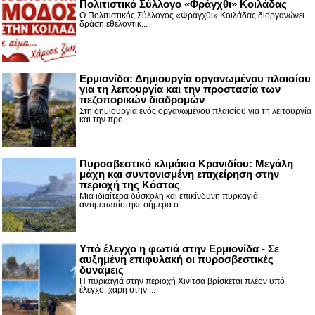
Πολιτιστικό Σύλλογο «Φράγχθι» Κοιλάδας
Ο Πολιτιστικός Σύλλογος «Φράγχθι» Κοιλάδας διοργανώνει
δράση εθελοντικ...
Ερμιονίδα: Δημιουργία οργανωμένου πλαισίου
για τη λειτουργία και την προστασία των
πεζοπορικών διαδρομών
Στη δημιουργία ενός οργανωμένου πλαισίου για τη λειτουργία
και την προ...
Πυροσβεστικό κλιμάκιο Κρανιδίου: Μεγάλη
μάχη και συντονισμένη επιχείρηση στην
περιοχή της Κόστας
Μια ιδιαίτερα δύσκολη και επικίνδυνη πυρκαγιά
αντιμετωπίστηκε σήμερα σ...
Υπό έλεγχο η φωτιά στην Ερμιονίδα - Σε
αυξημένη επιφυλακή οι πυροσβεστικές
δυνάμεις
Η πυρκαγιά στην περιοχή Χινίτσα βρίσκεται πλέον υπό
έλεγχο, χάρη στην ...