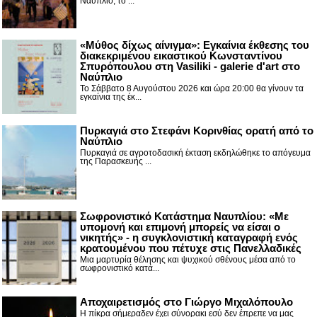
Ναύπλιο, το ...
«Μύθος δίχως αίνιγμα»: Εγκαίνια έκθεσης του
διακεκριμένου εικαστικού Κωνσταντίνου
Σπυρόπουλου στη Vasiliki - galerie d'art στο
Ναύπλιο
Το Σάββατο 8 Αυγούστου 2026 και ώρα 20:00 θα γίνουν τα
εγκαίνια της έκ...
Πυρκαγιά στο Στεφάνι Κορινθίας ορατή από το
Ναύπλιο
Πυρκαγιά σε αγροτοδασική έκταση εκδηλώθηκε το απόγευμα
της Παρασκευής ...
Σωφρονιστικό Κατάστημα Ναυπλίου: «Με
υπομονή και επιμονή μπορείς να είσαι ο
νικητής» - η συγκλονιστική καταγραφή ενός
κρατουμένου που πέτυχε στις Πανελλαδικές
Μια μαρτυρία θέλησης και ψυχικού σθένους μέσα από το
σωφρονιστικό κατά...
Αποχαιρετισμός στο Γιώργο Μιχαλόπουλο
Η πίκρα σήμεραδεν έχει σύνορακι εσύ δεν έπρεπε να μας