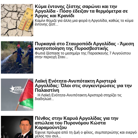
Κύμα έντονης ζέστης σαρώνει και την
Αργολίδα - Πόσο έδειξαν τα θερμόμετρα σε
Άργος και Κρανίδι
Καμίνι θύμιζε για άλλη μια φορά η Αργολίδα, καθώς το κύμα
έντονης ζέστ...
Πυρκαγιά στο Σταυροπόδι Αργολίδας - Άμεση
κινητοποίηση της Πυροσβεστικής
Φωτιά ξέσπασε το μεσημέρι της Παρασκευής 7 Αυγούστου
στην περιοχή Σταυ...
Λαϊκή Ενότητα-Ανυπότακτη Αριστερά
Αργολίδας: Όλοι στις συγκεντρώσεις για την
Παλαιστίνη
Η Λαϊκή Ενότητα-Ανυπότακτη Αριστερά στηρίζει τις
διαδηλώσ...
Πένθος στην Καρυά Αργολίδας για την
απώλεια του Πυρονόμου Κώστα
Καραμούντζου
Έφυγε πρόωρα από τη ζωή ο φίλος, συμπατριώτης και ενεργό
μέλος του συλ...