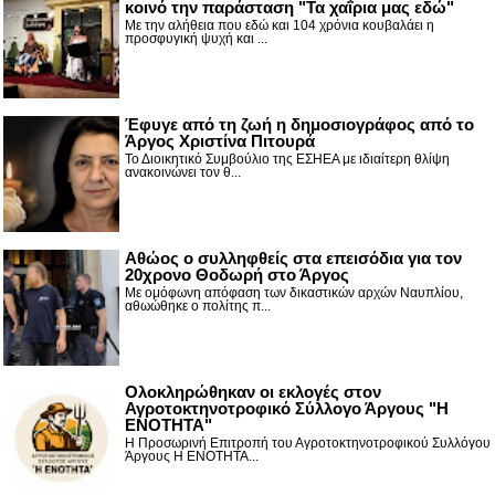
κοινό την παράσταση "Τα χαΐρια μας εδώ"
Με την αλήθεια που εδώ και 104 χρόνια κουβαλάει η
προσφυγική ψυχή και ...
Έφυγε από τη ζωή η δημοσιογράφος από το
Άργος Χριστίνα Πιτουρά
Το Διοικητικό Συμβούλιο της ΕΣΗΕΑ με ιδιαίτερη θλίψη
ανακοινώνει τον θ...
Αθώος ο συλληφθείς στα επεισόδια για τον
20χρονο Θοδωρή στο Άργος
Με ομόφωνη απόφαση των δικαστικών αρχών Ναυπλίου,
αθωώθηκε ο πολίτης π...
Ολοκληρώθηκαν οι εκλογές στον
Αγροτοκτηνοτροφικό Σύλλογο Άργους "Η
ΕΝΟΤΗΤΑ"
Η Προσωρινή Επιτροπή του Αγροτοκτηνοτροφικού Συλλόγου
Άργους Η ΕΝΟΤΗΤΑ...