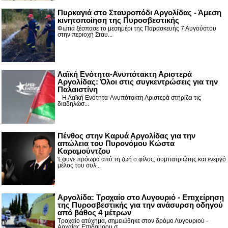
Πυρκαγιά στο Σταυροπόδι Αργολίδας - Άμεση
κινητοποίηση της Πυροσβεστικής
Φωτιά ξέσπασε το μεσημέρι της Παρασκευής 7 Αυγούστου
στην περιοχή Σταυ...
Λαϊκή Ενότητα-Ανυπότακτη Αριστερά
Αργολίδας: Όλοι στις συγκεντρώσεις για την
Παλαιστίνη
Η Λαϊκή Ενότητα-Ανυπότακτη Αριστερά στηρίζει τις
διαδηλώσ...
Πένθος στην Καρυά Αργολίδας για την
απώλεια του Πυρονόμου Κώστα
Καραμούντζου
Έφυγε πρόωρα από τη ζωή ο φίλος, συμπατριώτης και ενεργό
μέλος του συλ...
Αργολίδα: Τροχαίο στο Λυγουριό - Επιχείρηση
της Πυροσβεστικής για την ανάσυρση οδηγού
από βάθος 4 μέτρων
Τροχαίο ατύχημα, σημειώθηκε στον δρόμο Λυγουριού -
Αρχαίας Επιδαύρου σ...