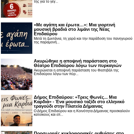
της για το γεγ...
«Με αγάπη και έρωτα…»: Μια γιορτινή
μουσική βραδιά στο λιμάνι της Νέας
Επιδαύρου
Μετά τη ζωντάνια, τη χαρά και την παράδοση του πανηγυριού
της παραμονή...
Ακυρώθηκε η αποψινή παράσταση στο
Θέατρο Επιδαύρου λόγω των πυρκαγιών
Ακυρώνεται η αποψινή παράσταση του Φεστιβάλ της
Επιδαύρου λόγω των πύρ...
Δήμος Επιδαύρου: «Τρεις Φωνές... Μια
Καρδιά» - Ένα μουσικό ταξίδι στο ελληνικό
τραγούδι στην Πλατεία Δήμαινας
Ο Δήμος Επιδαύρου και η Κοινότητα Δήμαινας προσκαλούν
κατοίκους και επ...
Προσωρινές κυκλοφοριακές ρυθμίσεις στο