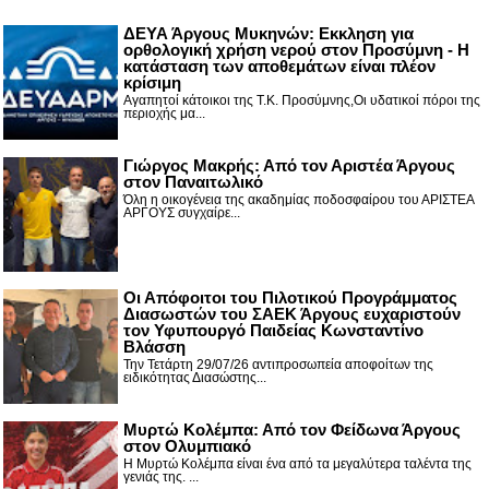
ΔΕΥΑ Άργους Μυκηνών: Εκκληση για
ορθολογική χρήση νερού στον Προσύμνη - Η
κατάσταση των αποθεμάτων είναι πλέον
κρίσιμη
Αγαπητοί κάτοικοι της Τ.Κ. Προσύμνης,Οι υδατικοί πόροι της
περιοχής μα...
Γιώργος Μακρής: Από τον Αριστέα Άργους
στον Παναιτωλικό
Όλη η οικογένεια της ακαδημίας ποδοσφαίρου του ΑΡΙΣΤΕΑ
ΑΡΓΟΥΣ συγχαίρε...
Οι Απόφοιτοι του Πιλοτικού Προγράμματος
Διασωστών του ΣΑΕΚ Άργους ευχαριστούν
τον Υφυπουργό Παιδείας Κωνσταντίνο
Βλάσση
Την Τετάρτη 29/07/26 αντιπροσωπεία αποφοίτων της
ειδικότητας Διασώστης...
Μυρτώ Κολέμπα: Από τον Φείδωνα Άργους
στον Ολυμπιακό
Η Μυρτώ Κολέμπα είναι ένα από τα μεγαλύτερα ταλέντα της
γενιάς της. ...