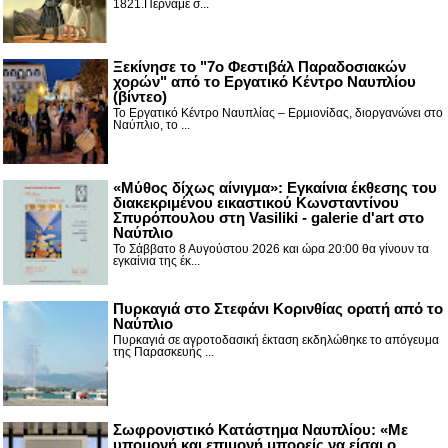
1821.Περνάμε σ...
Ξεκίνησε το "7ο Φεστιβάλ Παραδοσιακών
χορών" από το Εργατικό Κέντρο Ναυπλίου
(βίντεο)
Το Εργατικό Κέντρο Ναυπλίας – Ερμιονίδας, διοργανώνει στο
Ναύπλιο, το ...
«Μύθος δίχως αίνιγμα»: Εγκαίνια έκθεσης του
διακεκριμένου εικαστικού Κωνσταντίνου
Σπυρόπουλου στη Vasiliki - galerie d'art στο
Ναύπλιο
Το Σάββατο 8 Αυγούστου 2026 και ώρα 20:00 θα γίνουν τα
εγκαίνια της έκ...
Πυρκαγιά στο Στεφάνι Κορινθίας ορατή από το
Ναύπλιο
Πυρκαγιά σε αγροτοδασική έκταση εκδηλώθηκε το απόγευμα
της Παρασκευής ...
Σωφρονιστικό Κατάστημα Ναυπλίου: «Με
υπομονή και επιμονή μπορείς να είσαι ο