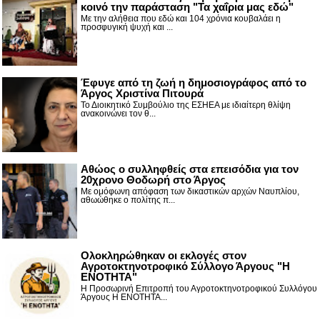
κοινό την παράσταση "Τα χαΐρια μας εδώ"
Με την αλήθεια που εδώ και 104 χρόνια κουβαλάει η
προσφυγική ψυχή και ...
Έφυγε από τη ζωή η δημοσιογράφος από το
Άργος Χριστίνα Πιτουρά
Το Διοικητικό Συμβούλιο της ΕΣΗΕΑ με ιδιαίτερη θλίψη
ανακοινώνει τον θ...
Αθώος ο συλληφθείς στα επεισόδια για τον
20χρονο Θοδωρή στο Άργος
Με ομόφωνη απόφαση των δικαστικών αρχών Ναυπλίου,
αθωώθηκε ο πολίτης π...
Ολοκληρώθηκαν οι εκλογές στον
Αγροτοκτηνοτροφικό Σύλλογο Άργους "Η
ΕΝΟΤΗΤΑ"
Η Προσωρινή Επιτροπή του Αγροτοκτηνοτροφικού Συλλόγου
Άργους Η ΕΝΟΤΗΤΑ...