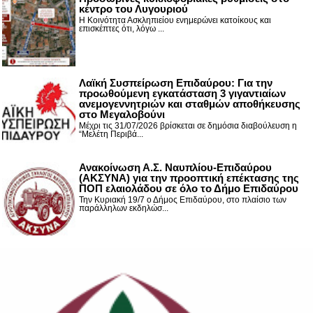
κέντρο του Λυγουριού
Η Κοινότητα Ασκληπιείου ενημερώνει κατοίκους και
επισκέπτες ότι, λόγω ...
Λαϊκή Συσπείρωση Επιδαύρου: Για την
προωθούμενη εγκατάσταση 3 γιγαντιαίων
ανεμογεννητριών και σταθμών αποθήκευσης
στο Μεγαλοβούνι
Μέχρι τις 31/07/2026 βρίσκεται σε δημόσια διαβούλευση η
“Μελέτη Περιβά...
Ανακοίνωση Α.Σ. Ναυπλίου-Επιδαύρου
(ΑΚΣΥΝΑ) για την προοπτική επέκτασης της
ΠΟΠ ελαιολάδου σε όλο το Δήμο Επιδαύρου
Την Κυριακή 19/7 ο Δήμος Επιδαύρου, στο πλαίσιο των
παράλληλων εκδηλώσ...