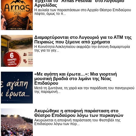
Έρχεται το "Arnas Festival" στο Λυγουριό
Αργολίδας
Η αυλαία των παραστάσεων στο Αρχαίο Θέατρο Επιδαύρου
πέφτει, όμως το π...
Διαμαρτύρονται στο Λυγουριό για το ΑΤΜ της
Πειραιώς που ξέμεινε από χρήματα
Η Κοινότητα Ασκληπιείου εκφράζει την έντονη διαμαρτυρία
της για το γεγ...
«Με αγάπη και έρωτα…»: Μια γιορτινή
μουσική βραδιά στο λιμάνι της Νέας
Επιδαύρου
Μετά τη ζωντάνια, τη χαρά και την παράδοση του πανηγυριού
της παραμονή...
Ακυρώθηκε η αποψινή παράσταση στο
Θέατρο Επιδαύρου λόγω των πυρκαγιών
Ακυρώνεται η αποψινή παράσταση του Φεστιβάλ της
Επιδαύρου λόγω των πύρ...