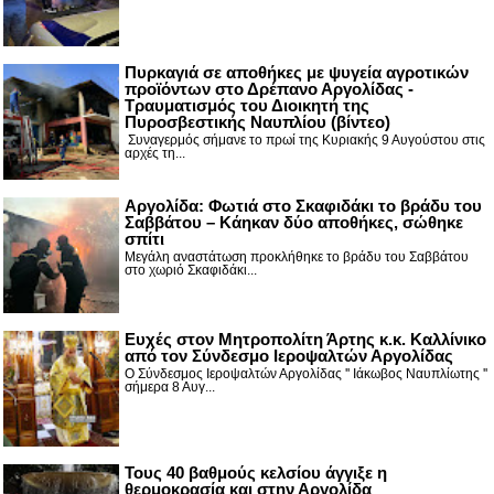
Πυρκαγιά σε αποθήκες με ψυγεία αγροτικών
προϊόντων στο Δρέπανο Αργολίδας -
Τραυματισμός του Διοικητή της
Πυροσβεστικής Ναυπλίου (βίντεο)
Συναγερμός σήμανε το πρωί της Κυριακής 9 Αυγούστου στις
αρχές τη...
Αργολίδα: Φωτιά στο Σκαφιδάκι το βράδυ του
Σαββάτου – Κάηκαν δύο αποθήκες, σώθηκε
σπίτι
Μεγάλη αναστάτωση προκλήθηκε το βράδυ του Σαββάτου
στο χωριό Σκαφιδάκι...
Ευχές στον Μητροπολίτη Άρτης κ.κ. Καλλίνικο
από τον Σύνδεσμο Ιεροψαλτών Αργολίδας
Ο Σύνδεσμος Ιεροψαλτών Αργολίδας '' Ιάκωβος Ναυπλίωτης ''
σήμερα 8 Αυγ...
Τους 40 βαθμούς κελσίου άγγιξε η
θερμοκρασία και στην Αργολίδα