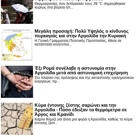
Θερμοκρασίες που ξεπέρασαν τους 39 °C σημειώθηκαν
κυρίως στα βόρεια ηπ...
Μεγάλη προσοχή: Πολύ Υψηλός ο κίνδυνος
πυρκαγιάς και στην Αργολίδα την Κυριακή
Η Γενική Γραμματεία Πολιτικής Προστασίας, έθεσε σε
κατάσταση κινητοποί...
Έξι Ρομά συνέλαβε η αστυνομία στην
Αργολίδα μετά από αστυνομική επιχείρηση
Στο πλαίσιο της πρόληψης και της καταστολής εγκληματικών
ενεργειών, πρ...
Κύμα έντονης ζέστης σαρώνει και την
Αργολίδα - Πόσο έδειξαν τα θερμόμετρα σε
Άργος και Κρανίδι
Καμίνι θύμιζε για άλλη μια φορά η Αργολίδα, καθώς το κύμα
έντονης ζέστ...