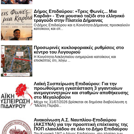
Δήμος Επιδαύρου: «Τρεις Φωνές... Μια
Καρδιά» - Ένα μουσικό ταξίδι στο ελληνικό
τραγούδι στην Πλατεία Δήμαινας
Ο Δήμος Επιδαύρου και η Κοινότητα Δήμαινας προσκαλούν
κατοίκους και επ...
Προσωρινές κυκλοφοριακές ρυθμίσεις στο
κέντρο του Λυγουριού
Η Κοινότητα Ασκληπιείου ενημερώνει κατοίκους και
επισκέπτες ότι, λόγω ...
Λαϊκή Συσπείρωση Επιδαύρου: Για την
προωθούμενη εγκατάσταση 3 γιγαντιαίων
ανεμογεννητριών και σταθμών αποθήκευσης
στο Μεγαλοβούνι
Μέχρι τις 31/07/2026 βρίσκεται σε δημόσια διαβούλευση η
“Μελέτη Περιβά...
Ανακοίνωση Α.Σ. Ναυπλίου-Επιδαύρου
(ΑΚΣΥΝΑ) για την προοπτική επέκτασης της
ΠΟΠ ελαιολάδου σε όλο το Δήμο Επιδαύρου
Την Κυριακή 19/7 ο Δήμος Επιδαύρου, στο πλαίσιο των