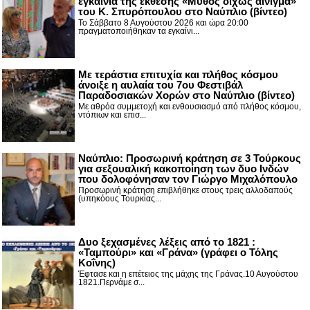
εγκαίνια της έκθεσης «Μύθος δίχως αίνιγμα»
του Κ. Σπυρόπουλου στο Ναύπλιο (βίντεο)
Το Σάββατο 8 Αυγούστου 2026 και ώρα 20:00
πραγματοποιήθηκαν τα εγκαίνι...
Με τεράστια επιτυχία και πλήθος κόσμου
άνοιξε η αυλαία του 7ου Φεστιβάλ
Παραδοσιακών Χορών στο Ναύπλιο (βίντεο)
Με αθρόα συμμετοχή και ενθουσιασμό από πλήθος κόσμου,
ντόπιων και επισ...
Ναύπλιο: Προσωρινή κράτηση σε 3 Τούρκους
για σεξουαλική κακοποίηση των δυο Ινδών
που δολοφόνησαν τον Γιώργο Μιχαλόπουλο
Προσωρινή κράτηση επιβλήθηκε στους τρεις αλλοδαπούς
(υπηκόους Τουρκίας...
Δυο ξεχασμένες λέξεις από το 1821 :
«Ταμπούρι» και «Γράνα» (γράφει ο Τόλης
Κοΐνης)
Έφτασε και η επέτειος της μάχης της Γράνας.10 Αυγούστου
1821.Περνάμε σ...