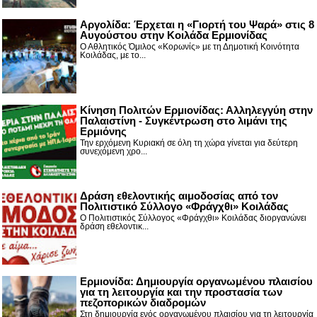
Αργολίδα: Έρχεται η «Γιορτή του Ψαρά» στις 8
Αυγούστου στην Κοιλάδα Ερμιονίδας
Ο Αθλητικός Όμιλος «Κορωνίς» με τη Δημοτική Κοινότητα
Κοιλάδας, με το...
Κίνηση Πολιτών Ερμιονίδας: Αλληλεγγύη στην
Παλαιστίνη - Συγκέντρωση στο λιμάνι της
Ερμιόνης
Την ερχόμενη Κυριακή σε όλη τη χώρα γίνεται για δεύτερη
συνεχόμενη χρο...
Δράση εθελοντικής αιμοδοσίας από τον
Πολιτιστικό Σύλλογο «Φράγχθι» Κοιλάδας
Ο Πολιτιστικός Σύλλογος «Φράγχθι» Κοιλάδας διοργανώνει
δράση εθελοντικ...
Ερμιονίδα: Δημιουργία οργανωμένου πλαισίου
για τη λειτουργία και την προστασία των
πεζοπορικών διαδρομών
Στη δημιουργία ενός οργανωμένου πλαισίου για τη λειτουργία