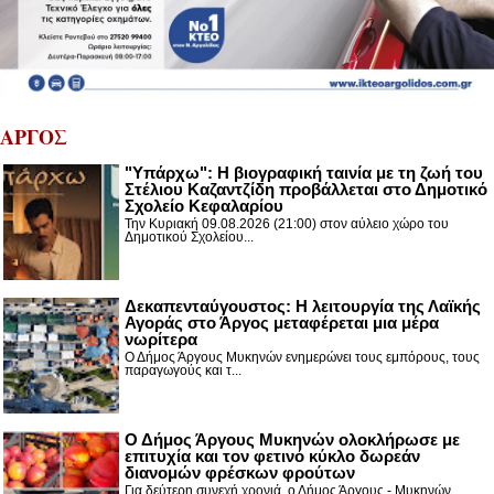
ΑΡΓΟΣ
"Υπάρχω": Η βιογραφική ταινία με τη ζωή του
Στέλιου Καζαντζίδη προβάλλεται στο Δημοτικό
Σχολείο Κεφαλαρίου
Την Κυριακή 09.08.2026 (21:00) στον αύλειο χώρο του
Δημοτικού Σχολείου...
Δεκαπενταύγουστος: H λειτουργία της Λαϊκής
Αγοράς στο Άργος μεταφέρεται μια μέρα
νωρίτερα
Ο Δήμος Άργους Μυκηνών ενημερώνει τους εμπόρους, τους
παραγωγούς και τ...
Ο Δήμος Άργους Μυκηνών ολοκλήρωσε με
επιτυχία και τον φετινό κύκλο δωρεάν
διανομών φρέσκων φρούτων
Για δεύτερη συνεχή χρονιά, ο Δήμος Άργους - Μυκηνών