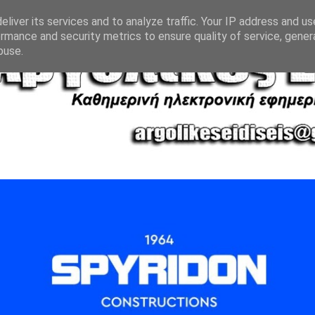
liver its services and to analyze traffic. Your IP address and u
rmance and security metrics to ensure quality of service, gene
buse.