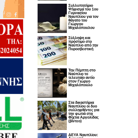
Συλλυπητήριο
Ψήφισμα του 1ου
Γυμνασίου
Ναυπλίου για τον
θάνατο του
Γιώργου
Μιχαλόπουλου
Σύλληψη και
πρόστιμο στο
Ναύπλιο από την
Πυροσβεστική
Την Πέμπτη στο
Ναύπλιο το
τελευταίο αντίο
στον Γιώργο
Μιχαλόπουλο
Στα δικαστήρια
Ναυπλίου οι δυο
συλληφθέντες για
την φωτιά στα
Φίχτια Αργολίδας
(βίντεο)
ΔΕΥΑ Ναυπλίου: