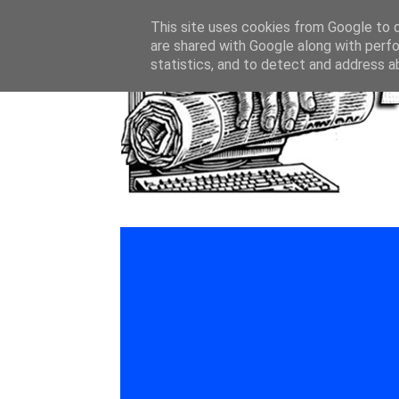
This site uses cookies from Google to de
are shared with Google along with perfo
statistics, and to detect and address a