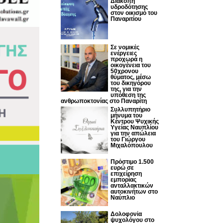
Διακοπή
υδροδότησης
στον οικισμό του
Παναριτίου
Σε νομικές
ενέργειες
προχωρά η
οικογένεια του
50χρονου
θύματος, μέσω
του δικηγόρου
της, για την
υπόθεση της
ανθρωποκτονίας στο Παναρίτη
Συλλυπητήριο
μήνυμα του
Κέντρου Ψυχικής
Υγείας Ναυπλίου
για την απώλεια
του Γιώργου
Μιχαλόπουλου
Πρόστιμο 1.500
ευρώ σε
επιχείρηση
εμπορίας
ανταλλακτικών
αυτοκινήτων στο
Ναύπλιο
Δολοφονία
ψυχολόγου στο