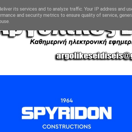
liver its services and to analyze traffic. Your IP address and u
rmance and security metrics to ensure quality of service, gene
buse.