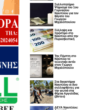
Συλλυπητήριο
Ψήφισμα του 1ου
Γυμνασίου
Ναυπλίου για τον
θάνατο του
Γιώργου
Μιχαλόπουλου
Σύλληψη και
πρόστιμο στο
Ναύπλιο από την
Πυροσβεστική
Την Πέμπτη στο
Ναύπλιο το
τελευταίο αντίο
στον Γιώργο
Μιχαλόπουλο
Στα δικαστήρια
Ναυπλίου οι δυο
συλληφθέντες για
την φωτιά στα
Φίχτια Αργολίδας
(βίντεο)
ΔΕΥΑ Ναυπλίου: