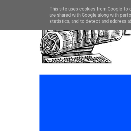
This site uses cookies from Google to de
are shared with Google along with perfo
statistics, and to detect and address a