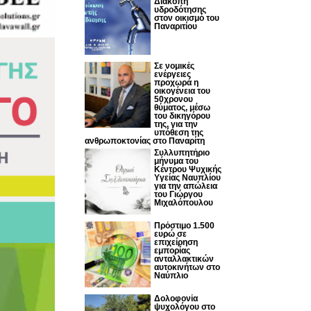
Διακοπή
υδροδότησης
στον οικισμό του
Παναριτίου
Σε νομικές
ενέργειες
προχωρά η
οικογένεια του
50χρονου
θύματος, μέσω
του δικηγόρου
της, για την
υπόθεση της
ανθρωποκτονίας στο Παναρίτη
Συλλυπητήριο
μήνυμα του
Κέντρου Ψυχικής
Υγείας Ναυπλίου
για την απώλεια
του Γιώργου
Μιχαλόπουλου
Πρόστιμο 1.500
ευρώ σε
επιχείρηση
εμπορίας
ανταλλακτικών
αυτοκινήτων στο
Ναύπλιο
Δολοφονία
ψυχολόγου στο