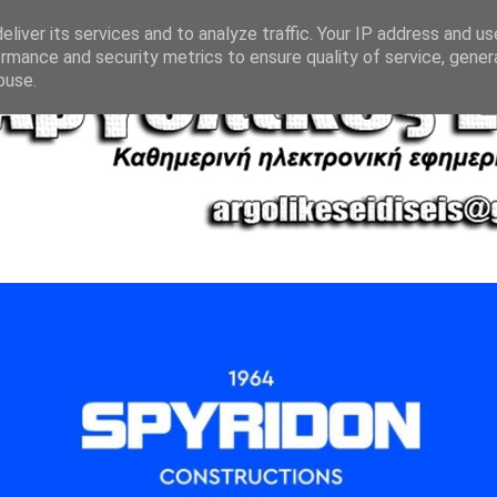
liver its services and to analyze traffic. Your IP address and u
rmance and security metrics to ensure quality of service, gene
buse.