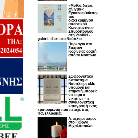
«Μύθος δίχως
αίνιγμα»:
Εγκαίνια έκθεσης
του
διακεκριμένου
εικαστικού
Κωνσταντίνου
Σπυρόπουλου
στη Vasiliki -
galerie d'art στο Ναύπλιο
Πυρκαγιά στο
Στεφάνι
Κορινθίας ορατή
από το Ναύπλιο
Σωφρονιστικό
Κατάστημα
Ναυπλίου: «Με
υπομονή και
επιμονή μπορείς
να είσαι ο
νικητής» - η
συγκλονιστική
καταγραφή ενός
κρατουμένου που πέτυχε στις
Πανελλαδικές
Αποχαιρετισμός
στο Γιώργο
Μιχαλόπουλο