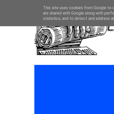
This site uses cookies from Google to de
are shared with Google along with perfo
statistics, and to detect and address a