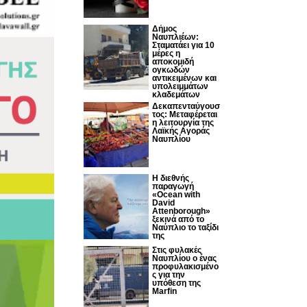
Δήμος
Ναυπλιέων:
Σταματάει για 10
μέρες η
αποκομιδή
ογκωδών
αντικειμένων και
υπολειμμάτων
κλαδεμάτων
Δεκαπενταύγουσ
τος: Μεταφέρεται
η λειτουργία της
Λαϊκής Αγοράς
Ναυπλίου
Η διεθνής
παραγωγή
«Ocean with
David
Attenborough»
ξεκινά από το
Ναύπλιο το ταξίδι
της
Στις φυλακές
Ναυπλίου ο ένας
προφυλακισμένο
ς για την
υπόθεση της
Marfin