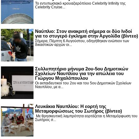
Το εντυπωσιακό κρουαζιερόπλοιο Celebrity Infinity της
Celebrity Cruise...
Nαύπλιο: Στον ανακριτή σήμερα οι δύο Ινδοί
για το στυγερό έγκλημα στην Αργολίδα (βίντεο)
Σήμερα, Πέμπτη 6 Αυγούστου, οδηγήθηκαν ενώπιον των
δικαστικών αρχών οι...
Συλλυπητήριο μήνυμα 2ου-5ου Δημοτικών
Σχολείων Ναυπλίου για την απώλεια του
Γιώργου Μιχαλόπουλου
Οι εκπαιδευτικοί του 2ου και του 5ου Δημοτικών Σχολείων
Ναυπλίου, με α...
Λευκάκια Ναυπλίου: Η εορτή της
Μεταμορφώσεως του Σωτήρος (βίντεο)
Με θρησκευτική λαμπρότητα εορτάζεται η Μεταμόρφωση του
Σωτήρος σ...