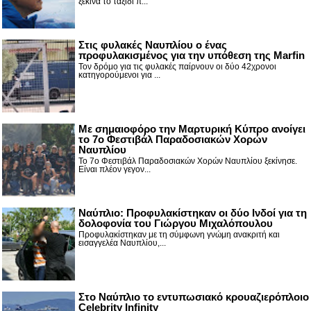
ξεκινά το ταξίδι π...
Στις φυλακές Ναυπλίου ο ένας
προφυλακισμένος για την υπόθεση της Marfin
Τον δρόμο για τις φυλακές παίρνουν οι δύο 42χρονοι
κατηγορούμενοι για ...
Με σημαιοφόρο την Μαρτυρική Κύπρο ανοίγει
το 7ο Φεστιβάλ Παραδοσιακών Χορών
Ναυπλίου
Το 7ο Φεστιβάλ Παραδοσιακών Χορών Ναυπλίου ξεκίνησε.
Είναι πλέον γεγον...
Ναύπλιο: Προφυλακίστηκαν οι δύο Ινδοί για τη
δολοφονία του Γιώργου Μιχαλόπουλου
Προφυλακίστηκαν με τη σύμφωνη γνώμη ανακριτή και
εισαγγελέα Ναυπλίου,...
Στο Ναύπλιο το εντυπωσιακό κρουαζιερόπλοιο
Celebrity Infinity