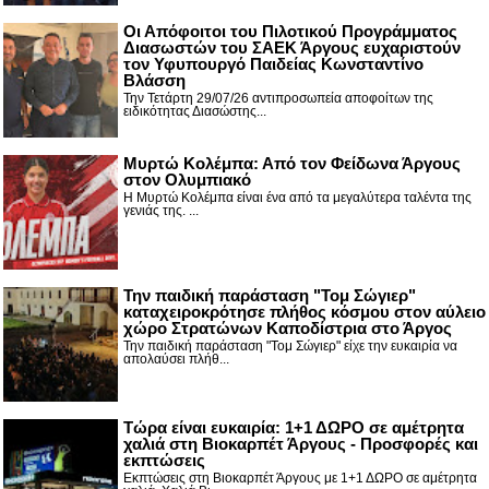
Οι Απόφοιτοι του Πιλοτικού Προγράμματος
Διασωστών του ΣΑΕΚ Άργους ευχαριστούν
τον Υφυπουργό Παιδείας Κωνσταντίνο
Βλάσση
Την Τετάρτη 29/07/26 αντιπροσωπεία αποφοίτων της
ειδικότητας Διασώστης...
Μυρτώ Κολέμπα: Από τον Φείδωνα Άργους
στον Ολυμπιακό
Η Μυρτώ Κολέμπα είναι ένα από τα μεγαλύτερα ταλέντα της
γενιάς της. ...
Την παιδική παράσταση "Τομ Σώγιερ"
καταχειροκρότησε πλήθος κόσμου στον αύλειο
χώρο Στρατώνων Καποδίστρια στο Άργος
Την παιδική παράσταση "Τομ Σώγιερ" είχε την ευκαιρία να
απολαύσει πλήθ...
Τώρα είναι ευκαιρία: 1+1 ΔΩΡΟ σε αμέτρητα
χαλιά στη Βιοκαρπέτ Άργους - Προσφορές και
εκπτώσεις
Εκπτώσεις στη Βιοκαρπέτ Άργους με 1+1 ΔΩΡΟ σε αμέτρητα