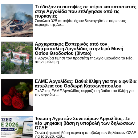
Τι έδειξαν οι αυτοψίες σε κτίρια και κατασκευές
στην Αργολίδα που επλήγησαν από τις
πυρκαγιές
Συνολικά 325 αυτοψίες έχουν διενεργηθεί σε κτίρια στις
περιοχές της Δυ...
Αρχιερατικός Εσπερινός από τον
Μητροπολίτη Αργολίδας στην Ιερά Μονή
Οσίου Θεοδοσίου (βίντεο)
Η Αργολίδα τίμησε τον προστάτη της Άγιο Θεοδόσιο το Νέο,
στην ομώνυμη ...
ΕΛΜΕ Αργολίδας: Βαθιά θλίψη για την αιφνίδια
απώλεια του Θοδωρή Κατσωνόπουλου
Το ΔΣ της ΕΛΜΕ Αργολίδας εκφράζει τη βαθιά του θλίψη για
την αιφνίδια ...
Ένωση Αγροτών Συνεταίρων Αργολίδας: Σε
νέα ψηφιακή βάση η υποβολή των δηλώσεων
ΟΣΔΕ
Σε νέα ψηφιακή βάση περνά η υποβολή των δηλώσεων ΟΣΔΕ
για το 2026, καθ...