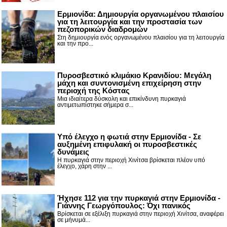
Ερμιονίδα: Δημιουργία οργανωμένου πλαισίου
για τη λειτουργία και την προστασία των
πεζοπορικών διαδρομών
Στη δημιουργία ενός οργανωμένου πλαισίου για τη λειτουργία
και την προ...
Πυροσβεστικό κλιμάκιο Κρανιδίου: Μεγάλη
μάχη και συντονισμένη επιχείρηση στην
περιοχή της Κόστας
Μια ιδιαίτερα δύσκολη και επικίνδυνη πυρκαγιά
αντιμετωπίστηκε σήμερα σ...
Υπό έλεγχο η φωτιά στην Ερμιονίδα - Σε
αυξημένη επιφυλακή οι πυροσβεστικές
δυνάμεις
Η πυρκαγιά στην περιοχή Χινίτσα βρίσκεται πλέον υπό
έλεγχο, χάρη στην ...
Ήχησε 112 για την πυρκαγιά στην Ερμιονίδα -
Γιάννης Γεωργόπουλος: Όχι πανικός
Βρίσκεται σε εξέλιξη πυρκαγιά στην περιοχή Χινίτσα, αναφέρει
σε μήνυμά...