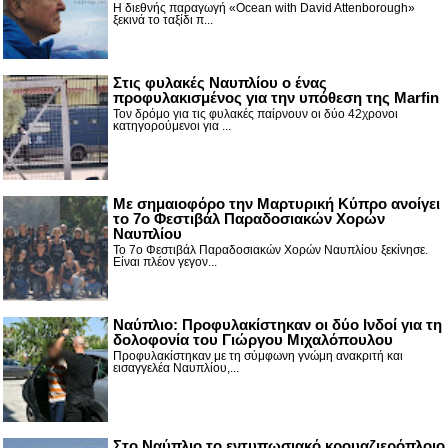
Η διεθνής παραγωγή «Ocean with David Attenborough»
ξεκινά το ταξίδι π...
Στις φυλακές Ναυπλίου ο ένας
προφυλακισμένος για την υπόθεση της Marfin
Τον δρόμο για τις φυλακές παίρνουν οι δύο 42χρονοι
κατηγορούμενοι για ...
Με σημαιοφόρο την Μαρτυρική Κύπρο ανοίγει
το 7ο Φεστιβάλ Παραδοσιακών Χορών
Ναυπλίου
Το 7ο Φεστιβάλ Παραδοσιακών Χορών Ναυπλίου ξεκίνησε.
Είναι πλέον γεγον...
Ναύπλιο: Προφυλακίστηκαν οι δύο Ινδοί για τη
δολοφονία του Γιώργου Μιχαλόπουλου
Προφυλακίστηκαν με τη σύμφωνη γνώμη ανακριτή και
εισαγγελέα Ναυπλίου,...
Στο Ναύπλιο το εντυπωσιακό κρουαζιερόπλοιο