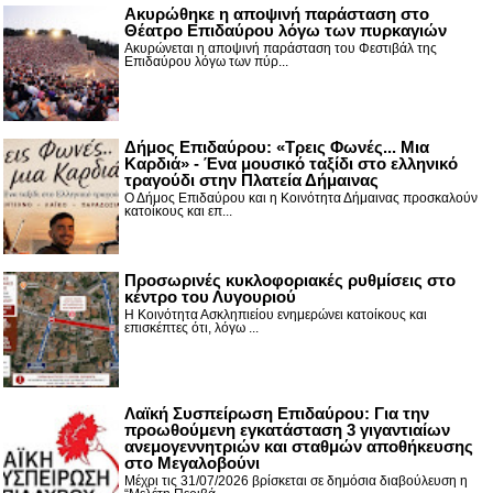
Ακυρώθηκε η αποψινή παράσταση στο
Θέατρο Επιδαύρου λόγω των πυρκαγιών
Ακυρώνεται η αποψινή παράσταση του Φεστιβάλ της
Επιδαύρου λόγω των πύρ...
Δήμος Επιδαύρου: «Τρεις Φωνές... Μια
Καρδιά» - Ένα μουσικό ταξίδι στο ελληνικό
τραγούδι στην Πλατεία Δήμαινας
Ο Δήμος Επιδαύρου και η Κοινότητα Δήμαινας προσκαλούν
κατοίκους και επ...
Προσωρινές κυκλοφοριακές ρυθμίσεις στο
κέντρο του Λυγουριού
Η Κοινότητα Ασκληπιείου ενημερώνει κατοίκους και
επισκέπτες ότι, λόγω ...
Λαϊκή Συσπείρωση Επιδαύρου: Για την
προωθούμενη εγκατάσταση 3 γιγαντιαίων
ανεμογεννητριών και σταθμών αποθήκευσης
στο Μεγαλοβούνι
Μέχρι τις 31/07/2026 βρίσκεται σε δημόσια διαβούλευση η