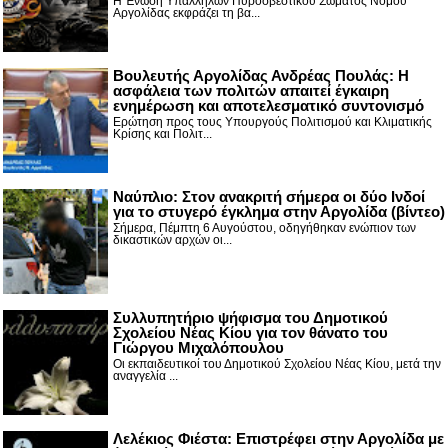
Η Ένωση Υπαλλήλων Πυροσβεστικού Σώματος Νομού
Αργολίδας εκφράζει τη βα...
Βουλευτής Αργολίδας Ανδρέας Πουλάς: Η
ασφάλεια των πολιτών απαιτεί έγκαιρη
ενημέρωση και αποτελεσματικό συντονισμό
Ερώτηση προς τους Υπουργούς Πολιτισμού και Κλιματικής
Κρίσης και Πολιτ...
Nαύπλιο: Στον ανακριτή σήμερα οι δύο Ινδοί
για το στυγερό έγκλημα στην Αργολίδα (βίντεο)
Σήμερα, Πέμπτη 6 Αυγούστου, οδηγήθηκαν ενώπιον των
δικαστικών αρχών οι...
Συλλυπητήριο ψήφισμα του Δημοτικού
Σχολείου Νέας Κίου για τον θάνατο του
Γιώργου Μιχαλόπουλου
Οι εκπαιδευτικοί του Δημοτικού Σχολείου Νέας Κίου, μετά την
αναγγελία ...
Λελέκιος Φιέστα: Επιστρέφει στην Αργολίδα με