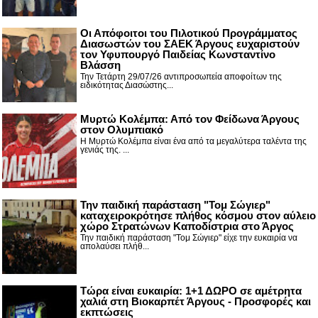
Οι Απόφοιτοι του Πιλοτικού Προγράμματος
Διασωστών του ΣΑΕΚ Άργους ευχαριστούν
τον Υφυπουργό Παιδείας Κωνσταντίνο
Βλάσση
Την Τετάρτη 29/07/26 αντιπροσωπεία αποφοίτων της
ειδικότητας Διασώστης...
Μυρτώ Κολέμπα: Από τον Φείδωνα Άργους
στον Ολυμπιακό
Η Μυρτώ Κολέμπα είναι ένα από τα μεγαλύτερα ταλέντα της
γενιάς της. ...
Την παιδική παράσταση "Τομ Σώγιερ"
καταχειροκρότησε πλήθος κόσμου στον αύλειο
χώρο Στρατώνων Καποδίστρια στο Άργος
Την παιδική παράσταση "Τομ Σώγιερ" είχε την ευκαιρία να
απολαύσει πλήθ...
Τώρα είναι ευκαιρία: 1+1 ΔΩΡΟ σε αμέτρητα
χαλιά στη Βιοκαρπέτ Άργους - Προσφορές και
εκπτώσεις