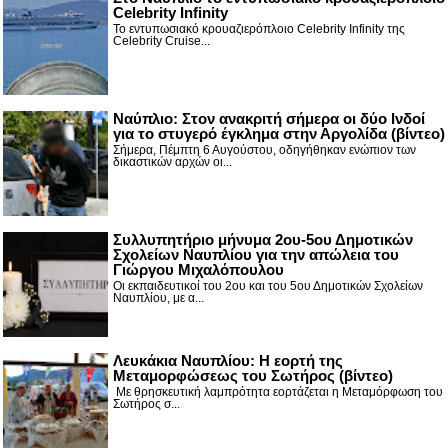
Celebrity Infinity
Το εντυπωσιακό κρουαζιερόπλοιο Celebrity Infinity της
Celebrity Cruise...
Nαύπλιο: Στον ανακριτή σήμερα οι δύο Ινδοί
για το στυγερό έγκλημα στην Αργολίδα (βίντεο)
Σήμερα, Πέμπτη 6 Αυγούστου, οδηγήθηκαν ενώπιον των
δικαστικών αρχών οι...
Συλλυπητήριο μήνυμα 2ου-5ου Δημοτικών
Σχολείων Ναυπλίου για την απώλεια του
Γιώργου Μιχαλόπουλου
Οι εκπαιδευτικοί του 2ου και του 5ου Δημοτικών Σχολείων
Ναυπλίου, με α...
Λευκάκια Ναυπλίου: Η εορτή της
Μεταμορφώσεως του Σωτήρος (βίντεο)
Με θρησκευτική λαμπρότητα εορτάζεται η Μεταμόρφωση του
Σωτήρος σ...