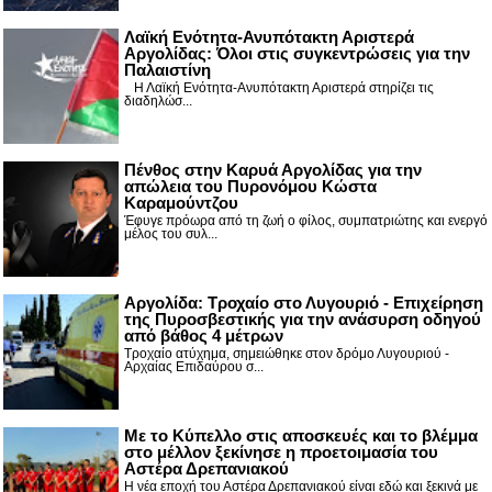
Λαϊκή Ενότητα-Ανυπότακτη Αριστερά
Αργολίδας: Όλοι στις συγκεντρώσεις για την
Παλαιστίνη
Η Λαϊκή Ενότητα-Ανυπότακτη Αριστερά στηρίζει τις
διαδηλώσ...
Πένθος στην Καρυά Αργολίδας για την
απώλεια του Πυρονόμου Κώστα
Καραμούντζου
Έφυγε πρόωρα από τη ζωή ο φίλος, συμπατριώτης και ενεργό
μέλος του συλ...
Αργολίδα: Τροχαίο στο Λυγουριό - Επιχείρηση
της Πυροσβεστικής για την ανάσυρση οδηγού
από βάθος 4 μέτρων
Τροχαίο ατύχημα, σημειώθηκε στον δρόμο Λυγουριού -
Αρχαίας Επιδαύρου σ...
Με το Κύπελλο στις αποσκευές και το βλέμμα
στο μέλλον ξεκίνησε η προετοιμασία του
Αστέρα Δρεπανιακού
Η νέα εποχή του Αστέρα Δρεπανιακού είναι εδώ και ξεκινά με