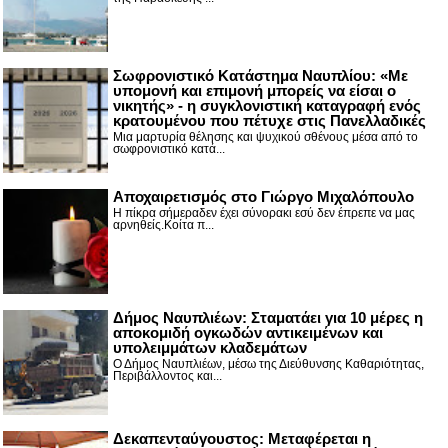
Σωφρονιστικό Κατάστημα Ναυπλίου: «Με
υπομονή και επιμονή μπορείς να είσαι ο
νικητής» - η συγκλονιστική καταγραφή ενός
κρατουμένου που πέτυχε στις Πανελλαδικές
Μια μαρτυρία θέλησης και ψυχικού σθένους μέσα από το
σωφρονιστικό κατά...
Αποχαιρετισμός στο Γιώργο Μιχαλόπουλο
Η πίκρα σήμεραδεν έχει σύνορακι εσύ δεν έπρεπε να μας
αρνηθείς.Κοίτα π...
Δήμος Ναυπλιέων: Σταματάει για 10 μέρες η
αποκομιδή ογκωδών αντικειμένων και
υπολειμμάτων κλαδεμάτων
Ο Δήμος Ναυπλιέων, μέσω της Διεύθυνσης Καθαριότητας,
Περιβάλλοντος και...
Δεκαπενταύγουστος: Μεταφέρεται η