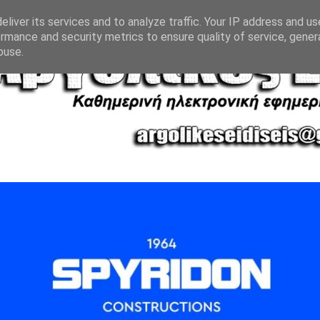
liver its services and to analyze traffic. Your IP address and u
rmance and security metrics to ensure quality of service, gene
buse.