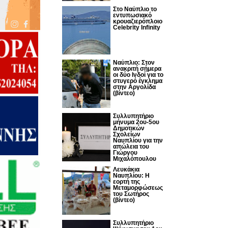
Στο Ναύπλιο το
εντυπωσιακό
κρουαζιερόπλοιο
Celebrity Infinity
Nαύπλιο: Στον
ανακριτή σήμερα
οι δύο Ινδοί για το
στυγερό έγκλημα
στην Αργολίδα
(βίντεο)
Συλλυπητήριο
μήνυμα 2ου-5ου
Δημοτικών
Σχολείων
Ναυπλίου για την
απώλεια του
Γιώργου
Μιχαλόπουλου
Λευκάκια
Ναυπλίου: Η
εορτή της
Μεταμορφώσεως
του Σωτήρος
(βίντεο)
Συλλυπητήριο