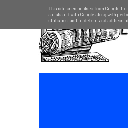
This site uses cookies from Google to de
are shared with Google along with perfo
statistics, and to detect and address a