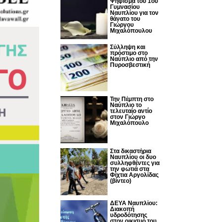
Ψήφισμα του 1ου
Γυμνασίου
Ναυπλίου για τον
θάνατο του
Γιώργου
Μιχαλόπουλου
Σύλληψη και
πρόστιμο στο
Ναύπλιο από την
Πυροσβεστική
Την Πέμπτη στο
Ναύπλιο το
τελευταίο αντίο
στον Γιώργο
Μιχαλόπουλο
Στα δικαστήρια
Ναυπλίου οι δυο
συλληφθέντες για
την φωτιά στα
Φίχτια Αργολίδας
(βίντεο)
ΔΕΥΑ Ναυπλίου:
Διακοπή
υδροδότησης
στον οικισμό του