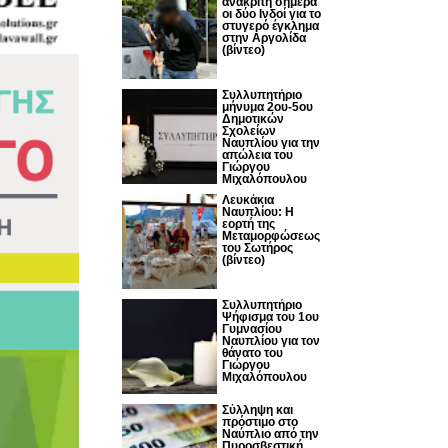
ανακριτή σήμερα
οι δύο Ινδοί για το
στυγερό έγκλημα
στην Αργολίδα
(βίντεο)
Συλλυπητήριο
μήνυμα 2ου-5ου
Δημοτικών
Σχολείων
Ναυπλίου για την
απώλεια του
Γιώργου
Μιχαλόπουλου
Λευκάκια
Ναυπλίου: Η
εορτή της
Μεταμορφώσεως
του Σωτήρος
(βίντεο)
Συλλυπητήριο
Ψήφισμα του 1ου
Γυμνασίου
Ναυπλίου για τον
θάνατο του
Γιώργου
Μιχαλόπουλου
Σύλληψη και
πρόστιμο στο
Ναύπλιο από την
Πυροσβεστική