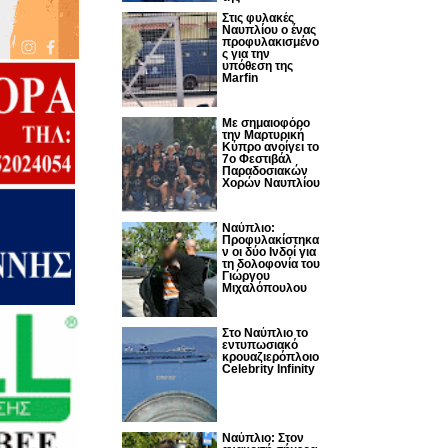
Στις φυλακές
Ναυπλίου ο ένας
προφυλακισμένο
ς για την
υπόθεση της
Marfin
Με σημαιοφόρο
την Μαρτυρική
Κύπρο ανοίγει το
7ο Φεστιβάλ
Παραδοσιακών
Χορών Ναυπλίου
Ναύπλιο:
Προφυλακίστηκα
ν οι δύο Ινδοί για
τη δολοφονία του
Γιώργου
Μιχαλόπουλου
Στο Ναύπλιο το
εντυπωσιακό
κρουαζιερόπλοιο
Celebrity Infinity
Nαύπλιο: Στον