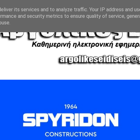
liver its services and to analyze traffic. Your IP address and u
rmance and security metrics to ensure quality of service, gene
buse.