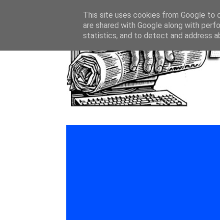
This site uses cookies from Google to de
are shared with Google along with perfo
statistics, and to detect and address a