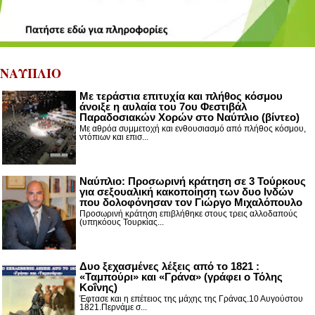
ΝΑΥΠΛΙΟ
Με τεράστια επιτυχία και πλήθος κόσμου
άνοιξε η αυλαία του 7ου Φεστιβάλ
Παραδοσιακών Χορών στο Ναύπλιο (βίντεο)
Με αθρόα συμμετοχή και ενθουσιασμό από πλήθος κόσμου,
ντόπιων και επισ...
Ναύπλιο: Προσωρινή κράτηση σε 3 Τούρκους
για σεξουαλική κακοποίηση των δυο Ινδών
που δολοφόνησαν τον Γιώργο Μιχαλόπουλο
Προσωρινή κράτηση επιβλήθηκε στους τρεις αλλοδαπούς
(υπηκόους Τουρκίας...
Δυο ξεχασμένες λέξεις από το 1821 :
«Ταμπούρι» και «Γράνα» (γράφει ο Τόλης
Κοΐνης)
Έφτασε και η επέτειος της μάχης της Γράνας.10 Αυγούστου
1821.Περνάμε σ...