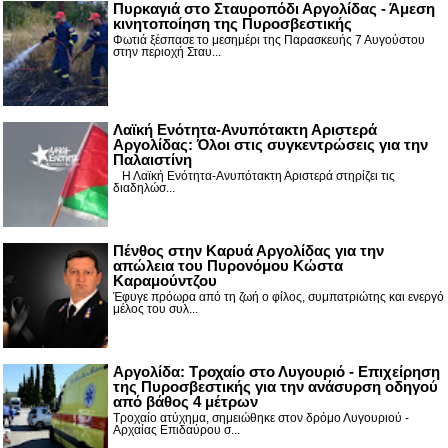
Πυρκαγιά στο Σταυροπόδι Αργολίδας - Άμεση
κινητοποίηση της Πυροσβεστικής
Φωτιά ξέσπασε το μεσημέρι της Παρασκευής 7 Αυγούστου
στην περιοχή Σταυ...
Λαϊκή Ενότητα-Ανυπότακτη Αριστερά
Αργολίδας: Όλοι στις συγκεντρώσεις για την
Παλαιστίνη
Η Λαϊκή Ενότητα-Ανυπότακτη Αριστερά στηρίζει τις
διαδηλώσ...
Πένθος στην Καρυά Αργολίδας για την
απώλεια του Πυρονόμου Κώστα
Καραμούντζου
Έφυγε πρόωρα από τη ζωή ο φίλος, συμπατριώτης και ενεργό
μέλος του συλ...
Αργολίδα: Τροχαίο στο Λυγουριό - Επιχείρηση
της Πυροσβεστικής για την ανάσυρση οδηγού
από βάθος 4 μέτρων
Τροχαίο ατύχημα, σημειώθηκε στον δρόμο Λυγουριού -
Αρχαίας Επιδαύρου σ...