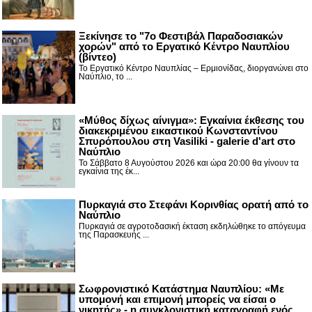
Ξεκίνησε το "7ο Φεστιβάλ Παραδοσιακών
χορών" από το Εργατικό Κέντρο Ναυπλίου
(βίντεο)
Το Εργατικό Κέντρο Ναυπλίας – Ερμιονίδας, διοργανώνει στο
Ναύπλιο, το ...
«Μύθος δίχως αίνιγμα»: Εγκαίνια έκθεσης του
διακεκριμένου εικαστικού Κωνσταντίνου
Σπυρόπουλου στη Vasiliki - galerie d'art στο
Ναύπλιο
Το Σάββατο 8 Αυγούστου 2026 και ώρα 20:00 θα γίνουν τα
εγκαίνια της έκ...
Πυρκαγιά στο Στεφάνι Κορινθίας ορατή από το
Ναύπλιο
Πυρκαγιά σε αγροτοδασική έκταση εκδηλώθηκε το απόγευμα
της Παρασκευής ...
Σωφρονιστικό Κατάστημα Ναυπλίου: «Με
υπομονή και επιμονή μπορείς να είσαι ο
νικητής» - η συγκλονιστική καταγραφή ενός