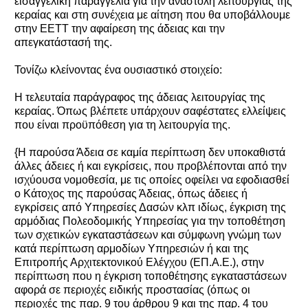
εισαγγελική παραγγελία για την αναστολή λειτουργίας της
κεραίας και στη συνέχεια με αίτηση που θα υποβάλλουμε
στην ΕΕΤΤ την αφαίρεση της άδειας και την
απεγκατάστασή της.
Τονίζω κλείνοντας ένα ουσιαστικό στοιχείο:
Η τελευταία παράγραφος της άδειας λειτουργίας της
κεραίας. Όπως βλέπετε υπάρχουν σαφέστατες ελλείψεις
που είναι προϋπόθεση για τη λειτουργία της.
{Η παρούσα Άδεια σε καμία περίπτωση δεν υποκαθιστά
άλλες άδειες ή και εγκρίσεις, που προβλέπονται από την
ισχύουσα νομοθεσία, με τις οποίες οφείλει να εφοδιασθεί
ο Κάτοχος της παρούσας Άδειας, όπως άδειες ή
εγκρίσεις από Υπηρεσίες Δασών κλπ ιδίως, έγκριση της
αρμόδιας Πολεοδομικής Υπηρεσίας για την τοποθέτηση
των σχετικών εγκαταστάσεων και σύμφωνη γνώμη των
κατά περίπτωση αρμοδίων Υπηρεσιών ή και της
Επιτροπής Αρχιτεκτονικού Ελέγχου (ΕΠ.Α.Ε.), στην
περίπτωση που η έγκριση τοποθέτησης εγκαταστάσεων
αφορά σε περιοχές ειδικής προστασίας (όπως οι
περιοχές της παρ. 9 του άρθρου 9 και της παρ. 4 του