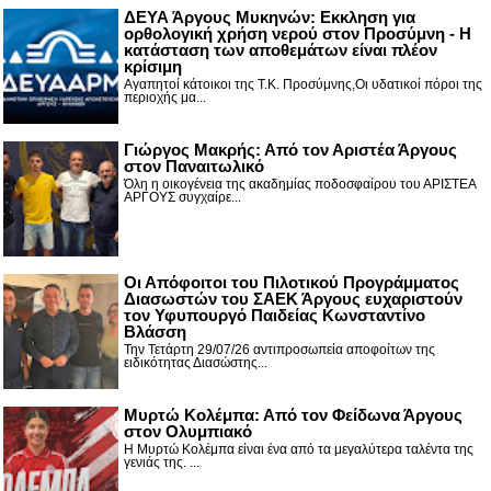
ΔΕΥΑ Άργους Μυκηνών: Εκκληση για
ορθολογική χρήση νερού στον Προσύμνη - Η
κατάσταση των αποθεμάτων είναι πλέον
κρίσιμη
Αγαπητοί κάτοικοι της Τ.Κ. Προσύμνης,Οι υδατικοί πόροι της
περιοχής μα...
Γιώργος Μακρής: Από τον Αριστέα Άργους
στον Παναιτωλικό
Όλη η οικογένεια της ακαδημίας ποδοσφαίρου του ΑΡΙΣΤΕΑ
ΑΡΓΟΥΣ συγχαίρε...
Οι Απόφοιτοι του Πιλοτικού Προγράμματος
Διασωστών του ΣΑΕΚ Άργους ευχαριστούν
τον Υφυπουργό Παιδείας Κωνσταντίνο
Βλάσση
Την Τετάρτη 29/07/26 αντιπροσωπεία αποφοίτων της
ειδικότητας Διασώστης...
Μυρτώ Κολέμπα: Από τον Φείδωνα Άργους
στον Ολυμπιακό
Η Μυρτώ Κολέμπα είναι ένα από τα μεγαλύτερα ταλέντα της
γενιάς της. ...