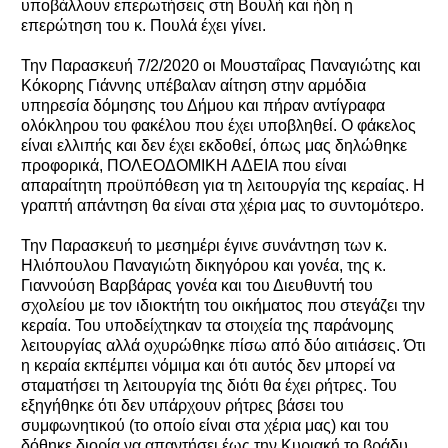
υποβάλλουν επερωτήσεις στη Βουλή και ήδη η
επερώτηση του κ. Πουλά έχει γίνει.
Την Παρασκευή 7/2/2020 οι Μουσταΐρας Παναγιώτης και
Κόκορης Γιάννης υπέβαλαν αίτηση στην αρμόδια
υπηρεσία δόμησης του Δήμου και πήραν αντίγραφα
ολόκληρου του φακέλου που έχει υποβληθεί. Ο φάκελος
είναι ελλιπής και δεν έχει εκδοθεί, όπως μας δηλώθηκε
προφορικά, ΠΟΛΕΟΔΟΜΙΚΗ ΑΔΕΙΑ που είναι
απαραίτητη προϋπόθεση για τη λειτουργία της κεραίας. Η
γραπτή απάντηση θα είναι στα χέρια μας το συντομότερο.
Την Παρασκευή το μεσημέρι έγινε συνάντηση των κ.
Ηλιόπουλου Παναγιώτη δικηγόρου και γονέα, της κ.
Γιαννούση Βαρβάρας γονέα και του Διευθυντή του
σχολείου με τον ιδιοκτήτη του οικήματος που στεγάζει την
κεραία. Του υποδείχτηκαν τα στοιχεία της παράνομης
λειτουργίας αλλά οχυρώθηκε πίσω από δύο αιτιάσεις. Ότι
η κεραία εκπέμπει νόμιμα και ότι αυτός δεν μπορεί να
σταματήσει τη λειτουργία της διότι θα έχει ρήτρες. Του
εξηγήθηκε ότι δεν υπάρχουν ρήτρες βάσει του
συμφωνητικού (το οποίο είναι στα χέρια μας) και του
δόθηκε διορία να απαντήσει έως την Κυριακή το βράδυ