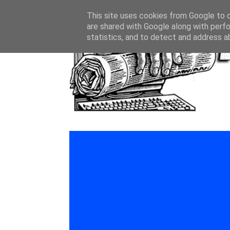
This site uses cookies from Google to de
are shared with Google along with perfo
statistics, and to detect and address a