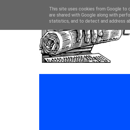
This site uses cookies from Google to de
are shared with Google along with perfo
statistics, and to detect and address a