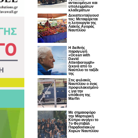
αντικειμένων και
υπολειμμάτων
κλαδεμάτων
Δεκαπενταύγουσ
τος: Μεταφέρεται
η λειτουργία της
Λαϊκής Αγοράς
Ναυπλίου
Η διεθνής
παραγωγή
«Ocean with
David
Attenborough»
ξεκινά από το
Ναύπλιο το ταξίδι
της
Στις φυλακές
Ναυπλίου ο ένας
προφυλακισμένο
ς για την
υπόθεση της
Marfin
Με σημαιοφόρο
την Μαρτυρική
Κύπρο ανοίγει το
7ο Φεστιβάλ
Παραδοσιακών
Χορών Ναυπλίου