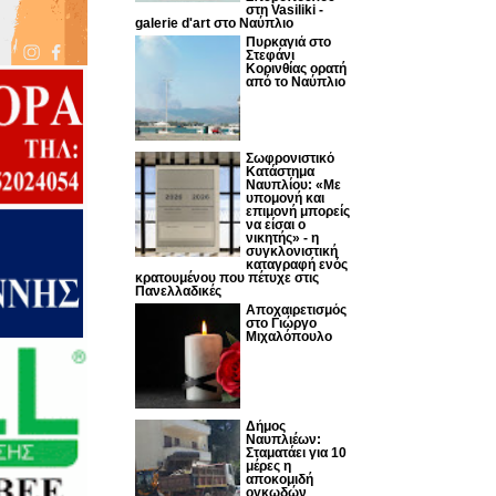
στη Vasiliki -
galerie d'art στο Ναύπλιο
Πυρκαγιά στο
Στεφάνι
Κορινθίας ορατή
από το Ναύπλιο
Σωφρονιστικό
Κατάστημα
Ναυπλίου: «Με
υπομονή και
επιμονή μπορείς
να είσαι ο
νικητής» - η
συγκλονιστική
καταγραφή ενός
κρατουμένου που πέτυχε στις
Πανελλαδικές
Αποχαιρετισμός
στο Γιώργο
Μιχαλόπουλο
Δήμος
Ναυπλιέων:
Σταματάει για 10
μέρες η
αποκομιδή
ογκωδών