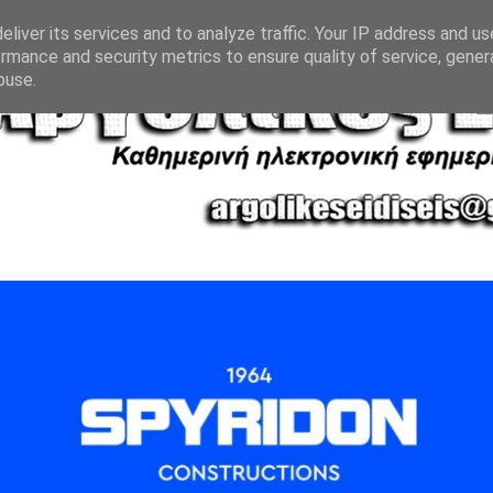
liver its services and to analyze traffic. Your IP address and u
rmance and security metrics to ensure quality of service, gene
buse.