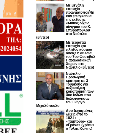
Με μεγάλη
επιτυχία
πραγματοποιήθη
καν τα εγκαίνια
της έκθεσης
«Μύθος δίχως
αίνιγμα» του Κ.
Σπυρόπουλου
στο Ναύπλιο
(βίντεο)
Με τεράστια
επιτυχία και
πλήθος κόσμου
άνοιξε η αυλαία
του 7ου Φεστιβάλ
Παραδοσιακών
Χορών στο
Ναύπλιο (βίντεο)
Ναύπλιο:
Προσωρινή
κράτηση σε 3
Τούρκους για
σεξουαλική
κακοποίηση των
δυο Ινδών που
δολοφόνησαν
τον Γιώργο
Μιχαλόπουλο
Δυο ξεχασμένες
λέξεις από το
1821 :
«Ταμπούρι» και
«Γράνα» (γράφει
ο Τόλης Κοΐνης)