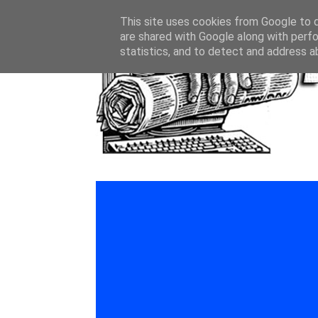
This site uses cookies from Google to de
are shared with Google along with perfo
statistics, and to detect and address a