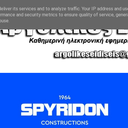
liver its services and to analyze traffic. Your IP address and u
rmance and security metrics to ensure quality of service, gene
buse.