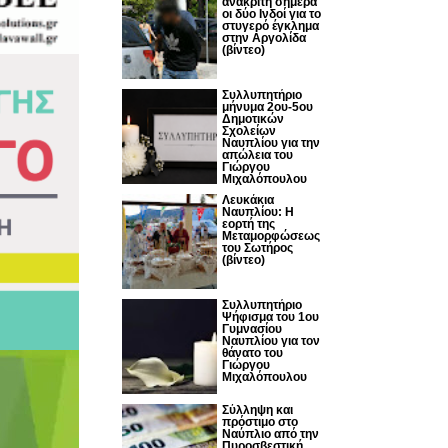
ανακριτή σήμερα
οι δύο Ινδοί για το
στυγερό έγκλημα
στην Αργολίδα
(βίντεο)
Συλλυπητήριο
μήνυμα 2ου-5ου
Δημοτικών
Σχολείων
Ναυπλίου για την
απώλεια του
Γιώργου
Μιχαλόπουλου
Λευκάκια
Ναυπλίου: Η
εορτή της
Μεταμορφώσεως
του Σωτήρος
(βίντεο)
Συλλυπητήριο
Ψήφισμα του 1ου
Γυμνασίου
Ναυπλίου για τον
θάνατο του
Γιώργου
Μιχαλόπουλου
Σύλληψη και
πρόστιμο στο
Ναύπλιο από την
Πυροσβεστική