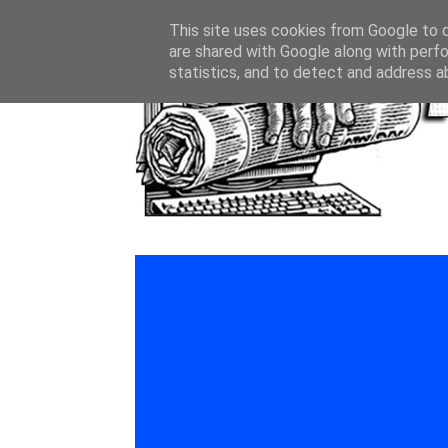
This site uses cookies from Google to de
are shared with Google along with perfo
statistics, and to detect and address a