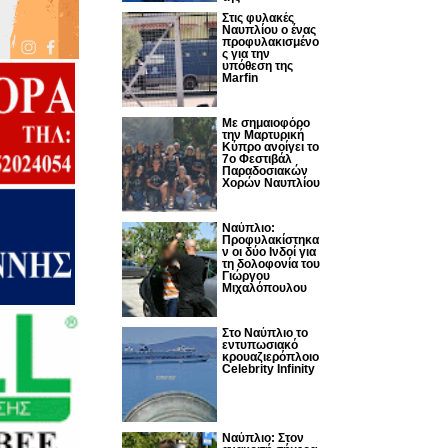
Στις φυλακές
Ναυπλίου ο ένας
προφυλακισμένο
ς για την
υπόθεση της
Marfin
Με σημαιοφόρο
την Μαρτυρική
Κύπρο ανοίγει το
7ο Φεστιβάλ
Παραδοσιακών
Χορών Ναυπλίου
Ναύπλιο:
Προφυλακίστηκα
ν οι δύο Ινδοί για
τη δολοφονία του
Γιώργου
Μιχαλόπουλου
Στο Ναύπλιο το
εντυπωσιακό
κρουαζιερόπλοιο
Celebrity Infinity
Nαύπλιο: Στον