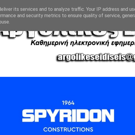
liver its services and to analyze traffic. Your IP address and u
rmance and security metrics to ensure quality of service, gene
buse.