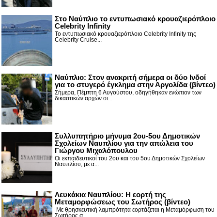
Στο Ναύπλιο το εντυπωσιακό κρουαζιερόπλοιο
Celebrity Infinity
Το εντυπωσιακό κρουαζιερόπλοιο Celebrity Infinity της
Celebrity Cruise...
Nαύπλιο: Στον ανακριτή σήμερα οι δύο Ινδοί
για το στυγερό έγκλημα στην Αργολίδα (βίντεο)
Σήμερα, Πέμπτη 6 Αυγούστου, οδηγήθηκαν ενώπιον των
δικαστικών αρχών οι...
Συλλυπητήριο μήνυμα 2ου-5ου Δημοτικών
Σχολείων Ναυπλίου για την απώλεια του
Γιώργου Μιχαλόπουλου
Οι εκπαιδευτικοί του 2ου και του 5ου Δημοτικών Σχολείων
Ναυπλίου, με α...
Λευκάκια Ναυπλίου: Η εορτή της
Μεταμορφώσεως του Σωτήρος (βίντεο)
Με θρησκευτική λαμπρότητα εορτάζεται η Μεταμόρφωση του
Σωτήρος σ...