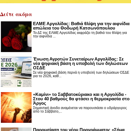
Δείτε ακόμα
ΕΛΜΕ Αργολίδας: Βαθιά θλίψη για την αιφνίδια
απώλεια του Θοδωρή Κατσωνόπουλου
Το ΔΣ της ΕΛΜΕ Αργολίδας εκφράζει τη βαθιά του θλίψη για
την αιφνίδια ...
Ένωση Αγροτών Συνεταίρων Αργολίδας: Σε
νέα ψηφιακή βάση η υποβολή των δηλώσεων
ΟΣΔΕ
Σε νέα ψηφιακή βάση περνά η υποβολή των δηλώσεων ΟΣΔΕ
για το 2026, καθ...
«Καμίνι» το Σαββατοκύριακο και η Αργολίδα -
Στου 40 βαθμούς θα φτάσει η θερμοκρασία στο
Άργος
Σημαντική άνοδο αναμένεται να παρουσιάσει ο υδράργυρος
από το Σάββατο,...
Παρουσίαση του νέου Προγράμματος «Σήμα