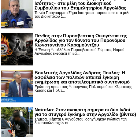
Ισότητας» στα μέλη του Διοικητικού
Συμβουλίου του Επιμελητηρίου Αργολίδας
Το νέο Πρόγραμμα «Σήμα Ισότητας» παρουσίασε στα μέλη
του Διοικητικού Σ...
Πένθος στην Πυροσβεστική Οικογένεια της
Αργολίδας για τον θάνατο του Πυρονόμου
Κωνσταντίνου Καραμούντζου
Η Ένωση Υπαλλήλων Πυροσβεστικού Σώματος Νομού
Αργολίδας εκφράζει τη βα...
Βουλευτής Αργολίδας Ανδρέας Πουλάς: Η
ασφάλεια των πολιτών απαιτεί έγκαιρη
ενημέρωση και αποτελεσματικό συντονισμό
Ερώτηση προς τους Υπουργούς Πολιτισμού και Κλιματικής
Κρίσης και Πολιτ...
Nαύπλιο: Στον ανακριτή σήμερα οι δύο Ινδοί
για το στυγερό έγκλημα στην Αργολίδα (βίντεο)
Σήμερα, Πέμπτη 6 Αυγούστου, οδηγήθηκαν ενώπιον των
δικαστικών αρχών οι...