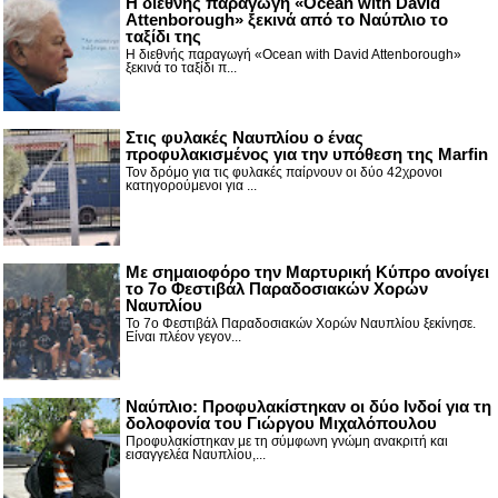
Η διεθνής παραγωγή «Ocean with David
Attenborough» ξεκινά από το Ναύπλιο το
ταξίδι της
Η διεθνής παραγωγή «Ocean with David Attenborough»
ξεκινά το ταξίδι π...
Στις φυλακές Ναυπλίου ο ένας
προφυλακισμένος για την υπόθεση της Marfin
Τον δρόμο για τις φυλακές παίρνουν οι δύο 42χρονοι
κατηγορούμενοι για ...
Με σημαιοφόρο την Μαρτυρική Κύπρο ανοίγει
το 7ο Φεστιβάλ Παραδοσιακών Χορών
Ναυπλίου
Το 7ο Φεστιβάλ Παραδοσιακών Χορών Ναυπλίου ξεκίνησε.
Είναι πλέον γεγον...
Ναύπλιο: Προφυλακίστηκαν οι δύο Ινδοί για τη
δολοφονία του Γιώργου Μιχαλόπουλου
Προφυλακίστηκαν με τη σύμφωνη γνώμη ανακριτή και
εισαγγελέα Ναυπλίου,...