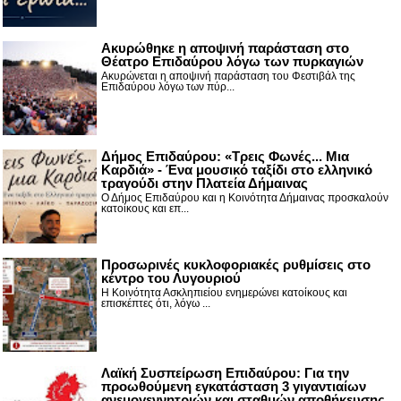
Ακυρώθηκε η αποψινή παράσταση στο
Θέατρο Επιδαύρου λόγω των πυρκαγιών
Ακυρώνεται η αποψινή παράσταση του Φεστιβάλ της
Επιδαύρου λόγω των πύρ...
Δήμος Επιδαύρου: «Τρεις Φωνές... Μια
Καρδιά» - Ένα μουσικό ταξίδι στο ελληνικό
τραγούδι στην Πλατεία Δήμαινας
Ο Δήμος Επιδαύρου και η Κοινότητα Δήμαινας προσκαλούν
κατοίκους και επ...
Προσωρινές κυκλοφοριακές ρυθμίσεις στο
κέντρο του Λυγουριού
Η Κοινότητα Ασκληπιείου ενημερώνει κατοίκους και
επισκέπτες ότι, λόγω ...
Λαϊκή Συσπείρωση Επιδαύρου: Για την
προωθούμενη εγκατάσταση 3 γιγαντιαίων
ανεμογεννητριών και σταθμών αποθήκευσης