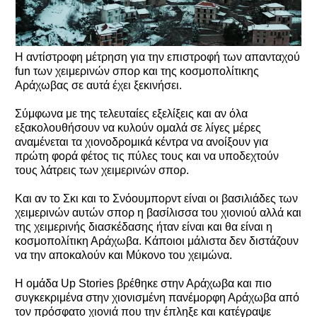
Η αντίστροφη μέτρηση για την επιστροφή των απανταχού
fun των χειμερινών σπορ και της κοσμοπολίτικης
Αράχωβας σε αυτά έχει ξεκινήσει.
Σύμφωνα με της τελευταίες εξελίξεις και αν όλα
εξακολουθήσουν να κυλούν ομαλά σε λίγες μέρες
αναμένεται τα χιονοδρομικά κέντρα να ανοίξουν για
πρώτη φορά φέτος τις πύλες τους και να υποδεχτούν
τους λάτρεις των χειμερινών σπορ.
Και αν το Σκι και το Σνόουμπορντ είναι οι βασιλιάδες των
χειμερινών αυτών σπορ η βασίλισσα του χιονιού αλλά και
της χειμερινής διασκέδασης ήταν είναι και θα είναι η
κοσμοπολίτικη Αράχωβα. Κάποιοι μάλιστα δεν διστάζουν
να την αποκαλούν και Μύκονο του χειμώνα.
Η ομάδα Up Stories βρέθηκε στην Αράχωβα και πιο
συγκεκριμένα στην χιονισμένη πανέμορφη Αράχωβα από
τον πρόσφατο χιονιά που την έπληξε και κατέγραψε