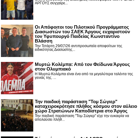
ΑΡΓΟΥΣ συγχαίρε...
Οι Απόφοιτοι του Πιλοτικού Προγράμματος
Διασωστών του ΣΑΕΚ Άργους ευχαριστούν
τον Υφυπουργό Παιδείας Κωνσταντίνο
Βλάσση
Την Τετάρτη 29/07/26 αντιπροσωπεία αποφοίτων της
ειδικότητας Διασώστης...
Μυρτώ Κολέμπα: Από τον Φείδωνα Άργους
στον Ολυμπιακό
Η Μυρτώ Κολέμπα είναι ένα από τα μεγαλύτερα ταλέντα της
γενιάς της. ...
Την παιδική παράσταση "Τομ Σώγιερ"
καταχειροκρότησε πλήθος κόσμου στον αύλειο
χώρο Στρατώνων Καποδίστρια στο Άργος
Την παιδική παράσταση "Τομ Σώγιερ" είχε την ευκαιρία να
απολαύσει πλήθ...