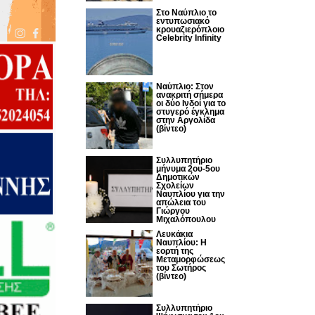
Στο Ναύπλιο το
εντυπωσιακό
κρουαζιερόπλοιο
Celebrity Infinity
Nαύπλιο: Στον
ανακριτή σήμερα
οι δύο Ινδοί για το
στυγερό έγκλημα
στην Αργολίδα
(βίντεο)
Συλλυπητήριο
μήνυμα 2ου-5ου
Δημοτικών
Σχολείων
Ναυπλίου για την
απώλεια του
Γιώργου
Μιχαλόπουλου
Λευκάκια
Ναυπλίου: Η
εορτή της
Μεταμορφώσεως
του Σωτήρος
(βίντεο)
Συλλυπητήριο