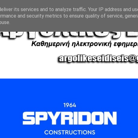
liver its services and to analyze traffic. Your IP address and u
rmance and security metrics to ensure quality of service, gene
buse.