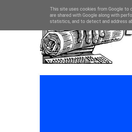
This site uses cookies from Google to de
are shared with Google along with perfo
statistics, and to detect and address a