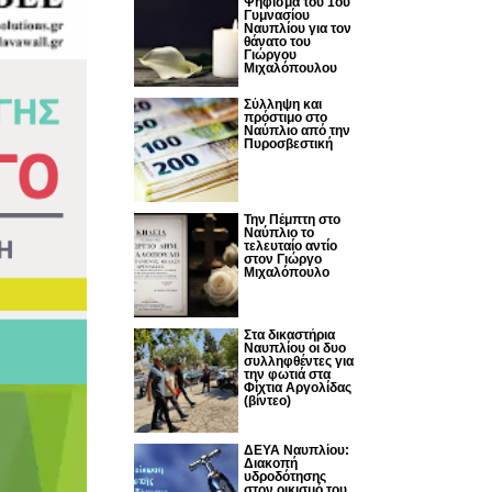
Ψήφισμα του 1ου
Γυμνασίου
Ναυπλίου για τον
θάνατο του
Γιώργου
Μιχαλόπουλου
Σύλληψη και
πρόστιμο στο
Ναύπλιο από την
Πυροσβεστική
Την Πέμπτη στο
Ναύπλιο το
τελευταίο αντίο
στον Γιώργο
Μιχαλόπουλο
Στα δικαστήρια
Ναυπλίου οι δυο
συλληφθέντες για
την φωτιά στα
Φίχτια Αργολίδας
(βίντεο)
ΔΕΥΑ Ναυπλίου:
Διακοπή
υδροδότησης
στον οικισμό του