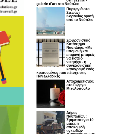
στη Vasiliki -
galerie d'art στο Ναύπλιο
Πυρκαγιά στο
Στεφάνι
Κορινθίας ορατή
από το Ναύπλιο
Σωφρονιστικό
Κατάστημα
Ναυπλίου: «Με
υπομονή και
επιμονή μπορείς
να είσαι ο
νικητής» - η
συγκλονιστική
καταγραφή ενός
κρατουμένου που πέτυχε στις
Πανελλαδικές
Αποχαιρετισμός
στο Γιώργο
Μιχαλόπουλο
Δήμος
Ναυπλιέων:
Σταματάει για 10
μέρες η
αποκομιδή
ογκωδών