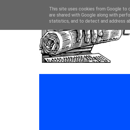
This site uses cookies from Google to de
are shared with Google along with perfo
statistics, and to detect and address a