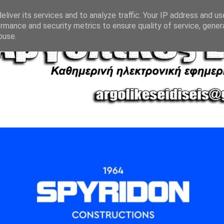
liver its services and to analyze traffic. Your IP address and u
rmance and security metrics to ensure quality of service, gene
buse.