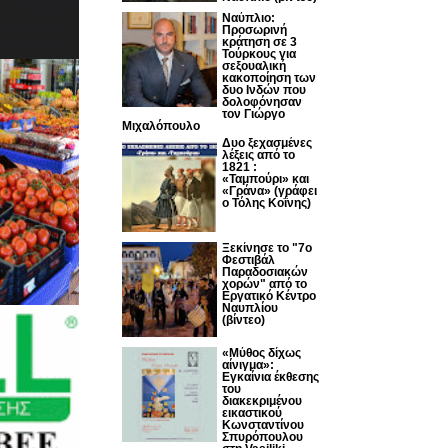
Ναύπλιο:
Προσωρινή
κράτηση σε 3
Τούρκους για
σεξουαλική
κακοποίηση των
δυο Ινδών που
δολοφόνησαν
τον Γιώργο
Μιχαλόπουλο
Δυο ξεχασμένες
λέξεις από το
1821 :
«Ταμπούρι» και
«Γράνα» (γράφει
ο Τόλης Κοΐνης)
Ξεκίνησε το "7ο
Φεστιβάλ
Παραδοσιακών
χορών" από το
Εργατικό Κέντρο
Ναυπλίου
(βίντεο)
«Μύθος δίχως
αίνιγμα»:
Εγκαίνια έκθεσης
του
διακεκριμένου
εικαστικού
Κωνσταντίνου
Σπυρόπουλου