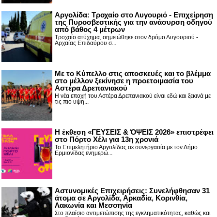
Αργολίδα: Τροχαίο στο Λυγουριό - Επιχείρηση
της Πυροσβεστικής για την ανάσυρση οδηγού
από βάθος 4 μέτρων
Τροχαίο ατύχημα, σημειώθηκε στον δρόμο Λυγουριού -
Αρχαίας Επιδαύρου σ...
Με το Κύπελλο στις αποσκευές και το βλέμμα
στο μέλλον ξεκίνησε η προετοιμασία του
Αστέρα Δρεπανιακού
Η νέα εποχή του Αστέρα Δρεπανιακού είναι εδώ και ξεκινά με
τις πιο υψη...
Η έκθεση «ΓΕΥΣΕΙΣ & ΌΨΕΙΣ 2026» επιστρέφει
στο Πόρτο Χέλι για 13η χρονιά
Το Επιμελητήριο Αργολίδας σε συνεργασία με τον Δήμο
Ερμιονίδας ενημερώ...
Αστυνομικές Επιχειρήσεις: Συνελήφθησαν 31
άτομα σε Αργολίδα, Αρκαδία, Κορινθία,
Λακωνία και Μεσσηνία
Στο πλαίσιο αντιμετώπισης της εγκληματικότητας, καθώς και