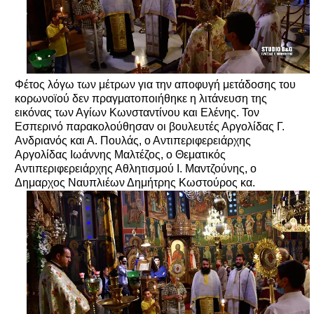
Φέτος λόγω των μέτρων για την αποφυγή μετάδοσης του
κορωνοϊού δεν πραγματοποιήθηκε η λιτάνευση της
εικόνας των Αγίων Κωνσταντίνου και Ελένης. Τον
Εσπερινό παρακολούθησαν οι βουλευτές Αργολίδας Γ.
Ανδριανός και Α. Πουλάς, ο Αντιπεριφερειάρχης
Αργολίδας Ιωάννης Μαλτέζος, ο Θεματικός
Αντιπεριφερειάρχης Αθλητισμού Ι. Μαντζούνης, ο
Δημαρχος Ναυπλιέων Δημήτρης Κωστούρος κα.