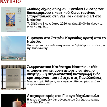
ΝΑΥΠΛΙΟ
«Μύθος δίχως αίνιγμα»: Εγκαίνια έκθεσης του
διακεκριμένου εικαστικού Κωνσταντίνου
Σπυρόπουλου στη Vasiliki - galerie d'art στο
Ναύπλιο
Το Σάββατο 8 Αυγούστου 2026 και ώρα 20:00 θα γίνουν τα
εγκαίνια της έκ...
Πυρκαγιά στο Στεφάνι Κορινθίας ορατή από το
Ναύπλιο
Πυρκαγιά σε αγροτοδασική έκταση εκδηλώθηκε το απόγευμα
της Παρασκευής ...
Σωφρονιστικό Κατάστημα Ναυπλίου: «Με
υπομονή και επιμονή μπορείς να είσαι ο
νικητής» - η συγκλονιστική καταγραφή ενός
κρατουμένου που πέτυχε στις Πανελλαδικές
Μια μαρτυρία θέλησης και ψυχικού σθένους μέσα από το
σωφρονιστικό κατά...
Αποχαιρετισμός στο Γιώργο Μιχαλόπουλο
Η πίκρα σήμεραδεν έχει σύνορακι εσύ δεν έπρεπε να μας
αρνηθείς.Κοίτα π...