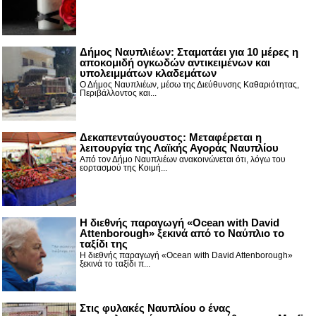
Δήμος Ναυπλιέων: Σταματάει για 10 μέρες η
αποκομιδή ογκωδών αντικειμένων και
υπολειμμάτων κλαδεμάτων
Ο Δήμος Ναυπλιέων, μέσω της Διεύθυνσης Καθαριότητας,
Περιβάλλοντος και...
Δεκαπενταύγουστος: Μεταφέρεται η
λειτουργία της Λαϊκής Αγοράς Ναυπλίου
Από τον Δήμο Ναυπλιέων ανακοινώνεται ότι, λόγω του
εορτασμού της Κοιμή...
Η διεθνής παραγωγή «Ocean with David
Attenborough» ξεκινά από το Ναύπλιο το
ταξίδι της
Η διεθνής παραγωγή «Ocean with David Attenborough»
ξεκινά το ταξίδι π...
Στις φυλακές Ναυπλίου ο ένας