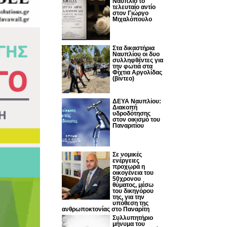
Ναύπλιο το
τελευταίο αντίο
στον Γιώργο
Μιχαλόπουλο
Στα δικαστήρια
Ναυπλίου οι δυο
συλληφθέντες για
την φωτιά στα
Φίχτια Αργολίδας
(βίντεο)
ΔΕΥΑ Ναυπλίου:
Διακοπή
υδροδότησης
στον οικισμό του
Παναριτίου
Σε νομικές
ενέργειες
προχωρά η
οικογένεια του
50χρονου
θύματος, μέσω
του δικηγόρου
της, για την
υπόθεση της
ανθρωποκτονίας στο Παναρίτη
Συλλυπητήριο
μήνυμα του