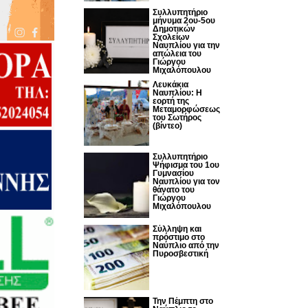
Συλλυπητήριο
μήνυμα 2ου-5ου
Δημοτικών
Σχολείων
Ναυπλίου για την
απώλεια του
Γιώργου
Μιχαλόπουλου
Λευκάκια
Ναυπλίου: Η
εορτή της
Μεταμορφώσεως
του Σωτήρος
(βίντεο)
Συλλυπητήριο
Ψήφισμα του 1ου
Γυμνασίου
Ναυπλίου για τον
θάνατο του
Γιώργου
Μιχαλόπουλου
Σύλληψη και
πρόστιμο στο
Ναύπλιο από την
Πυροσβεστική
Την Πέμπτη στο