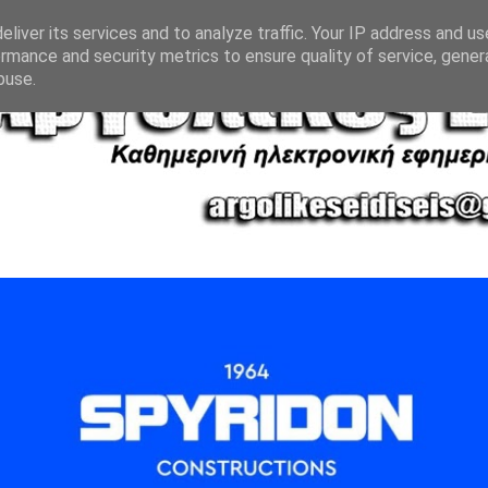
liver its services and to analyze traffic. Your IP address and u
rmance and security metrics to ensure quality of service, gene
buse.