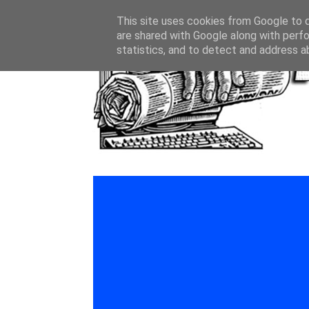
This site uses cookies from Google to de
are shared with Google along with perfo
statistics, and to detect and address a