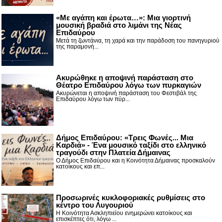
«Με αγάπη και έρωτα…»: Μια γιορτινή
μουσική βραδιά στο λιμάνι της Νέας
Επιδαύρου
Μετά τη ζωντάνια, τη χαρά και την παράδοση του πανηγυριού
της παραμονή...
Ακυρώθηκε η αποψινή παράσταση στο
Θέατρο Επιδαύρου λόγω των πυρκαγιών
Ακυρώνεται η αποψινή παράσταση του Φεστιβάλ της
Επιδαύρου λόγω των πύρ...
Δήμος Επιδαύρου: «Τρεις Φωνές... Μια
Καρδιά» - Ένα μουσικό ταξίδι στο ελληνικό
τραγούδι στην Πλατεία Δήμαινας
Ο Δήμος Επιδαύρου και η Κοινότητα Δήμαινας προσκαλούν
κατοίκους και επ...
Προσωρινές κυκλοφοριακές ρυθμίσεις στο
κέντρο του Λυγουριού
Η Κοινότητα Ασκληπιείου ενημερώνει κατοίκους και
επισκέπτες ότι, λόγω ...