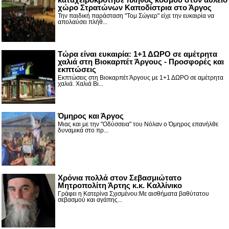
χώρο Στρατώνων Καποδίστρια στο Άργος
Την παιδική παράσταση "Τομ Σώγιερ" είχε την ευκαιρία να
απολαύσει πλήθ...
Τώρα είναι ευκαιρία: 1+1 ΔΩΡΟ σε αμέτρητα
χαλιά στη Βιοκαρπέτ Άργους - Προσφορές και
εκπτώσεις
Εκπτώσεις στη Βιοκαρπέτ Άργους με 1+1 ΔΩΡΟ σε αμέτρητα
χαλιά. Χαλιά Βι...
Όμηρος και Άργος
Μιας και με την "Οδύσσεια" του Νόλαν ο Όμηρος επανήλθε
δυναμικά στο πρ...
Χρόνια πολλά στον Σεβασμιώτατο
Μητροπολίτη Άρτης κ.κ. Καλλίνικο
Γράφει η Κατερίνα Σχισμένου:Με αισθήματα βαθύτατου
σεβασμού και αγάπης...