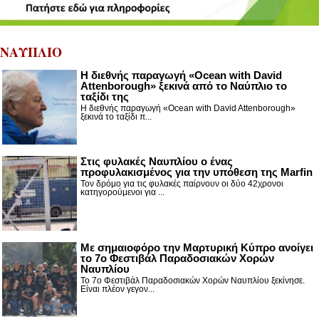
ΝΑΥΠΛΙΟ
Η διεθνής παραγωγή «Ocean with David
Attenborough» ξεκινά από το Ναύπλιο το
ταξίδι της
Η διεθνής παραγωγή «Ocean with David Attenborough»
ξεκινά το ταξίδι π...
Στις φυλακές Ναυπλίου ο ένας
προφυλακισμένος για την υπόθεση της Marfin
Τον δρόμο για τις φυλακές παίρνουν οι δύο 42χρονοι
κατηγορούμενοι για ...
Με σημαιοφόρο την Μαρτυρική Κύπρο ανοίγει
το 7ο Φεστιβάλ Παραδοσιακών Χορών
Ναυπλίου
Το 7ο Φεστιβάλ Παραδοσιακών Χορών Ναυπλίου ξεκίνησε.
Είναι πλέον γεγον...