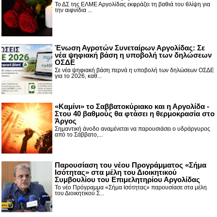
Το ΔΣ της ΕΛΜΕ Αργολίδας εκφράζει τη βαθιά του θλίψη για
την αιφνίδια ...
Ένωση Αγροτών Συνεταίρων Αργολίδας: Σε
νέα ψηφιακή βάση η υποβολή των δηλώσεων
ΟΣΔΕ
Σε νέα ψηφιακή βάση περνά η υποβολή των δηλώσεων ΟΣΔΕ
για το 2026, καθ...
«Καμίνι» το Σαββατοκύριακο και η Αργολίδα -
Στου 40 βαθμούς θα φτάσει η θερμοκρασία στο
Άργος
Σημαντική άνοδο αναμένεται να παρουσιάσει ο υδράργυρος
από το Σάββατο,...
Παρουσίαση του νέου Προγράμματος «Σήμα
Ισότητας» στα μέλη του Διοικητικού
Συμβουλίου του Επιμελητηρίου Αργολίδας
Το νέο Πρόγραμμα «Σήμα Ισότητας» παρουσίασε στα μέλη
του Διοικητικού Σ...