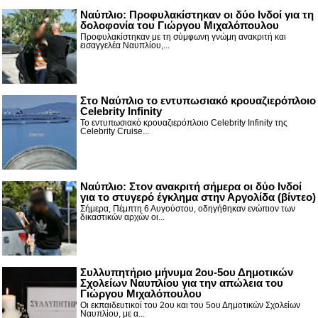
Ναύπλιο: Προφυλακίστηκαν οι δύο Ινδοί για τη
δολοφονία του Γιώργου Μιχαλόπουλου
Προφυλακίστηκαν με τη σύμφωνη γνώμη ανακριτή και
εισαγγελέα Ναυπλίου,...
Στο Ναύπλιο το εντυπωσιακό κρουαζιερόπλοιο
Celebrity Infinity
Το εντυπωσιακό κρουαζιερόπλοιο Celebrity Infinity της
Celebrity Cruise...
Nαύπλιο: Στον ανακριτή σήμερα οι δύο Ινδοί
για το στυγερό έγκλημα στην Αργολίδα (βίντεο)
Σήμερα, Πέμπτη 6 Αυγούστου, οδηγήθηκαν ενώπιον των
δικαστικών αρχών οι...
Συλλυπητήριο μήνυμα 2ου-5ου Δημοτικών
Σχολείων Ναυπλίου για την απώλεια του
Γιώργου Μιχαλόπουλου
Οι εκπαιδευτικοί του 2ου και του 5ου Δημοτικών Σχολείων
Ναυπλίου, με α...