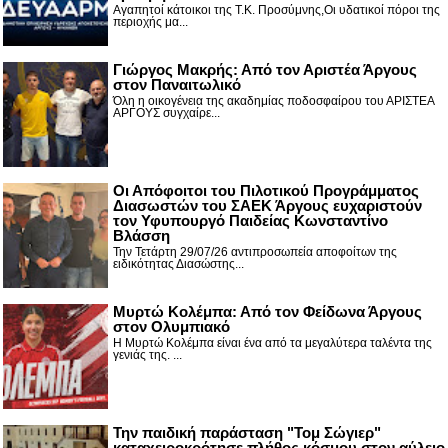
Αγαπητοί κάτοικοι της Τ.Κ. Προσύμνης,Οι υδατικοί πόροι της
περιοχής μα...
Γιώργος Μακρής: Από τον Αριστέα Άργους
στον Παναιτωλικό
Όλη η οικογένεια της ακαδημίας ποδοσφαίρου του ΑΡΙΣΤΕΑ
ΑΡΓΟΥΣ συγχαίρε...
Οι Απόφοιτοι του Πιλοτικού Προγράμματος
Διασωστών του ΣΑΕΚ Άργους ευχαριστούν
τον Υφυπουργό Παιδείας Κωνσταντίνο
Βλάσση
Την Τετάρτη 29/07/26 αντιπροσωπεία αποφοίτων της
ειδικότητας Διασώστης...
Μυρτώ Κολέμπα: Από τον Φείδωνα Άργους
στον Ολυμπιακό
Η Μυρτώ Κολέμπα είναι ένα από τα μεγαλύτερα ταλέντα της
γενιάς της. ...
Την παιδική παράσταση "Τομ Σώγιερ"
καταχειροκρότησε πλήθος κόσμου στον αύλειο