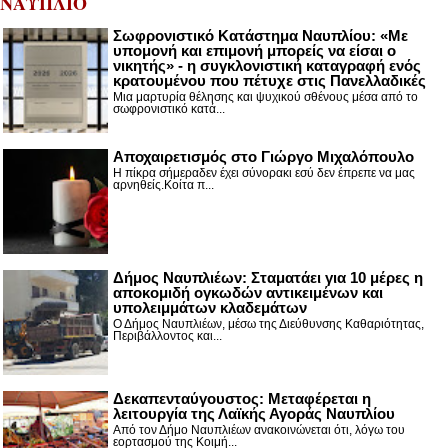
ΝΑΥΠΛΙΟ
Σωφρονιστικό Κατάστημα Ναυπλίου: «Με
υπομονή και επιμονή μπορείς να είσαι ο
νικητής» - η συγκλονιστική καταγραφή ενός
κρατουμένου που πέτυχε στις Πανελλαδικές
Μια μαρτυρία θέλησης και ψυχικού σθένους μέσα από το
σωφρονιστικό κατά...
Αποχαιρετισμός στο Γιώργο Μιχαλόπουλο
Η πίκρα σήμεραδεν έχει σύνορακι εσύ δεν έπρεπε να μας
αρνηθείς.Κοίτα π...
Δήμος Ναυπλιέων: Σταματάει για 10 μέρες η
αποκομιδή ογκωδών αντικειμένων και
υπολειμμάτων κλαδεμάτων
Ο Δήμος Ναυπλιέων, μέσω της Διεύθυνσης Καθαριότητας,
Περιβάλλοντος και...
Δεκαπενταύγουστος: Μεταφέρεται η
λειτουργία της Λαϊκής Αγοράς Ναυπλίου
Από τον Δήμο Ναυπλιέων ανακοινώνεται ότι, λόγω του
εορτασμού της Κοιμή...