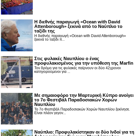
Η διεθνής παραγωγή «Ocean with David
Attenborough» ξεκινά από το Ναύπλιο το
ταξίδι της
Η διεθνής παραγωγή «Ocean with David Attenborough»
ξεκινά το ταξίδι π...
Στις φυλακές Ναυπλίου ο ένας
προφυλακισμένος για την υπόθεση της Marfin
Τον δρόμο για τις φυλακές παίρνουν οι δύο 42χρονοι
κατηγορούμενοι για ...
Με σημαιοφόρο την Μαρτυρική Κύπρο ανοίγει
το 7ο Φεστιβάλ Παραδοσιακών Χορών
Ναυπλίου
Το 7ο Φεστιβάλ Παραδοσιακών Χορών Ναυπλίου ξεκίνησε.
Είναι πλέον γεγον...
Ναύπλιο: Προφυλακίστηκαν οι δύο Ινδοί για τη