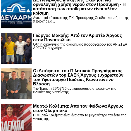
ορθολογική χρήση νερού στον Προσύμνη - Η
κατάσταση των αποθεμάτων είναι πλέον
κρίσιμη
Αγαπητοί κάτοικοι της Τ.Κ. Προσύμνης,Οι υδατικοί πόροι της
περιοχής μα...
Γιώργος Μακρής: Από τον Αριστέα Άργους
στον Παναιτωλικό
Όλη η οικογένεια της ακαδημίας ποδοσφαίρου του ΑΡΙΣΤΕΑ
ΑΡΓΟΥΣ συγχαίρε...
Οι Απόφοιτοι του Πιλοτικού Προγράμματος
Διασωστών του ΣΑΕΚ Άργους ευχαριστούν
τον Υφυπουργό Παιδείας Κωνσταντίνο
Βλάσση
Την Τετάρτη 29/07/26 αντιπροσωπεία αποφοίτων της
ειδικότητας Διασώστης...
Μυρτώ Κολέμπα: Από τον Φείδωνα Άργους
στον Ολυμπιακό
Η Μυρτώ Κολέμπα είναι ένα από τα μεγαλύτερα ταλέντα της
γενιάς της. ...