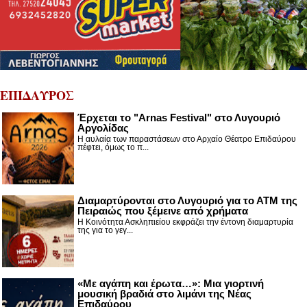
ΕΠΙΔΑΥΡΟΣ
Έρχεται το "Arnas Festival" στο Λυγουριό
Αργολίδας
Η αυλαία των παραστάσεων στο Αρχαίο Θέατρο Επιδαύρου
πέφτει, όμως το π...
Διαμαρτύρονται στο Λυγουριό για το ΑΤΜ της
Πειραιώς που ξέμεινε από χρήματα
Η Κοινότητα Ασκληπιείου εκφράζει την έντονη διαμαρτυρία
της για το γεγ...
«Με αγάπη και έρωτα…»: Μια γιορτινή
μουσική βραδιά στο λιμάνι της Νέας
Επιδαύρου