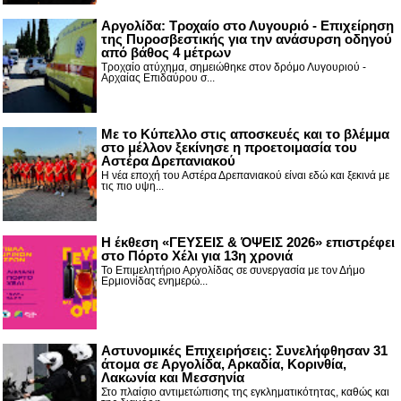
Αργολίδα: Τροχαίο στο Λυγουριό - Επιχείρηση
της Πυροσβεστικής για την ανάσυρση οδηγού
από βάθος 4 μέτρων
Τροχαίο ατύχημα, σημειώθηκε στον δρόμο Λυγουριού -
Αρχαίας Επιδαύρου σ...
Με το Κύπελλο στις αποσκευές και το βλέμμα
στο μέλλον ξεκίνησε η προετοιμασία του
Αστέρα Δρεπανιακού
Η νέα εποχή του Αστέρα Δρεπανιακού είναι εδώ και ξεκινά με
τις πιο υψη...
Η έκθεση «ΓΕΥΣΕΙΣ & ΌΨΕΙΣ 2026» επιστρέφει
στο Πόρτο Χέλι για 13η χρονιά
Το Επιμελητήριο Αργολίδας σε συνεργασία με τον Δήμο
Ερμιονίδας ενημερώ...
Αστυνομικές Επιχειρήσεις: Συνελήφθησαν 31
άτομα σε Αργολίδα, Αρκαδία, Κορινθία,
Λακωνία και Μεσσηνία
Στο πλαίσιο αντιμετώπισης της εγκληματικότητας, καθώς και