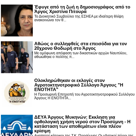
Έφυγε από τη ζωή η δημοσιογράφος από το
Άργος Χριστίνα Πιτουρά
Το Διοικητικό Συμβούλιο της ΕΣΗΕΑ με ιδιαίτερη θλίψη
ανακοινώνει τον θ...
Αθώος ο συλληφθείς στα επεισόδια για τον
20χρονο Θοδωρή στο Άργος
Με ομόφωνη απόφαση των δικαστικών αρχών Ναυπλίου,
αθωώθηκε ο πολίτης π...
Ολοκληρώθηκαν οι εκλογές στον
Αγροτοκτηνοτροφικό Σύλλογο Άργους "Η
ΕΝΟΤΗΤΑ"
Η Προσωρινή Επιτροπή του Αγροτοκτηνοτροφικού Συλλόγου
Άργους Η ΕΝΟΤΗΤΑ...
ΔΕΥΑ Άργους Μυκηνών: Εκκληση για
ορθολογική χρήση νερού στον Προσύμνη - Η
κατάσταση των αποθεμάτων είναι πλέον
κρίσιμη
Αγαπητοί κάτοικοι της Τ.Κ. Προσύμνης,Οι υδατικοί πόροι της