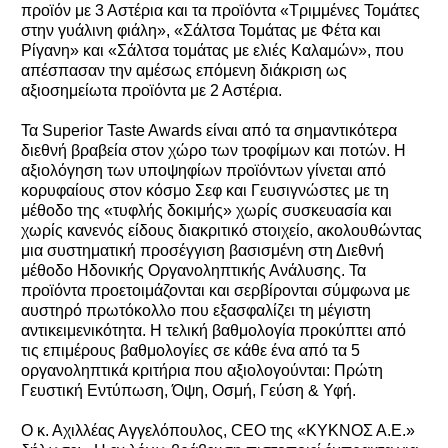
προϊόν με 3 Αστέρια και τα προϊόντα «Τριμμένες Τομάτες
στην γυάλινη φιάλη», «Σάλτσα Τομάτας με Φέτα και
Ρίγανη» και «Σάλτσα τομάτας με ελιές Καλαμών», που
απέσπασαν την αμέσως επόμενη διάκριση ως
αξιοσημείωτα προϊόντα με 2 Αστέρια.
Τα Superior Taste Awards είναι από τα σημαντικότερα
διεθνή βραβεία στον χώρο των τροφίμων και ποτών. Η
αξιολόγηση των υποψηφίων προϊόντων γίνεται από
κορυφαίους στον κόσμο Σεφ και Γευσιγνώστες με τη
μέθοδο της «τυφλής δοκιμής» χωρίς συσκευασία και
χωρίς κανενός είδους διακριτικό στοιχείο, ακολουθώντας
μια συστηματική προσέγγιση βασισμένη στη Διεθνή
μέθοδο Ηδονικής Οργανοληπτικής Ανάλυσης. Τα
προϊόντα προετοιμάζονται και σερβίρονται σύμφωνα με
αυστηρό πρωτόκολλο που εξασφαλίζει τη μέγιστη
αντικειμενικότητα. Η τελική βαθμολογία προκύπτει από
τις επιμέρους βαθμολογίες σε κάθε ένα από τα 5
οργανοληπτικά κριτήρια που αξιολογούνται: Πρώτη
Γευστική Εντύπωση, Όψη, Οσμή, Γεύση & Υφή.
Ο κ. Αχιλλέας Αγγελόπουλος, CEO της «ΚΥΚΝΟΣ Α.Ε.»