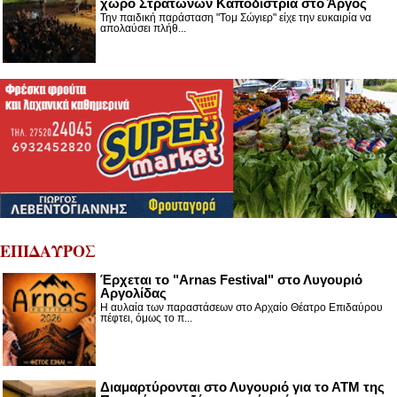
χώρο Στρατώνων Καποδίστρια στο Άργος
Την παιδική παράσταση "Τομ Σώγιερ" είχε την ευκαιρία να
απολαύσει πλήθ...
ΕΠΙΔΑΥΡΟΣ
Έρχεται το "Arnas Festival" στο Λυγουριό
Αργολίδας
Η αυλαία των παραστάσεων στο Αρχαίο Θέατρο Επιδαύρου
πέφτει, όμως το π...
Διαμαρτύρονται στο Λυγουριό για το ΑΤΜ της