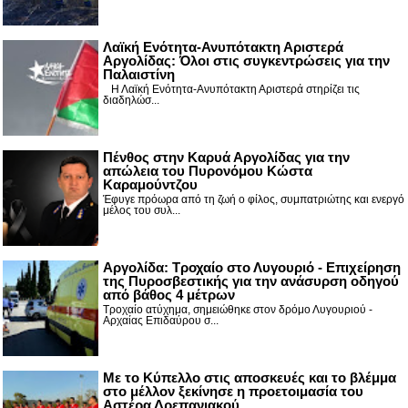
Λαϊκή Ενότητα-Ανυπότακτη Αριστερά
Αργολίδας: Όλοι στις συγκεντρώσεις για την
Παλαιστίνη
Η Λαϊκή Ενότητα-Ανυπότακτη Αριστερά στηρίζει τις
διαδηλώσ...
Πένθος στην Καρυά Αργολίδας για την
απώλεια του Πυρονόμου Κώστα
Καραμούντζου
Έφυγε πρόωρα από τη ζωή ο φίλος, συμπατριώτης και ενεργό
μέλος του συλ...
Αργολίδα: Τροχαίο στο Λυγουριό - Επιχείρηση
της Πυροσβεστικής για την ανάσυρση οδηγού
από βάθος 4 μέτρων
Τροχαίο ατύχημα, σημειώθηκε στον δρόμο Λυγουριού -
Αρχαίας Επιδαύρου σ...
Με το Κύπελλο στις αποσκευές και το βλέμμα
στο μέλλον ξεκίνησε η προετοιμασία του
Αστέρα Δρεπανιακού