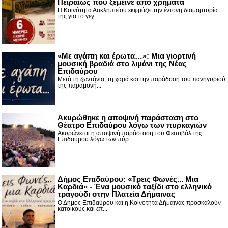
Πειραιώς που ξέμεινε από χρήματα
Η Κοινότητα Ασκληπιείου εκφράζει την έντονη διαμαρτυρία
της για το γεγ...
«Με αγάπη και έρωτα…»: Μια γιορτινή
μουσική βραδιά στο λιμάνι της Νέας
Επιδαύρου
Μετά τη ζωντάνια, τη χαρά και την παράδοση του πανηγυριού
της παραμονή...
Ακυρώθηκε η αποψινή παράσταση στο
Θέατρο Επιδαύρου λόγω των πυρκαγιών
Ακυρώνεται η αποψινή παράσταση του Φεστιβάλ της
Επιδαύρου λόγω των πύρ...
Δήμος Επιδαύρου: «Τρεις Φωνές... Μια
Καρδιά» - Ένα μουσικό ταξίδι στο ελληνικό
τραγούδι στην Πλατεία Δήμαινας
Ο Δήμος Επιδαύρου και η Κοινότητα Δήμαινας προσκαλούν
κατοίκους και επ...