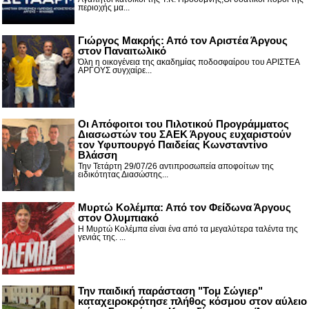
περιοχής μα...
Γιώργος Μακρής: Από τον Αριστέα Άργους
στον Παναιτωλικό
Όλη η οικογένεια της ακαδημίας ποδοσφαίρου του ΑΡΙΣΤΕΑ
ΑΡΓΟΥΣ συγχαίρε...
Οι Απόφοιτοι του Πιλοτικού Προγράμματος
Διασωστών του ΣΑΕΚ Άργους ευχαριστούν
τον Υφυπουργό Παιδείας Κωνσταντίνο
Βλάσση
Την Τετάρτη 29/07/26 αντιπροσωπεία αποφοίτων της
ειδικότητας Διασώστης...
Μυρτώ Κολέμπα: Από τον Φείδωνα Άργους
στον Ολυμπιακό
Η Μυρτώ Κολέμπα είναι ένα από τα μεγαλύτερα ταλέντα της
γενιάς της. ...
Την παιδική παράσταση "Τομ Σώγιερ"
καταχειροκρότησε πλήθος κόσμου στον αύλειο