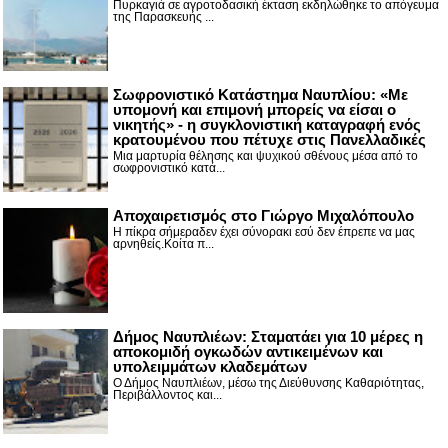
Πυρκαγιά σε αγροτοδασική έκταση εκδηλώθηκε το απόγευμα
της Παρασκευής ...
Σωφρονιστικό Κατάστημα Ναυπλίου: «Με
υπομονή και επιμονή μπορείς να είσαι ο
νικητής» - η συγκλονιστική καταγραφή ενός
κρατουμένου που πέτυχε στις Πανελλαδικές
Μια μαρτυρία θέλησης και ψυχικού σθένους μέσα από το
σωφρονιστικό κατά...
Αποχαιρετισμός στο Γιώργο Μιχαλόπουλο
Η πίκρα σήμεραδεν έχει σύνορακι εσύ δεν έπρεπε να μας
αρνηθείς.Κοίτα π...
Δήμος Ναυπλιέων: Σταματάει για 10 μέρες η
αποκομιδή ογκωδών αντικειμένων και
υπολειμμάτων κλαδεμάτων
Ο Δήμος Ναυπλιέων, μέσω της Διεύθυνσης Καθαριότητας,
Περιβάλλοντος και...