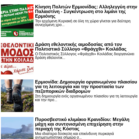
Κίνηση Πολιτών Ερμιονίδας: Αλληλεγγύη στην
Παλαιστίνη - Συγκέντρωση στο λιμάνι της
Ερμιόνης
Την ερχόμενη Κυριακή σε όλη τη χώρα γίνεται για δεύτερη
συνεχόμενη χρο...
Δράση εθελοντικής αιμοδοσίας από τον
Πολιτιστικό Σύλλογο «Φράγχθι» Κοιλάδας
Ο Πολιτιστικός Σύλλογος «Φράγχθι» Κοιλάδας διοργανώνει
δράση εθελοντικ...
Ερμιονίδα: Δημιουργία οργανωμένου πλαισίου
για τη λειτουργία και την προστασία των
πεζοπορικών διαδρομών
Στη δημιουργία ενός οργανωμένου πλαισίου για τη λειτουργία
και την προ...
Πυροσβεστικό κλιμάκιο Κρανιδίου: Μεγάλη
μάχη και συντονισμένη επιχείρηση στην
περιοχή της Κόστας
Μια ιδιαίτερα δύσκολη και επικίνδυνη πυρκαγιά
αντιμετωπίστηκε σήμερα σ...