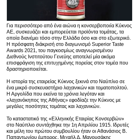
Για περισσότερο από ένα αιώνα η κονσερβοποιία Κύκνος
ΑΕ, συσκευάζει και εμπορεύεται προϊόντα τομάτας, τα
οποία διανέμει τόσο στην Ελλάδα όσο και στο εξωτερικό.
Η πρόσφατη διάκρισή στο διαγωνισμό Superior Taste
Awards 2021, του παγκοσμίως αναγνωρισμένου
Διεθνούς Ινστιτούτου Γενεύης αποτελεί μία ακόμα
επισφράγιση της επιτυχημένης πορείας στον τομέα που
δραστηριοποιείται.
Η ιστορία της εταιρείας Κύκνος ξεκινά στο Ναύπλιο σε
ένα μικρό συσκευαστήριο λαχανικών και τοματοπολτού.
Η Αργολίδα που εκείνα τα χρόνια λεγόταν και
«λαχανόκηπος της Αθήνας» εφοδίαζε την Κύκνος με
μεγάλες ποσότητες τομάτας και λαχανικών.
Το καταστατικό της «Ελληνικής Εταιρίας Κονσερβών»
στο Ναύπλιο συντάχθηκε την 1η Απριλίου 1915. Ιδρυτές
και μέλη του πρώτου συμβουλίου ήταν οι Αθανάσιος Β.
Παπαντωνίου έμπορος, Μιχαήλ Δ. Μανουσάκης