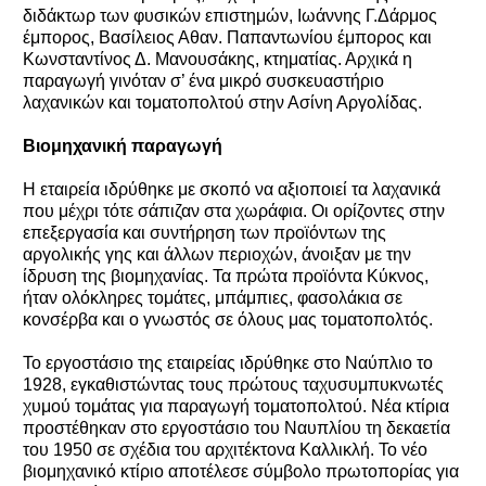
διδάκτωρ των φυσικών επιστημών, Ιωάννης Γ.Δάρμος
έμπορος, Βασίλειος Αθαν. Παπαντωνίου έμπορος και
Κωνσταντίνος Δ. Μανουσάκης, κτηματίας. Αρχικά η
παραγωγή γινόταν σ’ ένα μικρό συσκευαστήριο
λαχανικών και τοματοπολτού στην Ασίνη Αργολίδας.
Βιομηχανική παραγωγή
Η εταιρεία ιδρύθηκε με σκοπό να αξιοποιεί τα λαχανικά
που μέχρι τότε σάπιζαν στα χωράφια. Οι ορίζοντες στην
επεξεργασία και συντήρηση των προϊόντων της
αργολικής γης και άλλων περιοχών, άνοιξαν με την
ίδρυση της βιομηχανίας. Τα πρώτα προϊόντα Κύκνος,
ήταν ολόκληρες τομάτες, μπάμπιες, φασολάκια σε
κονσέρβα και ο γνωστός σε όλους μας τοματοπολτός.
Το εργοστάσιο της εταιρείας ιδρύθηκε στο Ναύπλιο το
1928, εγκαθιστώντας τους πρώτους ταχυσυμπυκνωτές
χυμού τομάτας για παραγωγή τοματοπολτού. Νέα κτίρια
προστέθηκαν στο εργοστάσιο του Ναυπλίου τη δεκαετία
του 1950 σε σχέδια του αρχιτέκτονα Καλλικλή. Το νέο
βιομηχανικό κτίριο αποτέλεσε σύμβολο πρωτοπορίας για