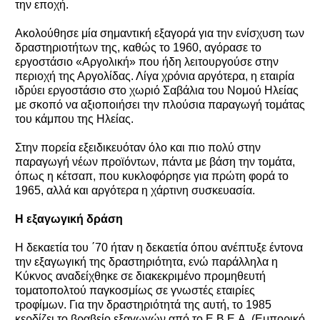
την εποχή.
Ακολούθησε μία σημαντική εξαγορά για την ενίσχυση των
δραστηριοτήτων της, καθώς το 1960, αγόρασε το
εργοστάσιο «Αργολική» που ήδη λειτουργούσε στην
περιοχή της Αργολίδας. Λίγα χρόνια αργότερα, η εταιρία
ιδρύει εργοστάσιο στο χωριό Σαβάλια του Νομού Ηλείας
με σκοπό να αξιοποιήσει την πλούσια παραγωγή τομάτας
του κάμπου της Ηλείας.
Στην πορεία εξειδικευόταν όλο και πιο πολύ στην
παραγωγή νέων προϊόντων, πάντα με βάση την τομάτα,
όπως η κέτσαπ, που κυκλοφόρησε για πρώτη φορά το
1965, αλλά και αργότερα η χάρτινη συσκευασία.
Η εξαγωγική δράση
Η δεκαετία του ΄70 ήταν η δεκαετία όπου ανέπτυξε έντονα
την εξαγωγική της δραστηριότητα, ενώ παράλληλα η
Κύκνος αναδείχθηκε σε διακεκριμένο προμηθευτή
τοματοπολτού παγκοσμίως σε γνωστές εταιρίες
τροφίμων. Για την δραστηριότητά της αυτή, το 1985
κερδίζει το βραβείο εξαγωγών από το Ε.Β.Ε.Α. (Εμπορικό