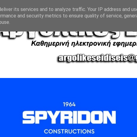
liver its services and to analyze traffic. Your IP address and u
rmance and security metrics to ensure quality of service, gene
buse.