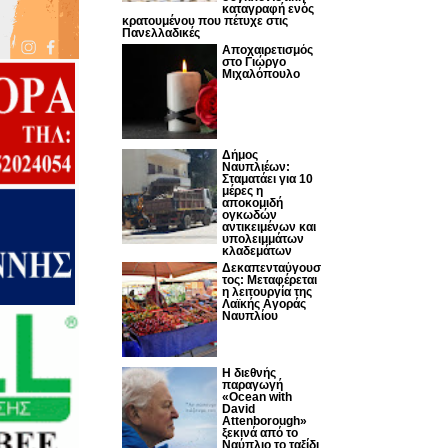
καταγραφή ενός
κρατουμένου που πέτυχε στις
Πανελλαδικές
Αποχαιρετισμός
στο Γιώργο
Μιχαλόπουλο
Δήμος
Ναυπλιέων:
Σταματάει για 10
μέρες η
αποκομιδή
ογκωδών
αντικειμένων και
υπολειμμάτων
κλαδεμάτων
Δεκαπενταύγουσ
τος: Μεταφέρεται
η λειτουργία της
Λαϊκής Αγοράς
Ναυπλίου
Η διεθνής
παραγωγή
«Ocean with
David
Attenborough»
ξεκινά από το
Ναύπλιο το ταξίδι