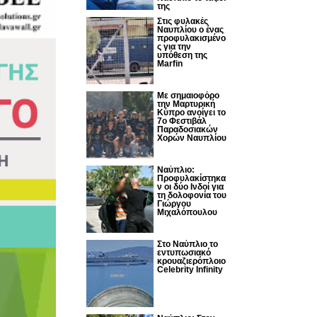
της
Στις φυλακές
Ναυπλίου ο ένας
προφυλακισμένο
ς για την
υπόθεση της
Marfin
Με σημαιοφόρο
την Μαρτυρική
Κύπρο ανοίγει το
7ο Φεστιβάλ
Παραδοσιακών
Χορών Ναυπλίου
Ναύπλιο:
Προφυλακίστηκα
ν οι δύο Ινδοί για
τη δολοφονία του
Γιώργου
Μιχαλόπουλου
Στο Ναύπλιο το
εντυπωσιακό
κρουαζιερόπλοιο
Celebrity Infinity