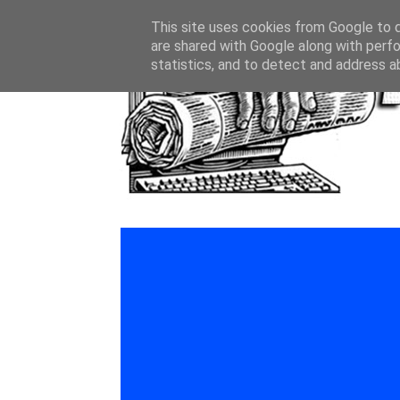
This site uses cookies from Google to de
are shared with Google along with perfo
statistics, and to detect and address a