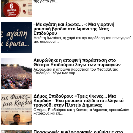
της για το γεγ...
«Με αγάπη και έρωτα…»: Μια γιορτινή
μουσική βραδιά στο λιμάνι της Νέας
Επιδαύρου
Μετά τη ζωντάνια, τη χαρά και την παράδοση του πανηγυριού
της παραμονή...
Ακυρώθηκε η αποψινή παράσταση στο
Θέατρο Επιδαύρου λόγω των πυρκαγιών
Ακυρώνεται η αποψινή παράσταση του Φεστιβάλ της
Επιδαύρου λόγω των πύρ...
Δήμος Επιδαύρου: «Τρεις Φωνές... Μια
Καρδιά» - Ένα μουσικό ταξίδι στο ελληνικό
τραγούδι στην Πλατεία Δήμαινας
Ο Δήμος Επιδαύρου και η Κοινότητα Δήμαινας προσκαλούν
κατοίκους και επ...
Προσωρινές κυκλοφοριακές ρυθμίσεις στο