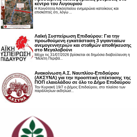
κέντρο του Λυγουριού
Η Κοινότητα Ασκληπιείου ενημερώνει κατοίκους και
επισκέπτες ότι, λόγω ...
Λαϊκή Συσπείρωση Επιδαύρου: Για την
προωθούμενη εγκατάσταση 3 γιγαντιαίων
ανεμογεννητριών και σταθμών αποθήκευσης
στο Μεγαλοβούνι
Μέχρι τις 31/07/2026 βρίσκεται σε δημόσια διαβούλευση η
“Μελέτη Περιβά...
Ανακοίνωση Α.Σ. Ναυπλίου-Επιδαύρου
(ΑΚΣΥΝΑ) για την προοπτική επέκτασης της
ΠΟΠ ελαιολάδου σε όλο το Δήμο Επιδαύρου
Την Κυριακή 19/7 ο Δήμος Επιδαύρου, στο πλαίσιο των
παράλληλων εκδηλώσ...