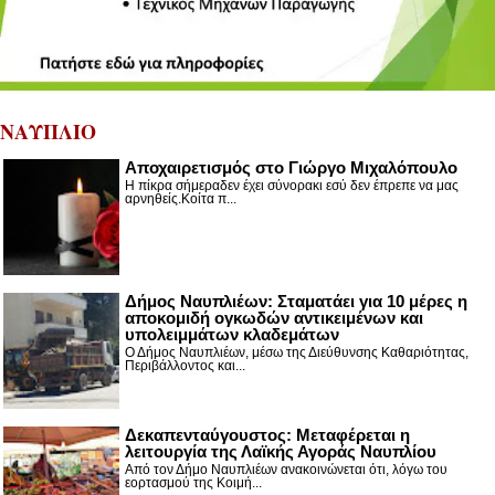
ΝΑΥΠΛΙΟ
Αποχαιρετισμός στο Γιώργο Μιχαλόπουλο
Η πίκρα σήμεραδεν έχει σύνορακι εσύ δεν έπρεπε να μας
αρνηθείς.Κοίτα π...
Δήμος Ναυπλιέων: Σταματάει για 10 μέρες η
αποκομιδή ογκωδών αντικειμένων και
υπολειμμάτων κλαδεμάτων
Ο Δήμος Ναυπλιέων, μέσω της Διεύθυνσης Καθαριότητας,
Περιβάλλοντος και...
Δεκαπενταύγουστος: Μεταφέρεται η
λειτουργία της Λαϊκής Αγοράς Ναυπλίου
Από τον Δήμο Ναυπλιέων ανακοινώνεται ότι, λόγω του
εορτασμού της Κοιμή...