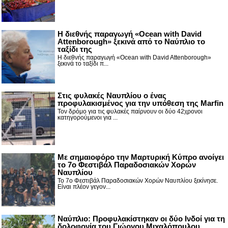
Η διεθνής παραγωγή «Ocean with David
Attenborough» ξεκινά από το Ναύπλιο το
ταξίδι της
Η διεθνής παραγωγή «Ocean with David Attenborough»
ξεκινά το ταξίδι π...
Στις φυλακές Ναυπλίου ο ένας
προφυλακισμένος για την υπόθεση της Marfin
Τον δρόμο για τις φυλακές παίρνουν οι δύο 42χρονοι
κατηγορούμενοι για ...
Με σημαιοφόρο την Μαρτυρική Κύπρο ανοίγει
το 7ο Φεστιβάλ Παραδοσιακών Χορών
Ναυπλίου
Το 7ο Φεστιβάλ Παραδοσιακών Χορών Ναυπλίου ξεκίνησε.
Είναι πλέον γεγον...
Ναύπλιο: Προφυλακίστηκαν οι δύο Ινδοί για τη
δολοφονία του Γιώργου Μιχαλόπουλου