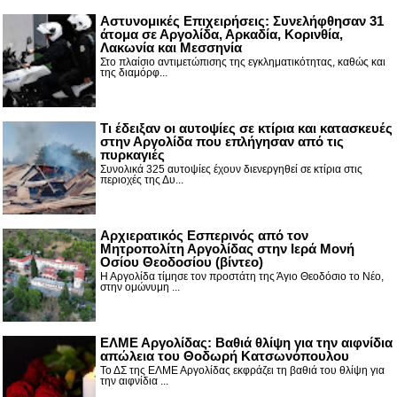
Αστυνομικές Επιχειρήσεις: Συνελήφθησαν 31
άτομα σε Αργολίδα, Αρκαδία, Κορινθία,
Λακωνία και Μεσσηνία
Στο πλαίσιο αντιμετώπισης της εγκληματικότητας, καθώς και
της διαμόρφ...
Τι έδειξαν οι αυτοψίες σε κτίρια και κατασκευές
στην Αργολίδα που επλήγησαν από τις
πυρκαγιές
Συνολικά 325 αυτοψίες έχουν διενεργηθεί σε κτίρια στις
περιοχές της Δυ...
Αρχιερατικός Εσπερινός από τον
Μητροπολίτη Αργολίδας στην Ιερά Μονή
Οσίου Θεοδοσίου (βίντεο)
Η Αργολίδα τίμησε τον προστάτη της Άγιο Θεοδόσιο το Νέο,
στην ομώνυμη ...
ΕΛΜΕ Αργολίδας: Βαθιά θλίψη για την αιφνίδια
απώλεια του Θοδωρή Κατσωνόπουλου
Το ΔΣ της ΕΛΜΕ Αργολίδας εκφράζει τη βαθιά του θλίψη για
την αιφνίδια ...