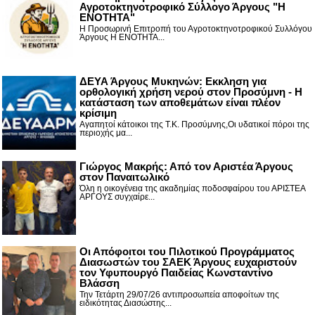
Αγροτοκτηνοτροφικό Σύλλογο Άργους "Η
ΕΝΟΤΗΤΑ"
Η Προσωρινή Επιτροπή του Αγροτοκτηνοτροφικού Συλλόγου
Άργους Η ΕΝΟΤΗΤΑ...
ΔΕΥΑ Άργους Μυκηνών: Εκκληση για
ορθολογική χρήση νερού στον Προσύμνη - Η
κατάσταση των αποθεμάτων είναι πλέον
κρίσιμη
Αγαπητοί κάτοικοι της Τ.Κ. Προσύμνης,Οι υδατικοί πόροι της
περιοχής μα...
Γιώργος Μακρής: Από τον Αριστέα Άργους
στον Παναιτωλικό
Όλη η οικογένεια της ακαδημίας ποδοσφαίρου του ΑΡΙΣΤΕΑ
ΑΡΓΟΥΣ συγχαίρε...
Οι Απόφοιτοι του Πιλοτικού Προγράμματος
Διασωστών του ΣΑΕΚ Άργους ευχαριστούν
τον Υφυπουργό Παιδείας Κωνσταντίνο
Βλάσση
Την Τετάρτη 29/07/26 αντιπροσωπεία αποφοίτων της
ειδικότητας Διασώστης...