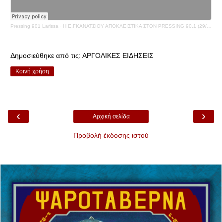
Pressing 901 Larissa
·
Η Ε.ΓΚΑΝΑΤΣΙΟΥ ΑΠΟΚΛΕΙΣΤΙΚΑ ΣΤΟΝ PRESSING 90.1 (29/09/21) ΔΑΚΡΥΑ ΓΙΑ ΤΟ ΜΩΡΟ ΠΟΥ ΕΣΩΣΕ ΣΤΗΝ ΕΛΑΣΣΟΝΑ
Δημοσιεύθηκε από τις:
ΑΡΓΟΛΙΚΕΣ ΕΙΔΗΣΕΙΣ
Κοινή χρήση
‹
›
Αρχική σελίδα
Προβολή έκδοσης ιστού