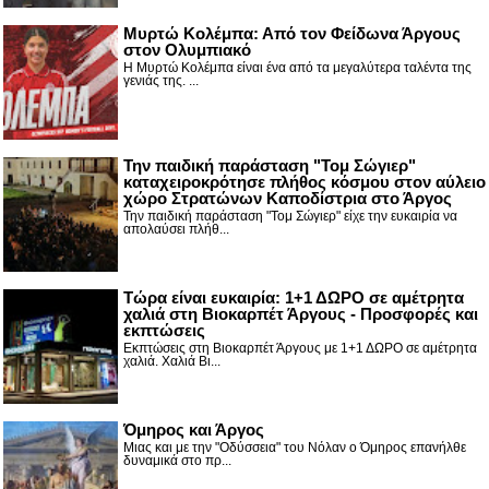
Μυρτώ Κολέμπα: Από τον Φείδωνα Άργους
στον Ολυμπιακό
Η Μυρτώ Κολέμπα είναι ένα από τα μεγαλύτερα ταλέντα της
γενιάς της. ...
Την παιδική παράσταση "Τομ Σώγιερ"
καταχειροκρότησε πλήθος κόσμου στον αύλειο
χώρο Στρατώνων Καποδίστρια στο Άργος
Την παιδική παράσταση "Τομ Σώγιερ" είχε την ευκαιρία να
απολαύσει πλήθ...
Τώρα είναι ευκαιρία: 1+1 ΔΩΡΟ σε αμέτρητα
χαλιά στη Βιοκαρπέτ Άργους - Προσφορές και
εκπτώσεις
Εκπτώσεις στη Βιοκαρπέτ Άργους με 1+1 ΔΩΡΟ σε αμέτρητα
χαλιά. Χαλιά Βι...
Όμηρος και Άργος
Μιας και με την "Οδύσσεια" του Νόλαν ο Όμηρος επανήλθε
δυναμικά στο πρ...