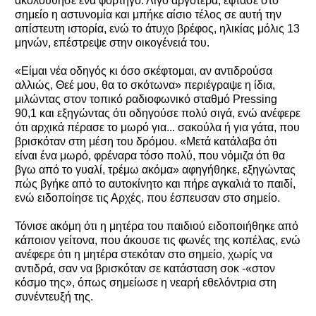
ακολουθήσε ένα φορτηγό. Λίγο αργότερα, έφτασε στο
σημείο η αστυνομία και μπήκε αίσιο τέλος σε αυτή την
απίστευτη ιστορία, ενώ το άτυχο βρέφος, ηλικίας μόλις 13
μηνών, επέστρεψε στην οικογένειά του.
«Είμαι νέα οδηγός κι όσο σκέφτομαι, αν αντιδρούσα
αλλιώς, Θεέ μου, θα το σκότωνα» περιέγραψε η ίδια,
μιλώντας στον τοπικό ραδιοφωνικό σταθμό Pressing
90,1 και εξηγώντας ότι οδηγούσε πολύ σιγά, ενώ ανέφερε
ότι αρχικά πέρασε το μωρό για... σακούλα ή για γάτα, που
βρισκόταν στη μέση του δρόμου. «Μετά κατάλαβα ότι
είναι ένα μωρό, φρέναρα τόσο πολύ, που νόμιζα ότι θα
βγω από το γυαλί, τρέμω ακόμα» αφηγήθηκε, εξηγώντας
πώς βγήκε από το αυτοκίνητο και πήρε αγκαλιά το παιδί,
ενώ ειδοποίησε τις Αρχές, που έσπευσαν στο σημείο.
Τόνισε ακόμη ότι η μητέρα του παιδιού ειδοποιήθηκε από
κάποιον γείτονα, που άκουσε τις φωνές της κοπέλας, ενώ
ανέφερε ότι η μητέρα στεκόταν στο σημείο, χωρίς να
αντιδρά, σαν να βρισκόταν σε κατάσταση σοκ -«στον
κόσμο της», όπως σημείωσε η νεαρή εθελόντρια στη
συνέντευξή της.