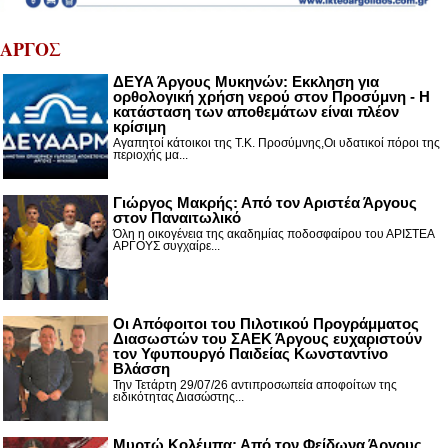
ΑΡΓΟΣ
ΔΕΥΑ Άργους Μυκηνών: Εκκληση για
ορθολογική χρήση νερού στον Προσύμνη - Η
κατάσταση των αποθεμάτων είναι πλέον
κρίσιμη
Αγαπητοί κάτοικοι της Τ.Κ. Προσύμνης,Οι υδατικοί πόροι της
περιοχής μα...
Γιώργος Μακρής: Από τον Αριστέα Άργους
στον Παναιτωλικό
Όλη η οικογένεια της ακαδημίας ποδοσφαίρου του ΑΡΙΣΤΕΑ
ΑΡΓΟΥΣ συγχαίρε...
Οι Απόφοιτοι του Πιλοτικού Προγράμματος
Διασωστών του ΣΑΕΚ Άργους ευχαριστούν
τον Υφυπουργό Παιδείας Κωνσταντίνο
Βλάσση
Την Τετάρτη 29/07/26 αντιπροσωπεία αποφοίτων της
ειδικότητας Διασώστης...
Μυρτώ Κολέμπα: Από τον Φείδωνα Άργους