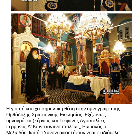
Η γιορτή κατέχει σημαντική θέση στην υμνογραφία της
Ορθόδοξης Χριστιανικής Εκκλησίας. Εξέχοντες
υμνογράφοι (Σέργιος και Στέφανος Αγιοπολίτες,
Γερμανός Α' Κωνσταντινουπόλεως, Ρωμανός ο
Μελωδός, Ιωσήφ Υμνογράφος) έχουν γράψει ιδιόμελα,