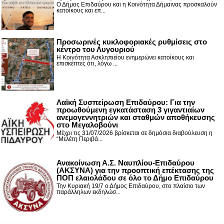
Ο Δήμος Επιδαύρου και η Κοινότητα Δήμαινας προσκαλούν
κατοίκους και επ...
Προσωρινές κυκλοφοριακές ρυθμίσεις στο
κέντρο του Λυγουριού
Η Κοινότητα Ασκληπιείου ενημερώνει κατοίκους και
επισκέπτες ότι, λόγω ...
Λαϊκή Συσπείρωση Επιδαύρου: Για την
προωθούμενη εγκατάσταση 3 γιγαντιαίων
ανεμογεννητριών και σταθμών αποθήκευσης
στο Μεγαλοβούνι
Μέχρι τις 31/07/2026 βρίσκεται σε δημόσια διαβούλευση η
“Μελέτη Περιβά...
Ανακοίνωση Α.Σ. Ναυπλίου-Επιδαύρου
(ΑΚΣΥΝΑ) για την προοπτική επέκτασης της
ΠΟΠ ελαιολάδου σε όλο το Δήμο Επιδαύρου
Την Κυριακή 19/7 ο Δήμος Επιδαύρου, στο πλαίσιο των
παράλληλων εκδηλώσ...