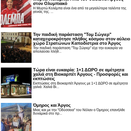
στον Ολυμπιακό
Η Μυρτώ Κολέμπα είναι ένα από τα μεγαλύτερα ταλέντα της
γενιάς της. ...
Την παιδική παράσταση "Τομ Σώγιερ"
καταχειροκρότησε πλήθος κόσμου στον αύλειο
χώρο Στρατώνων Καποδίστρια στο Άργος
Την παιδική παράσταση "Τομ Σώγιερ" είχε την ευκαιρία να
απολαύσει πλήθ...
Τώρα είναι ευκαιρία: 1+1 ΔΩΡΟ σε αμέτρητα
χαλιά στη Βιοκαρπέτ Άργους - Προσφορές και
εκπτώσεις
Εκπτώσεις στη Βιοκαρπέτ Άργους με 1+1 ΔΩΡΟ σε αμέτρητα
χαλιά. Χαλιά Βι...
Όμηρος και Άργος
Μιας και με την "Οδύσσεια" του Νόλαν ο Όμηρος επανήλθε
δυναμικά στο πρ...