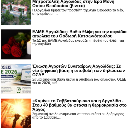
Μητροπολίτη Αργολίδας στην Ιερά Μονή
Οσίου Θεοδοσίου (βίντεο)
Η Αργολίδα τίμησε τον προστάτη της Άγιο Θεοδόσιο το Νέο,
στην ομώνυμη ...
ΕΛΜΕ Αργολίδας: Βαθιά θλίψη για την αιφνίδια
απώλεια του Θοδωρή Κατσωνόπουλου
Το ΔΣ της ΕΛΜΕ Αργολίδας εκφράζει τη βαθιά του θλίψη για
την αιφνίδια ...
Ένωση Αγροτών Συνεταίρων Αργολίδας: Σε
νέα ψηφιακή βάση η υποβολή των δηλώσεων
ΟΣΔΕ
Σε νέα ψηφιακή βάση περνά η υποβολή των δηλώσεων ΟΣΔΕ
για το 2026, καθ...
«Καμίνι» το Σαββατοκύριακο και η Αργολίδα -
Στου 40 βαθμούς θα φτάσει η θερμοκρασία στο
Άργος
Σημαντική άνοδο αναμένεται να παρουσιάσει ο υδράργυρος
από το Σάββατο,...