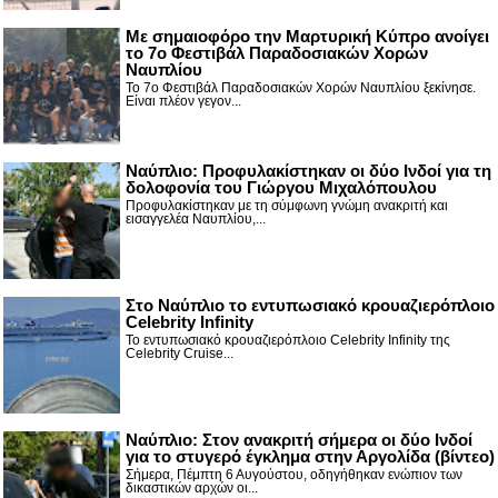
Με σημαιοφόρο την Μαρτυρική Κύπρο ανοίγει
το 7ο Φεστιβάλ Παραδοσιακών Χορών
Ναυπλίου
Το 7ο Φεστιβάλ Παραδοσιακών Χορών Ναυπλίου ξεκίνησε.
Είναι πλέον γεγον...
Ναύπλιο: Προφυλακίστηκαν οι δύο Ινδοί για τη
δολοφονία του Γιώργου Μιχαλόπουλου
Προφυλακίστηκαν με τη σύμφωνη γνώμη ανακριτή και
εισαγγελέα Ναυπλίου,...
Στο Ναύπλιο το εντυπωσιακό κρουαζιερόπλοιο
Celebrity Infinity
Το εντυπωσιακό κρουαζιερόπλοιο Celebrity Infinity της
Celebrity Cruise...
Nαύπλιο: Στον ανακριτή σήμερα οι δύο Ινδοί
για το στυγερό έγκλημα στην Αργολίδα (βίντεο)
Σήμερα, Πέμπτη 6 Αυγούστου, οδηγήθηκαν ενώπιον των
δικαστικών αρχών οι...