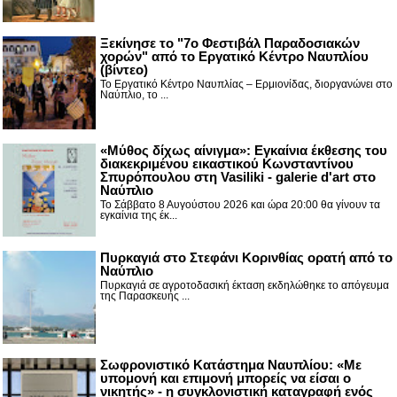
Ξεκίνησε το "7ο Φεστιβάλ Παραδοσιακών
χορών" από το Εργατικό Κέντρο Ναυπλίου
(βίντεο)
Το Εργατικό Κέντρο Ναυπλίας – Ερμιονίδας, διοργανώνει στο
Ναύπλιο, το ...
«Μύθος δίχως αίνιγμα»: Εγκαίνια έκθεσης του
διακεκριμένου εικαστικού Κωνσταντίνου
Σπυρόπουλου στη Vasiliki - galerie d'art στο
Ναύπλιο
Το Σάββατο 8 Αυγούστου 2026 και ώρα 20:00 θα γίνουν τα
εγκαίνια της έκ...
Πυρκαγιά στο Στεφάνι Κορινθίας ορατή από το
Ναύπλιο
Πυρκαγιά σε αγροτοδασική έκταση εκδηλώθηκε το απόγευμα
της Παρασκευής ...
Σωφρονιστικό Κατάστημα Ναυπλίου: «Με
υπομονή και επιμονή μπορείς να είσαι ο
νικητής» - η συγκλονιστική καταγραφή ενός