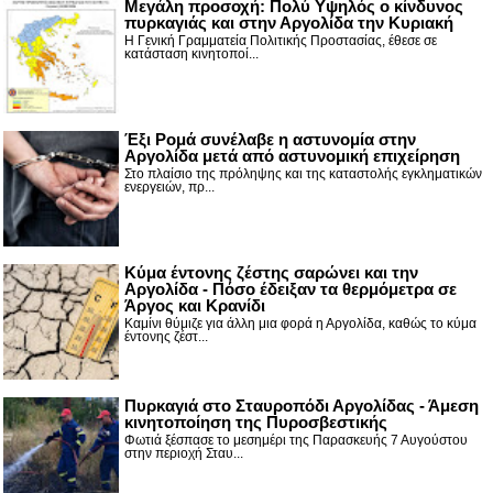
Μεγάλη προσοχή: Πολύ Υψηλός ο κίνδυνος
πυρκαγιάς και στην Αργολίδα την Κυριακή
Η Γενική Γραμματεία Πολιτικής Προστασίας, έθεσε σε
κατάσταση κινητοποί...
Έξι Ρομά συνέλαβε η αστυνομία στην
Αργολίδα μετά από αστυνομική επιχείρηση
Στο πλαίσιο της πρόληψης και της καταστολής εγκληματικών
ενεργειών, πρ...
Κύμα έντονης ζέστης σαρώνει και την
Αργολίδα - Πόσο έδειξαν τα θερμόμετρα σε
Άργος και Κρανίδι
Καμίνι θύμιζε για άλλη μια φορά η Αργολίδα, καθώς το κύμα
έντονης ζέστ...
Πυρκαγιά στο Σταυροπόδι Αργολίδας - Άμεση
κινητοποίηση της Πυροσβεστικής
Φωτιά ξέσπασε το μεσημέρι της Παρασκευής 7 Αυγούστου
στην περιοχή Σταυ...