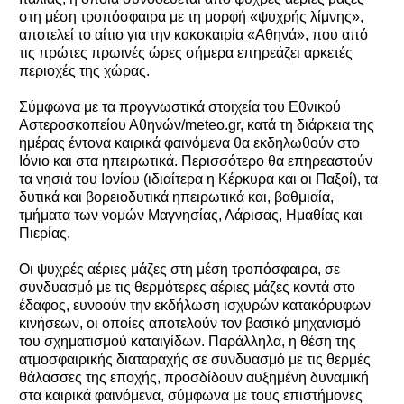
στη μέση τροπόσφαιρα με τη μορφή «ψυχρής λίμνης»,
αποτελεί το αίτιο για την κακοκαιρία «Αθηνά», που από
τις πρώτες πρωινές ώρες σήμερα επηρεάζει αρκετές
περιοχές της χώρας.
Σύμφωνα με τα προγνωστικά στοιχεία του Εθνικού
Αστεροσκοπείου Αθηνών/meteo.gr, κατά τη διάρκεια της
ημέρας έντονα καιρικά φαινόμενα θα εκδηλωθούν στο
Ιόνιο και στα ηπειρωτικά. Περισσότερο θα επηρεαστούν
τα νησιά του Ιονίου (ιδιαίτερα η Κέρκυρα και οι Παξοί), τα
δυτικά και βορειοδυτικά ηπειρωτικά και, βαθμιαία,
τμήματα των νομών Μαγνησίας, Λάρισας, Ημαθίας και
Πιερίας.
Οι ψυχρές αέριες μάζες στη μέση τροπόσφαιρα, σε
συνδυασμό με τις θερμότερες αέριες μάζες κοντά στο
έδαφος, ευνοούν την εκδήλωση ισχυρών κατακόρυφων
κινήσεων, οι οποίες αποτελούν τον βασικό μηχανισμό
του σχηματισμού καταιγίδων. Παράλληλα, η θέση της
ατμοσφαιρικής διαταραχής σε συνδυασμό με τις θερμές
θάλασσες της εποχής, προσδίδουν αυξημένη δυναμική
στα καιρικά φαινόμενα, σύμφωνα με τους επιστήμονες