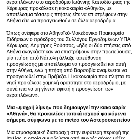
αεροπλάνων στο αεροδρόμιο Ιωάννης Καποδίστριας της
Κέρκυρας προκάλεσε η κακοκαιρία «Αθηνά», με
αποτέλεσμα τέσσερις πτήσεις είτε να επιστρέψουν στην
Αθήνα είτε να προσγειωθούν σε άλλα αεροδρόμια.
Όπως ανέφερε στο Αθηναϊκό-Μακεδονικό Πρακτορείο
Ειδήσεων ο πρόεδρος του Συλλόγου Εργαζομένων ΥΠΑ
Κέρκυρας, Δημήτρης Ρούσσος, «ήδη οι δύο πτήσεις από
Αθήνα αναγκάστηκαν να επιστρέψουν στην πρωτεύουσα,
μία πτήση από Νάπολη άλλαξε κατεύθυνση
προσγείωσης με αποτέλεσμα να προσγειωθεί και αυτή
στην Αθήνα, ενώ η πτήση από Βαρσοβία αναμένεται να
προσγειωθεί στην Πρέβεζα. Η κακοκαιρία που πλήττει το
νησί προκάλεσε χαμηλή ορατότητα στο αεροδρόμιο, με
συνέπεια να μη γίνεται εφικτή η προσγείωση των
αεροπλάνων».
Μια «ψυχρή λίμνη» που δημιουργεί την κακοκαιρία
«Αθηνά», θα προκαλέσει τοπικά ισχυρά φαινόμενα
σήμερα, σύμφωνα με το meteo του Αστεροσκοπείου
Μια ατμοσφαιρική διαταραχή στην ευρύτερη περιοχή της
Ιταλίας, η οποία συνοδεύεται από ψυχρές αέριες μάζες