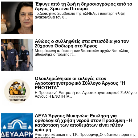
Έφυγε από τη ζωή η δημοσιογράφος από το
Άργος Χριστίνα Πιτουρά
Το Διοικητικό Συμβούλιο της ΕΣΗΕΑ με ιδιαίτερη θλίψη
ανακοινώνει τον θ...
Αθώος ο συλληφθείς στα επεισόδια για τον
20χρονο Θοδωρή στο Άργος
Με ομόφωνη απόφαση των δικαστικών αρχών Ναυπλίου,
αθωώθηκε ο πολίτης π...
Ολοκληρώθηκαν οι εκλογές στον
Αγροτοκτηνοτροφικό Σύλλογο Άργους "Η
ΕΝΟΤΗΤΑ"
Η Προσωρινή Επιτροπή του Αγροτοκτηνοτροφικού Συλλόγου
Άργους Η ΕΝΟΤΗΤΑ...
ΔΕΥΑ Άργους Μυκηνών: Εκκληση για
ορθολογική χρήση νερού στον Προσύμνη - Η
κατάσταση των αποθεμάτων είναι πλέον
κρίσιμη
Αγαπητοί κάτοικοι της Τ.Κ. Προσύμνης,Οι υδατικοί πόροι της