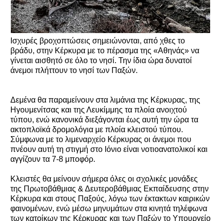
Ισχυρές βροχοπτώσεις σημειώνονται, από χθες το
βράδυ, στην Κέρκυρα με το πέρασμα της «Αθηνάς» να
γίνεται αισθητό σε όλο το νησί. Την ίδια ώρα δυνατοί
άνεμοι πλήττουν το νησί των Παξών.
Δεμένα θα παραμείνουν στα λιμάνια της Κέρκυρας, της
Ηγουμενίτσας και της Λευκίμμης τα πλοία ανοιχτού
τύπου, ενώ κανονικά διεξάγονται έως αυτή την ώρα τα
ακτοπλοϊκά δρομολόγια με πλοία κλειστού τύπου.
Σύμφωνα με το λιμεναρχείο Κέρκυρας οι άνεμοι που
πνέουν αυτή τη στιγμή στο Ιόνιο είναι νοτιοανατολικοί και
αγγίζουν τα 7-8 μποφόρ.
Κλειστές θα μείνουν σήμερα όλες οι σχολικές μονάδες
της Πρωτοβάθμιας & Δευτεροβάθμιας Εκπαίδευσης στην
Κέρκυρα και στους Παξούς, λόγω των έκτακτων καιρικών
φαινομένων, ενώ μέσω μηνυμάτων στα κινητά τηλέφωνα
των κατοίκων της Κέρκυρας και των Παξών το Υπουργείο