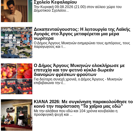
Σχολείο Κεφαλαρίου
Την Κυριακή 09.08.2026 (21:00) στον αύλειο χώρο του
Δημοτικού Σχολείου...
Δεκαπενταύγουστος: H λειτουργία της Λαϊκής
Αγοράς στο Άργος μεταφέρεται μια μέρα
νωρίτερα
Ο Δήμος Άργους Μυκηνών ενημερώνει τους εμπόρους, τους
παραγωγούς και τ...
Ο Δήμος Άργους Μυκηνών ολοκλήρωσε με
επιτυχία και τον φετινό κύκλο δωρεάν
διανομών φρέσκων φρούτων
Για δεύτερη συνεχή χρονιά, ο Δήμος Άργους - Μυκηνών
επιβεβαιώνει την έ...
ΚΙΑΝΑ 2026: Με συγκίνηση παρακολούθησε το
κοινό την παράσταση "Τα χαΐρια μας εδώ"
Με την αλήθεια που εδώ και 104 χρόνια κουβαλάει η
προσφυγική ψυχή και ...