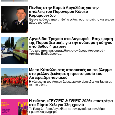
Πένθος στην Καρυά Αργολίδας για την
απώλεια του Πυρονόμου Κώστα
Καραμούντζου
Έφυγε πρόωρα από τη ζωή ο φίλος, συμπατριώτης και ενεργό
μέλος του συλ...
Αργολίδα: Τροχαίο στο Λυγουριό - Επιχείρηση
της Πυροσβεστικής για την ανάσυρση οδηγού
από βάθος 4 μέτρων
Τροχαίο ατύχημα, σημειώθηκε στον δρόμο Λυγουριού -
Αρχαίας Επιδαύρου σ...
Με το Κύπελλο στις αποσκευές και το βλέμμα
στο μέλλον ξεκίνησε η προετοιμασία του
Αστέρα Δρεπανιακού
Η νέα εποχή του Αστέρα Δρεπανιακού είναι εδώ και ξεκινά με
τις πιο υψη...
Η έκθεση «ΓΕΥΣΕΙΣ & ΌΨΕΙΣ 2026» επιστρέφει
στο Πόρτο Χέλι για 13η χρονιά
Το Επιμελητήριο Αργολίδας σε συνεργασία με τον Δήμο
Ερμιονίδας ενημερώ...