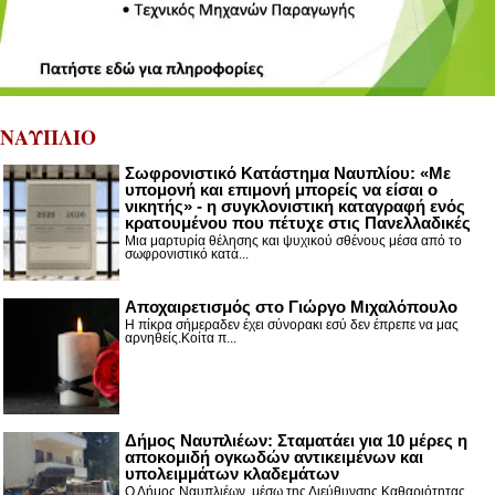
ΝΑΥΠΛΙΟ
Σωφρονιστικό Κατάστημα Ναυπλίου: «Με
υπομονή και επιμονή μπορείς να είσαι ο
νικητής» - η συγκλονιστική καταγραφή ενός
κρατουμένου που πέτυχε στις Πανελλαδικές
Μια μαρτυρία θέλησης και ψυχικού σθένους μέσα από το
σωφρονιστικό κατά...
Αποχαιρετισμός στο Γιώργο Μιχαλόπουλο
Η πίκρα σήμεραδεν έχει σύνορακι εσύ δεν έπρεπε να μας
αρνηθείς.Κοίτα π...
Δήμος Ναυπλιέων: Σταματάει για 10 μέρες η
αποκομιδή ογκωδών αντικειμένων και
υπολειμμάτων κλαδεμάτων
Ο Δήμος Ναυπλιέων, μέσω της Διεύθυνσης Καθαριότητας,