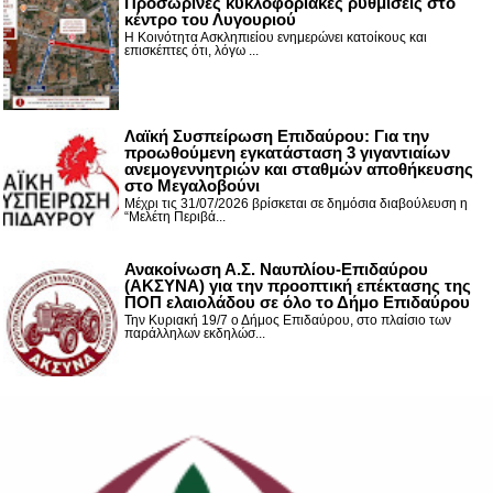
Προσωρινές κυκλοφοριακές ρυθμίσεις στο
κέντρο του Λυγουριού
Η Κοινότητα Ασκληπιείου ενημερώνει κατοίκους και
επισκέπτες ότι, λόγω ...
Λαϊκή Συσπείρωση Επιδαύρου: Για την
προωθούμενη εγκατάσταση 3 γιγαντιαίων
ανεμογεννητριών και σταθμών αποθήκευσης
στο Μεγαλοβούνι
Μέχρι τις 31/07/2026 βρίσκεται σε δημόσια διαβούλευση η
“Μελέτη Περιβά...
Ανακοίνωση Α.Σ. Ναυπλίου-Επιδαύρου
(ΑΚΣΥΝΑ) για την προοπτική επέκτασης της
ΠΟΠ ελαιολάδου σε όλο το Δήμο Επιδαύρου
Την Κυριακή 19/7 ο Δήμος Επιδαύρου, στο πλαίσιο των
παράλληλων εκδηλώσ...