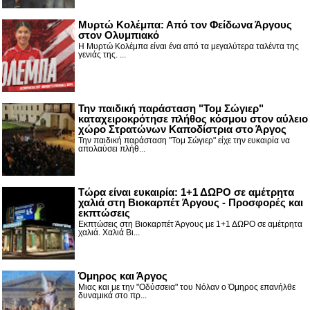
Μυρτώ Κολέμπα: Από τον Φείδωνα Άργους
στον Ολυμπιακό
Η Μυρτώ Κολέμπα είναι ένα από τα μεγαλύτερα ταλέντα της
γενιάς της. ...
Την παιδική παράσταση "Τομ Σώγιερ"
καταχειροκρότησε πλήθος κόσμου στον αύλειο
χώρο Στρατώνων Καποδίστρια στο Άργος
Την παιδική παράσταση "Τομ Σώγιερ" είχε την ευκαιρία να
απολαύσει πλήθ...
Τώρα είναι ευκαιρία: 1+1 ΔΩΡΟ σε αμέτρητα
χαλιά στη Βιοκαρπέτ Άργους - Προσφορές και
εκπτώσεις
Εκπτώσεις στη Βιοκαρπέτ Άργους με 1+1 ΔΩΡΟ σε αμέτρητα
χαλιά. Χαλιά Βι...
Όμηρος και Άργος
Μιας και με την "Οδύσσεια" του Νόλαν ο Όμηρος επανήλθε
δυναμικά στο πρ...