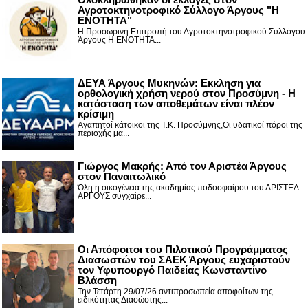
Αγροτοκτηνοτροφικό Σύλλογο Άργους "Η
ΕΝΟΤΗΤΑ"
Η Προσωρινή Επιτροπή του Αγροτοκτηνοτροφικού Συλλόγου
Άργους Η ΕΝΟΤΗΤΑ...
ΔΕΥΑ Άργους Μυκηνών: Εκκληση για
ορθολογική χρήση νερού στον Προσύμνη - Η
κατάσταση των αποθεμάτων είναι πλέον
κρίσιμη
Αγαπητοί κάτοικοι της Τ.Κ. Προσύμνης,Οι υδατικοί πόροι της
περιοχής μα...
Γιώργος Μακρής: Από τον Αριστέα Άργους
στον Παναιτωλικό
Όλη η οικογένεια της ακαδημίας ποδοσφαίρου του ΑΡΙΣΤΕΑ
ΑΡΓΟΥΣ συγχαίρε...
Οι Απόφοιτοι του Πιλοτικού Προγράμματος
Διασωστών του ΣΑΕΚ Άργους ευχαριστούν
τον Υφυπουργό Παιδείας Κωνσταντίνο
Βλάσση
Την Τετάρτη 29/07/26 αντιπροσωπεία αποφοίτων της
ειδικότητας Διασώστης...