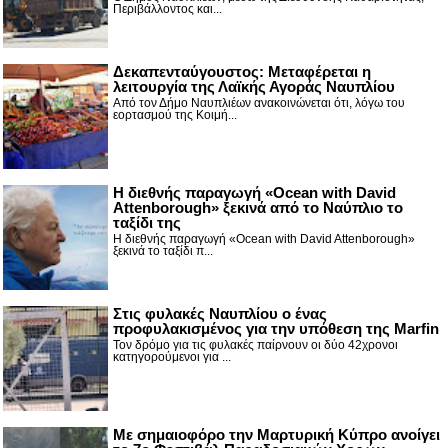
Περιβάλλοντος και...
Δεκαπενταύγουστος: Μεταφέρεται η
λειτουργία της Λαϊκής Αγοράς Ναυπλίου
Από τον Δήμο Ναυπλιέων ανακοινώνεται ότι, λόγω του
εορτασμού της Κοιμή...
Η διεθνής παραγωγή «Ocean with David
Attenborough» ξεκινά από το Ναύπλιο το
ταξίδι της
Η διεθνής παραγωγή «Ocean with David Attenborough»
ξεκινά το ταξίδι π...
Στις φυλακές Ναυπλίου ο ένας
προφυλακισμένος για την υπόθεση της Marfin
Τον δρόμο για τις φυλακές παίρνουν οι δύο 42χρονοι
κατηγορούμενοι για ...
Με σημαιοφόρο την Μαρτυρική Κύπρο ανοίγει