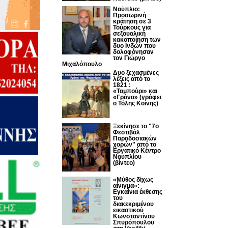
Ναύπλιο:
Προσωρινή
κράτηση σε 3
Τούρκους για
σεξουαλική
κακοποίηση των
δυο Ινδών που
δολοφόνησαν
τον Γιώργο
Μιχαλόπουλο
Δυο ξεχασμένες
λέξεις από το
1821 :
«Ταμπούρι» και
«Γράνα» (γράφει
ο Τόλης Κοΐνης)
Ξεκίνησε το "7ο
Φεστιβάλ
Παραδοσιακών
χορών" από το
Εργατικό Κέντρο
Ναυπλίου
(βίντεο)
«Μύθος δίχως
αίνιγμα»:
Εγκαίνια έκθεσης
του
διακεκριμένου
εικαστικού
Κωνσταντίνου
Σπυρόπουλου