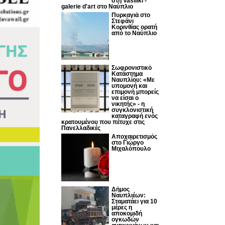
στη Vasiliki -
galerie d'art στο Ναύπλιο
Πυρκαγιά στο
Στεφάνι
Κορινθίας ορατή
από το Ναύπλιο
Σωφρονιστικό
Κατάστημα
Ναυπλίου: «Με
υπομονή και
επιμονή μπορείς
να είσαι ο
νικητής» - η
συγκλονιστική
καταγραφή ενός
κρατουμένου που πέτυχε στις
Πανελλαδικές
Αποχαιρετισμός
στο Γιώργο
Μιχαλόπουλο
Δήμος
Ναυπλιέων:
Σταματάει για 10
μέρες η
αποκομιδή
ογκωδών