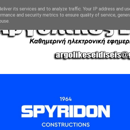
liver its services and to analyze traffic. Your IP address and u
rmance and security metrics to ensure quality of service, gene
buse.