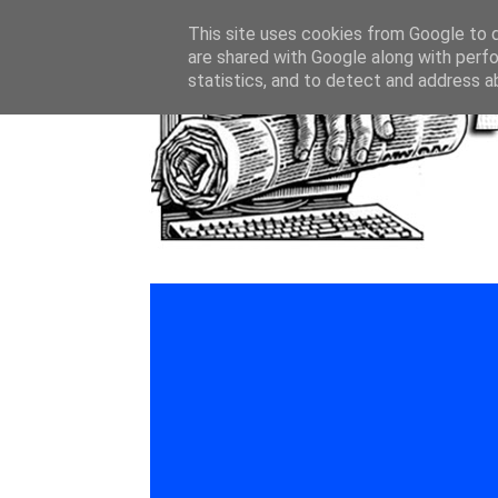
This site uses cookies from Google to de
are shared with Google along with perfo
statistics, and to detect and address a