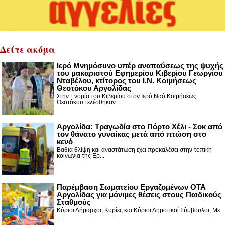
Δείτε ακόμα
Ιερό Μνημόσυνο υπέρ αναπαύσεως της ψυχής
του μακαριστού Εφημερίου Κιβερίου Γεωργίου
Νταβέλου, κτίτορος του Ι.Ν. Κοιμήσεως
Θεοτόκου Αργολίδας
Στην Ενορία του Κιβερίου στον Ιερό Ναό Κοιμήσεως
Θεοτόκου τελέσθηκαν ...
Αργολίδα: Τραγωδία στο Πόρτο Χέλι - Σοκ από
τον θάνατο γυναίκας μετά από πτώση στο
κενό
Βαθιά θλίψη και αναστάτωση έχει προκαλέσει στην τοπική
κοινωνία της Ερ...
Παρέμβαση Σωματείου Εργαζομένων ΟΤΑ
Αργολίδας για μόνιμες θέσεις στους Παιδικούς
Σταθμούς
Κύριοι Δήμαρχοι, Κυρίες και Κύριοι Δημοτικοί Σύμβουλοι, Με
...