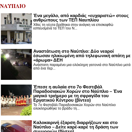
ΝΑΥΠΛΙΟ
Ένα μεγάλο, από καρδιάς «ευχαριστώ» στους
ανθρώπους των ΤΕΠ Ναυπλίου
Χθες τη νύχτα βρέθηκα στην ανάγκη να επισκεφθώ
εσπευσμένα τα ΤΕΠ του Ν...
Αναστάτωση στο Ναύπλιο: Δύο νεαροί
έσωσαν ηλικιωμένη από τηλεφωνική απάτη με
«άρωμα» ΔΕΗ
Ανάστατη παραμένει μια ολόκληρη γειτονιά στο Ναύπλιο μετά
από ένα περ...
Έπεσε η αυλαία στο 7ο Φεστιβάλ
Παραδοσιακών Χορών στο Ναύπλιο – Ένα
μαγικό τριήμερο με τη σφραγίδα του
Εργατικού Κέντρου (βίντεο)
Το 7ο Φεστιβάλ Παραδοσιακών Χορών στο Ναύπλιο
ολοκληρώθηκε το βράδυ τη...
Καλοκαιρινή έξαρση διαρρήξεων και στο
Ναύπλιο – Δείτε καρέ-καρέ τη δράση των
συμμοριών (βίντεο)