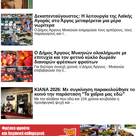
Δεκαπενταύγουστος: H λειτουργία της Λαϊκής
Αγοράς στο Άργος μεταφέρεται μια μέρα
νωρίτερα
Ο Δήμος Άργους Μυκηνών ενημερώνει τους εμπόρους, τους
παραγωγούς και τ...
Ο Δήμος Άργους Μυκηνών ολοκλήρωσε με
επιτυχία και τον φετινό κύκλο δωρεάν
διανομών φρέσκων φρούτων
Για δεύτερη συνεχή χρονιά, ο Δήμος Άργους - Μυκηνών
επιβεβαιώνει την έ...
ΚΙΑΝΑ 2026: Με συγκίνηση παρακολούθησε το
κοινό την παράσταση "Τα χαΐρια μας εδώ"
Με την αλήθεια που εδώ και 104 χρόνια κουβαλάει η
προσφυγική ψυχή και ...