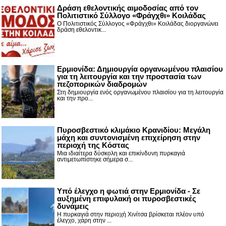
Δράση εθελοντικής αιμοδοσίας από τον
Πολιτιστικό Σύλλογο «Φράγχθι» Κοιλάδας
Ο Πολιτιστικός Σύλλογος «Φράγχθι» Κοιλάδας διοργανώνει
δράση εθελοντικ...
Ερμιονίδα: Δημιουργία οργανωμένου πλαισίου
για τη λειτουργία και την προστασία των
πεζοπορικών διαδρομών
Στη δημιουργία ενός οργανωμένου πλαισίου για τη λειτουργία
και την προ...
Πυροσβεστικό κλιμάκιο Κρανιδίου: Μεγάλη
μάχη και συντονισμένη επιχείρηση στην
περιοχή της Κόστας
Μια ιδιαίτερα δύσκολη και επικίνδυνη πυρκαγιά
αντιμετωπίστηκε σήμερα σ...
Υπό έλεγχο η φωτιά στην Ερμιονίδα - Σε
αυξημένη επιφυλακή οι πυροσβεστικές
δυνάμεις
Η πυρκαγιά στην περιοχή Χινίτσα βρίσκεται πλέον υπό
έλεγχο, χάρη στην ...