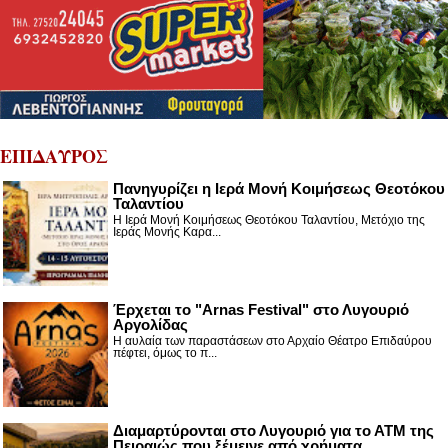
ΕΠΙΔΑΥΡΟΣ
Πανηγυρίζει η Ιερά Μονή Κοιμήσεως Θεοτόκου
Ταλαντίου
Η Ιερά Μονή Κοιμήσεως Θεοτόκου Ταλαντίου, Μετόχιο της
Ιεράς Μονής Καρα...
Έρχεται το "Arnas Festival" στο Λυγουριό
Αργολίδας
Η αυλαία των παραστάσεων στο Αρχαίο Θέατρο Επιδαύρου
πέφτει, όμως το π...
Διαμαρτύρονται στο Λυγουριό για το ΑΤΜ της
Πειραιώς που ξέμεινε από χρήματα