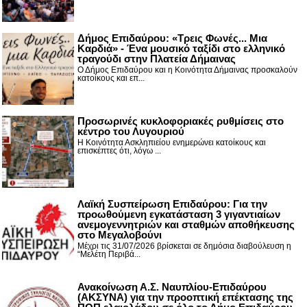
Δήμος Επιδαύρου: «Τρεις Φωνές... Μια
Καρδιά» - Ένα μουσικό ταξίδι στο ελληνικό
τραγούδι στην Πλατεία Δήμαινας
Ο Δήμος Επιδαύρου και η Κοινότητα Δήμαινας προσκαλούν
κατοίκους και επ...
Προσωρινές κυκλοφοριακές ρυθμίσεις στο
κέντρο του Λυγουριού
Η Κοινότητα Ασκληπιείου ενημερώνει κατοίκους και
επισκέπτες ότι, λόγω ...
Λαϊκή Συσπείρωση Επιδαύρου: Για την
προωθούμενη εγκατάσταση 3 γιγαντιαίων
ανεμογεννητριών και σταθμών αποθήκευσης
στο Μεγαλοβούνι
Μέχρι τις 31/07/2026 βρίσκεται σε δημόσια διαβούλευση η
“Μελέτη Περιβά...
Ανακοίνωση Α.Σ. Ναυπλίου-Επιδαύρου
(ΑΚΣΥΝΑ) για την προοπτική επέκτασης της