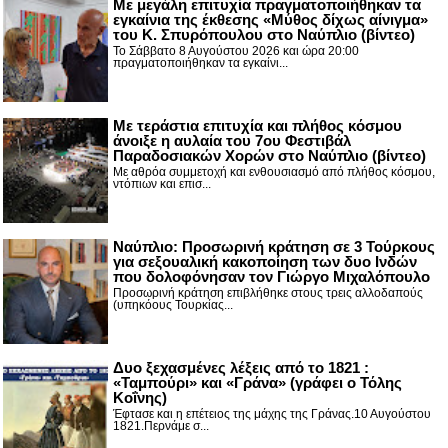
Με μεγάλη επιτυχία πραγματοποιήθηκαν τα
εγκαίνια της έκθεσης «Μύθος δίχως αίνιγμα»
του Κ. Σπυρόπουλου στο Ναύπλιο (βίντεο)
Το Σάββατο 8 Αυγούστου 2026 και ώρα 20:00
πραγματοποιήθηκαν τα εγκαίνι...
Με τεράστια επιτυχία και πλήθος κόσμου
άνοιξε η αυλαία του 7ου Φεστιβάλ
Παραδοσιακών Χορών στο Ναύπλιο (βίντεο)
Με αθρόα συμμετοχή και ενθουσιασμό από πλήθος κόσμου,
ντόπιων και επισ...
Ναύπλιο: Προσωρινή κράτηση σε 3 Τούρκους
για σεξουαλική κακοποίηση των δυο Ινδών
που δολοφόνησαν τον Γιώργο Μιχαλόπουλο
Προσωρινή κράτηση επιβλήθηκε στους τρεις αλλοδαπούς
(υπηκόους Τουρκίας...
Δυο ξεχασμένες λέξεις από το 1821 :
«Ταμπούρι» και «Γράνα» (γράφει ο Τόλης
Κοΐνης)
Έφτασε και η επέτειος της μάχης της Γράνας.10 Αυγούστου
1821.Περνάμε σ...