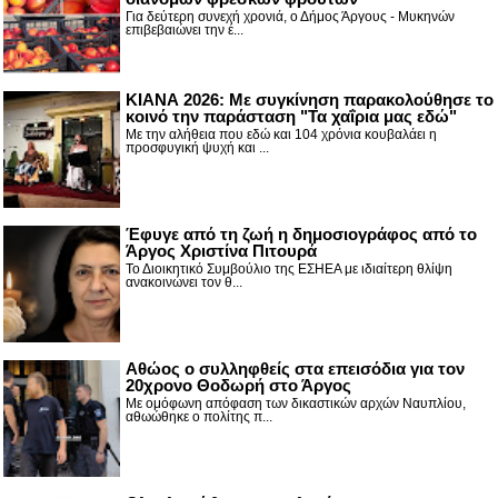
Για δεύτερη συνεχή χρονιά, ο Δήμος Άργους - Μυκηνών
επιβεβαιώνει την έ...
ΚΙΑΝΑ 2026: Με συγκίνηση παρακολούθησε το
κοινό την παράσταση "Τα χαΐρια μας εδώ"
Με την αλήθεια που εδώ και 104 χρόνια κουβαλάει η
προσφυγική ψυχή και ...
Έφυγε από τη ζωή η δημοσιογράφος από το
Άργος Χριστίνα Πιτουρά
Το Διοικητικό Συμβούλιο της ΕΣΗΕΑ με ιδιαίτερη θλίψη
ανακοινώνει τον θ...
Αθώος ο συλληφθείς στα επεισόδια για τον
20χρονο Θοδωρή στο Άργος
Με ομόφωνη απόφαση των δικαστικών αρχών Ναυπλίου,
αθωώθηκε ο πολίτης π...