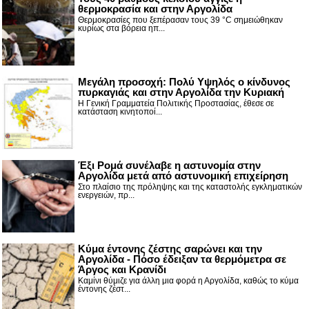
θερμοκρασία και στην Αργολίδα
Θερμοκρασίες που ξεπέρασαν τους 39 °C σημειώθηκαν
κυρίως στα βόρεια ηπ...
Μεγάλη προσοχή: Πολύ Υψηλός ο κίνδυνος
πυρκαγιάς και στην Αργολίδα την Κυριακή
Η Γενική Γραμματεία Πολιτικής Προστασίας, έθεσε σε
κατάσταση κινητοποί...
Έξι Ρομά συνέλαβε η αστυνομία στην
Αργολίδα μετά από αστυνομική επιχείρηση
Στο πλαίσιο της πρόληψης και της καταστολής εγκληματικών
ενεργειών, πρ...
Κύμα έντονης ζέστης σαρώνει και την
Αργολίδα - Πόσο έδειξαν τα θερμόμετρα σε
Άργος και Κρανίδι
Καμίνι θύμιζε για άλλη μια φορά η Αργολίδα, καθώς το κύμα
έντονης ζέστ...