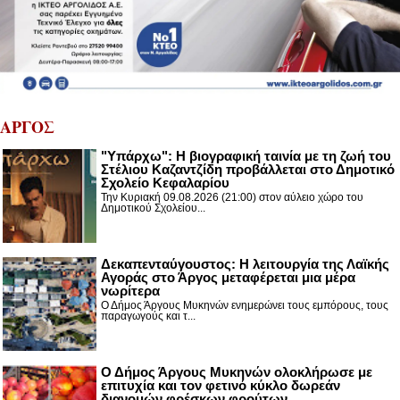
ΑΡΓΟΣ
"Υπάρχω": Η βιογραφική ταινία με τη ζωή του
Στέλιου Καζαντζίδη προβάλλεται στο Δημοτικό
Σχολείο Κεφαλαρίου
Την Κυριακή 09.08.2026 (21:00) στον αύλειο χώρο του
Δημοτικού Σχολείου...
Δεκαπενταύγουστος: H λειτουργία της Λαϊκής
Αγοράς στο Άργος μεταφέρεται μια μέρα
νωρίτερα
Ο Δήμος Άργους Μυκηνών ενημερώνει τους εμπόρους, τους
παραγωγούς και τ...
Ο Δήμος Άργους Μυκηνών ολοκλήρωσε με
επιτυχία και τον φετινό κύκλο δωρεάν
διανομών φρέσκων φρούτων