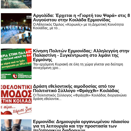
Αργολίδα: Έρχεται η «Γιορτή του Ψαρά» στις 8
Αυγούστου στην Κοιλάδα Ερμιονίδας
Ο Αθλητικός Όμιλος «Κορωνίς» με τη Δημοτική Κοινότητα
Κοιλάδας, με το...
Κίνηση Πολιτών Ερμιονίδας: Αλληλεγγύη στην
Παλαιστίνη - Συγκέντρωση στο λιμάνι της
Ερμιόνης
Την ερχόμενη Κυριακή σε όλη τη χώρα γίνεται για δεύτερη
συνεχόμενη χρο...
Δράση εθελοντικής αιμοδοσίας από τον
Πολιτιστικό Σύλλογο «Φράγχθι» Κοιλάδας
Ο Πολιτιστικός Σύλλογος «Φράγχθι» Κοιλάδας διοργανώνει
δράση εθελοντικ...
Ερμιονίδα: Δημιουργία οργανωμένου πλαισίου
για τη λειτουργία και την προστασία των
πεζοπορικών διαδρομών