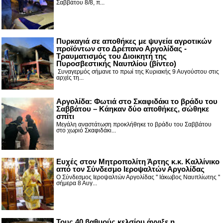
Σαββάτου 8/8, π...
Πυρκαγιά σε αποθήκες με ψυγεία αγροτικών
προϊόντων στο Δρέπανο Αργολίδας -
Τραυματισμός του Διοικητή της
Πυροσβεστικής Ναυπλίου (βίντεο)
Συναγερμός σήμανε το πρωί της Κυριακής 9 Αυγούστου στις
αρχές τη...
Αργολίδα: Φωτιά στο Σκαφιδάκι το βράδυ του
Σαββάτου – Κάηκαν δύο αποθήκες, σώθηκε
σπίτι
Μεγάλη αναστάτωση προκλήθηκε το βράδυ του Σαββάτου
στο χωριό Σκαφιδάκι...
Ευχές στον Μητροπολίτη Άρτης κ.κ. Καλλίνικο
από τον Σύνδεσμο Ιεροψαλτών Αργολίδας
Ο Σύνδεσμος Ιεροψαλτών Αργολίδας '' Ιάκωβος Ναυπλίωτης ''
σήμερα 8 Αυγ...
Τους 40 βαθμούς κελσίου άγγιξε η