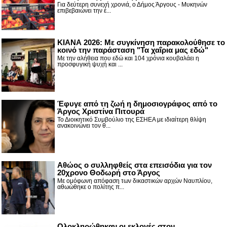
Για δεύτερη συνεχή χρονιά, ο Δήμος Άργους - Μυκηνών
επιβεβαιώνει την έ...
ΚΙΑΝΑ 2026: Με συγκίνηση παρακολούθησε το
κοινό την παράσταση "Τα χαΐρια μας εδώ"
Με την αλήθεια που εδώ και 104 χρόνια κουβαλάει η
προσφυγική ψυχή και ...
Έφυγε από τη ζωή η δημοσιογράφος από το
Άργος Χριστίνα Πιτουρά
Το Διοικητικό Συμβούλιο της ΕΣΗΕΑ με ιδιαίτερη θλίψη
ανακοινώνει τον θ...
Αθώος ο συλληφθείς στα επεισόδια για τον
20χρονο Θοδωρή στο Άργος
Με ομόφωνη απόφαση των δικαστικών αρχών Ναυπλίου,
αθωώθηκε ο πολίτης π...
Ολοκληρώθηκαν οι εκλογές στον