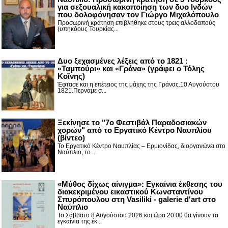
για σεξουαλική κακοποίηση των δυο Ινδών
που δολοφόνησαν τον Γιώργο Μιχαλόπουλο
Προσωρινή κράτηση επιβλήθηκε στους τρεις αλλοδαπούς
(υπηκόους Τουρκίας...
Δυο ξεχασμένες λέξεις από το 1821 :
«Ταμπούρι» και «Γράνα» (γράφει ο Τόλης
Κοΐνης)
Έφτασε και η επέτειος της μάχης της Γράνας.10 Αυγούστου
1821.Περνάμε σ...
Ξεκίνησε το "7ο Φεστιβάλ Παραδοσιακών
χορών" από το Εργατικό Κέντρο Ναυπλίου
(βίντεο)
Το Εργατικό Κέντρο Ναυπλίας – Ερμιονίδας, διοργανώνει στο
Ναύπλιο, το ...
«Μύθος δίχως αίνιγμα»: Εγκαίνια έκθεσης του
διακεκριμένου εικαστικού Κωνσταντίνου
Σπυρόπουλου στη Vasiliki - galerie d'art στο
Ναύπλιο
Το Σάββατο 8 Αυγούστου 2026 και ώρα 20:00 θα γίνουν τα
εγκαίνια της έκ...