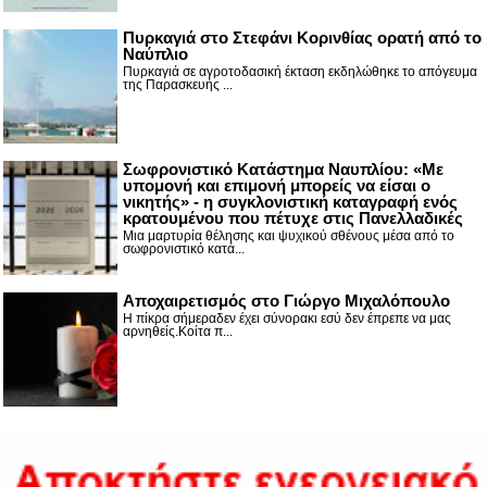
Πυρκαγιά στο Στεφάνι Κορινθίας ορατή από το
Ναύπλιο
Πυρκαγιά σε αγροτοδασική έκταση εκδηλώθηκε το απόγευμα
της Παρασκευής ...
Σωφρονιστικό Κατάστημα Ναυπλίου: «Με
υπομονή και επιμονή μπορείς να είσαι ο
νικητής» - η συγκλονιστική καταγραφή ενός
κρατουμένου που πέτυχε στις Πανελλαδικές
Μια μαρτυρία θέλησης και ψυχικού σθένους μέσα από το
σωφρονιστικό κατά...
Αποχαιρετισμός στο Γιώργο Μιχαλόπουλο
Η πίκρα σήμεραδεν έχει σύνορακι εσύ δεν έπρεπε να μας
αρνηθείς.Κοίτα π...