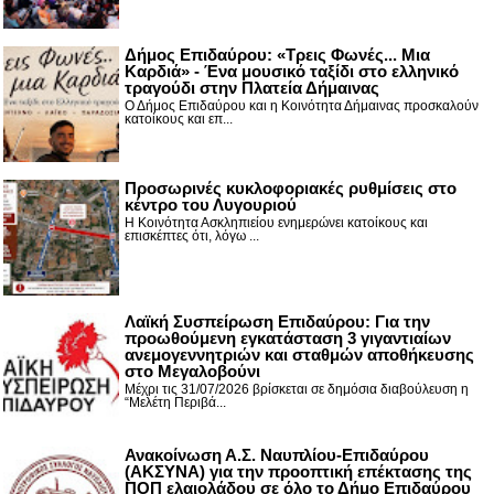
Δήμος Επιδαύρου: «Τρεις Φωνές... Μια
Καρδιά» - Ένα μουσικό ταξίδι στο ελληνικό
τραγούδι στην Πλατεία Δήμαινας
Ο Δήμος Επιδαύρου και η Κοινότητα Δήμαινας προσκαλούν
κατοίκους και επ...
Προσωρινές κυκλοφοριακές ρυθμίσεις στο
κέντρο του Λυγουριού
Η Κοινότητα Ασκληπιείου ενημερώνει κατοίκους και
επισκέπτες ότι, λόγω ...
Λαϊκή Συσπείρωση Επιδαύρου: Για την
προωθούμενη εγκατάσταση 3 γιγαντιαίων
ανεμογεννητριών και σταθμών αποθήκευσης
στο Μεγαλοβούνι
Μέχρι τις 31/07/2026 βρίσκεται σε δημόσια διαβούλευση η
“Μελέτη Περιβά...
Ανακοίνωση Α.Σ. Ναυπλίου-Επιδαύρου
(ΑΚΣΥΝΑ) για την προοπτική επέκτασης της
ΠΟΠ ελαιολάδου σε όλο το Δήμο Επιδαύρου