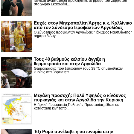
Μεγάλη αναστάτωση προκλήθηκε το βράδυ του Σαββάτου
στο χωριό Σκαφιδάκι...
Ευχές στον Μητροπολίτη Άρτης κ.κ. Καλλίνικο
από τον Σύνδεσμο Ιεροψαλτών Αργολίδας
Ο Σύνδεσμος Ιεροψαλτών Αργολίδας '' Ιάκωβος Ναυπλίωτης ''
σήμερα 8 Αυγ...
Τους 40 βαθμούς κελσίου άγγιξε η
θερμοκρασία και στην Αργολίδα
Θερμοκρασίες που ξεπέρασαν τους 39 °C σημειώθηκαν
κυρίως στα βόρεια ηπ...
Μεγάλη προσοχή: Πολύ Υψηλός ο κίνδυνος
πυρκαγιάς και στην Αργολίδα την Κυριακή
Η Γενική Γραμματεία Πολιτικής Προστασίας, έθεσε σε
κατάσταση κινητοποί...
Έξι Ρομά συνέλαβε η αστυνομία στην