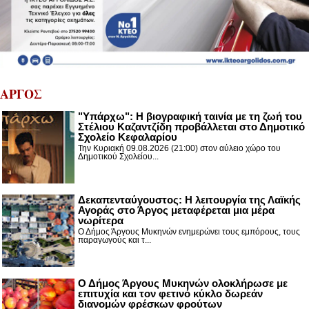
ΑΡΓΟΣ
"Υπάρχω": Η βιογραφική ταινία με τη ζωή του
Στέλιου Καζαντζίδη προβάλλεται στο Δημοτικό
Σχολείο Κεφαλαρίου
Την Κυριακή 09.08.2026 (21:00) στον αύλειο χώρο του
Δημοτικού Σχολείου...
Δεκαπενταύγουστος: H λειτουργία της Λαϊκής
Αγοράς στο Άργος μεταφέρεται μια μέρα
νωρίτερα
Ο Δήμος Άργους Μυκηνών ενημερώνει τους εμπόρους, τους
παραγωγούς και τ...
Ο Δήμος Άργους Μυκηνών ολοκλήρωσε με
επιτυχία και τον φετινό κύκλο δωρεάν
διανομών φρέσκων φρούτων