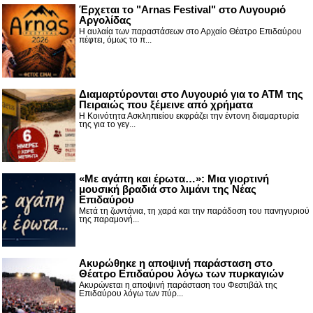
Έρχεται το "Arnas Festival" στο Λυγουριό
Αργολίδας
Η αυλαία των παραστάσεων στο Αρχαίο Θέατρο Επιδαύρου
πέφτει, όμως το π...
Διαμαρτύρονται στο Λυγουριό για το ΑΤΜ της
Πειραιώς που ξέμεινε από χρήματα
Η Κοινότητα Ασκληπιείου εκφράζει την έντονη διαμαρτυρία
της για το γεγ...
«Με αγάπη και έρωτα…»: Μια γιορτινή
μουσική βραδιά στο λιμάνι της Νέας
Επιδαύρου
Μετά τη ζωντάνια, τη χαρά και την παράδοση του πανηγυριού
της παραμονή...
Ακυρώθηκε η αποψινή παράσταση στο
Θέατρο Επιδαύρου λόγω των πυρκαγιών
Ακυρώνεται η αποψινή παράσταση του Φεστιβάλ της
Επιδαύρου λόγω των πύρ...