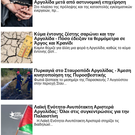
Αργολίδα μετά από αστυνομική επιχείρηση
Στο πλαίσιο της πρόληψης και της καταστολής εγκληματικών
ενεργειών, πρ...
Κύμα έντονης ζέστης σαρώνει και την
Αργολίδα - Πόσο έδειξαν τα θερμόμετρα σε
Άργος και Κρανίδι
Καμίνι θύμιζε για άλλη μια φορά η Αργολίδα, καθώς το κύμα
έντονης ζέστ...
Πυρκαγιά στο Σταυροπόδι Αργολίδας - Άμεση
κινητοποίηση της Πυροσβεστικής
Φωτιά ξέσπασε το μεσημέρι της Παρασκευής 7 Αυγούστου
στην περιοχή Σταυ...
Λαϊκή Ενότητα-Ανυπότακτη Αριστερά
Αργολίδας: Όλοι στις συγκεντρώσεις για την
Παλαιστίνη
Η Λαϊκή Ενότητα-Ανυπότακτη Αριστερά στηρίζει τις
διαδηλώσ...