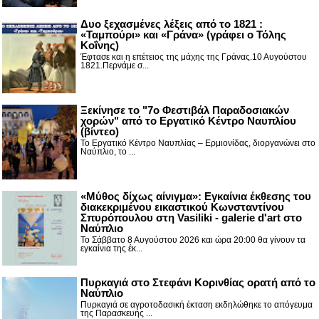
Δυο ξεχασμένες λέξεις από το 1821 :
«Ταμπούρι» και «Γράνα» (γράφει ο Τόλης
Κοΐνης)
Έφτασε και η επέτειος της μάχης της Γράνας.10 Αυγούστου
1821.Περνάμε σ...
Ξεκίνησε το "7ο Φεστιβάλ Παραδοσιακών
χορών" από το Εργατικό Κέντρο Ναυπλίου
(βίντεο)
Το Εργατικό Κέντρο Ναυπλίας – Ερμιονίδας, διοργανώνει στο
Ναύπλιο, το ...
«Μύθος δίχως αίνιγμα»: Εγκαίνια έκθεσης του
διακεκριμένου εικαστικού Κωνσταντίνου
Σπυρόπουλου στη Vasiliki - galerie d'art στο
Ναύπλιο
Το Σάββατο 8 Αυγούστου 2026 και ώρα 20:00 θα γίνουν τα
εγκαίνια της έκ...
Πυρκαγιά στο Στεφάνι Κορινθίας ορατή από το
Ναύπλιο
Πυρκαγιά σε αγροτοδασική έκταση εκδηλώθηκε το απόγευμα
της Παρασκευής ...