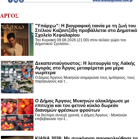
ΑΡΓΟΣ
"Υπάρχω": Η βιογραφική ταινία με τη ζωή του
Στέλιου Καζαντζίδη προβάλλεται στο Δημοτικό
Σχολείο Κεφαλαρίου
Την Κυριακή 09.08.2026 (21:00) στον αύλειο χώρο του
Δημοτικού Σχολείου...
Δεκαπενταύγουστος: H λειτουργία της Λαϊκής
Αγοράς στο Άργος μεταφέρεται μια μέρα
νωρίτερα
Ο Δήμος Άργους Μυκηνών ενημερώνει τους εμπόρους, τους
παραγωγούς και τ...
Ο Δήμος Άργους Μυκηνών ολοκλήρωσε με
επιτυχία και τον φετινό κύκλο δωρεάν
διανομών φρέσκων φρούτων
Για δεύτερη συνεχή χρονιά, ο Δήμος Άργους - Μυκηνών
επιβεβαιώνει την έ...
ΚΙΑΝΑ 2026: Με συγκίνηση παρακολούθησε το