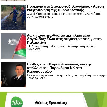
Πυρκαγιά στο Σταυροπόδι Αργολίδας - Άμεση
κινητοποίηση της Πυροσβεστικής
Φωτιά ξέσπασε το μεσημέρι της Παρασκευής 7 Αυγούστου
στην περιοχή Σταυ...
Λαϊκή Ενότητα-Ανυπότακτη Αριστερά
Αργολίδας: Όλοι στις συγκεντρώσεις για την
Παλαιστίνη
Η Λαϊκή Ενότητα-Ανυπότακτη Αριστερά στηρίζει τις
διαδηλώσ...
Πένθος στην Καρυά Αργολίδας για την
απώλεια του Πυρονόμου Κώστα
Καραμούντζου
Έφυγε πρόωρα από τη ζωή ο φίλος, συμπατριώτης και ενεργό
μέλος του συλ...