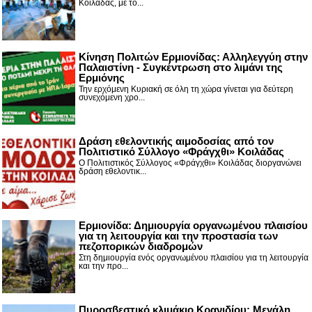
Κοιλάδας, με το...
Κίνηση Πολιτών Ερμιονίδας: Αλληλεγγύη στην
Παλαιστίνη - Συγκέντρωση στο λιμάνι της
Ερμιόνης
Την ερχόμενη Κυριακή σε όλη τη χώρα γίνεται για δεύτερη
συνεχόμενη χρο...
Δράση εθελοντικής αιμοδοσίας από τον
Πολιτιστικό Σύλλογο «Φράγχθι» Κοιλάδας
Ο Πολιτιστικός Σύλλογος «Φράγχθι» Κοιλάδας διοργανώνει
δράση εθελοντικ...
Ερμιονίδα: Δημιουργία οργανωμένου πλαισίου
για τη λειτουργία και την προστασία των
πεζοπορικών διαδρομών
Στη δημιουργία ενός οργανωμένου πλαισίου για τη λειτουργία
και την προ...
Πυροσβεστικό κλιμάκιο Κρανιδίου: Μεγάλη