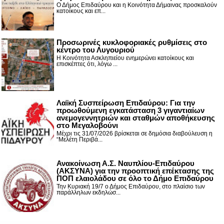
Ο Δήμος Επιδαύρου και η Κοινότητα Δήμαινας προσκαλούν
κατοίκους και επ...
Προσωρινές κυκλοφοριακές ρυθμίσεις στο
κέντρο του Λυγουριού
Η Κοινότητα Ασκληπιείου ενημερώνει κατοίκους και
επισκέπτες ότι, λόγω ...
Λαϊκή Συσπείρωση Επιδαύρου: Για την
προωθούμενη εγκατάσταση 3 γιγαντιαίων
ανεμογεννητριών και σταθμών αποθήκευσης
στο Μεγαλοβούνι
Μέχρι τις 31/07/2026 βρίσκεται σε δημόσια διαβούλευση η
“Μελέτη Περιβά...
Ανακοίνωση Α.Σ. Ναυπλίου-Επιδαύρου
(ΑΚΣΥΝΑ) για την προοπτική επέκτασης της
ΠΟΠ ελαιολάδου σε όλο το Δήμο Επιδαύρου
Την Κυριακή 19/7 ο Δήμος Επιδαύρου, στο πλαίσιο των
παράλληλων εκδηλώσ...