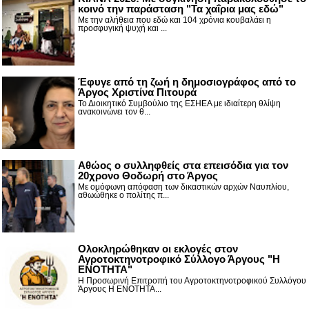
κοινό την παράσταση "Τα χαΐρια μας εδώ"
Με την αλήθεια που εδώ και 104 χρόνια κουβαλάει η
προσφυγική ψυχή και ...
Έφυγε από τη ζωή η δημοσιογράφος από το
Άργος Χριστίνα Πιτουρά
Το Διοικητικό Συμβούλιο της ΕΣΗΕΑ με ιδιαίτερη θλίψη
ανακοινώνει τον θ...
Αθώος ο συλληφθείς στα επεισόδια για τον
20χρονο Θοδωρή στο Άργος
Με ομόφωνη απόφαση των δικαστικών αρχών Ναυπλίου,
αθωώθηκε ο πολίτης π...
Ολοκληρώθηκαν οι εκλογές στον
Αγροτοκτηνοτροφικό Σύλλογο Άργους "Η
ΕΝΟΤΗΤΑ"
Η Προσωρινή Επιτροπή του Αγροτοκτηνοτροφικού Συλλόγου
Άργους Η ΕΝΟΤΗΤΑ...