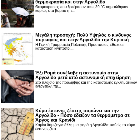
θερμοκρασία και στην Αργολίδα
Θερμοκρασίες που ξεπέρασαν τους 39 °C σημειώθηκαν
κυρίως στα βόρεια ηπ...
Μεγάλη προσοχή: Πολύ Υψηλός ο κίνδυνος
πυρκαγιάς και στην Αργολίδα την Κυριακή
Η Γενική Γραμματεία Πολιτικής Προστασίας, έθεσε σε
κατάσταση κινητοποί...
Έξι Ρομά συνέλαβε η αστυνομία στην
Αργολίδα μετά από αστυνομική επιχείρηση
Στο πλαίσιο της πρόληψης και της καταστολής εγκληματικών
ενεργειών, πρ...
Κύμα έντονης ζέστης σαρώνει και την
Αργολίδα - Πόσο έδειξαν τα θερμόμετρα σε
Άργος και Κρανίδι
Καμίνι θύμιζε για άλλη μια φορά η Αργολίδα, καθώς το κύμα
έντονης ζέστ...