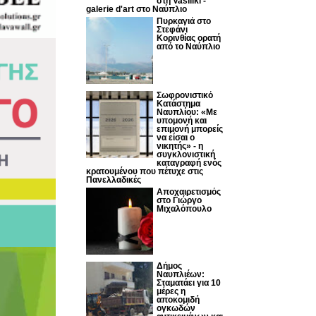
στη Vasiliki -
galerie d'art στο Ναύπλιο
Πυρκαγιά στο
Στεφάνι
Κορινθίας ορατή
από το Ναύπλιο
Σωφρονιστικό
Κατάστημα
Ναυπλίου: «Με
υπομονή και
επιμονή μπορείς
να είσαι ο
νικητής» - η
συγκλονιστική
καταγραφή ενός
κρατουμένου που πέτυχε στις
Πανελλαδικές
Αποχαιρετισμός
στο Γιώργο
Μιχαλόπουλο
Δήμος
Ναυπλιέων:
Σταματάει για 10
μέρες η
αποκομιδή
ογκωδών