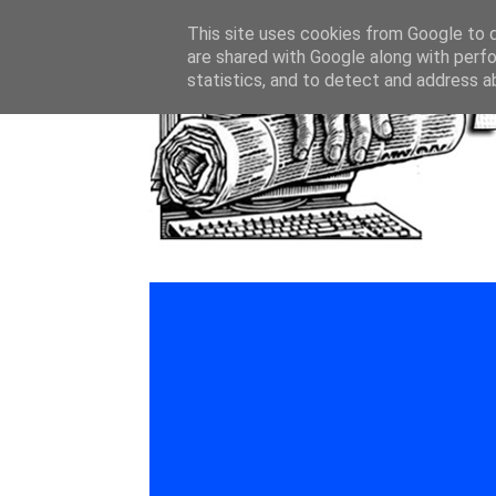
This site uses cookies from Google to de
are shared with Google along with perfo
statistics, and to detect and address a