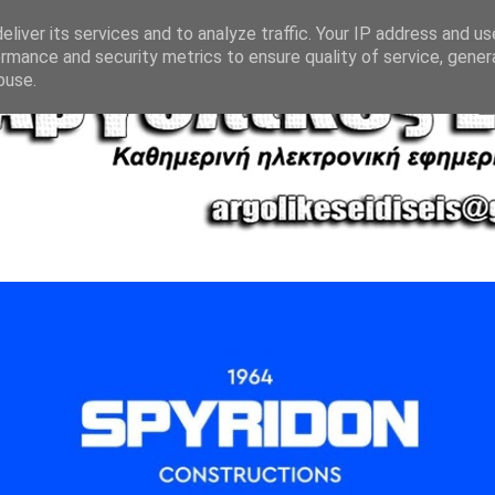
liver its services and to analyze traffic. Your IP address and u
rmance and security metrics to ensure quality of service, gene
buse.