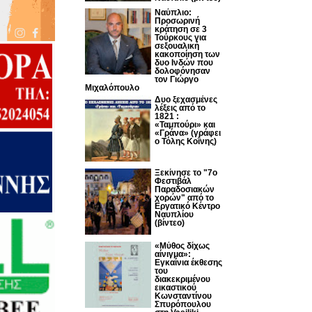
Ναύπλιο:
Προσωρινή
κράτηση σε 3
Τούρκους για
σεξουαλική
κακοποίηση των
δυο Ινδών που
δολοφόνησαν
τον Γιώργο
Μιχαλόπουλο
Δυο ξεχασμένες
λέξεις από το
1821 :
«Ταμπούρι» και
«Γράνα» (γράφει
ο Τόλης Κοΐνης)
Ξεκίνησε το "7ο
Φεστιβάλ
Παραδοσιακών
χορών" από το
Εργατικό Κέντρο
Ναυπλίου
(βίντεο)
«Μύθος δίχως
αίνιγμα»:
Εγκαίνια έκθεσης
του
διακεκριμένου
εικαστικού
Κωνσταντίνου
Σπυρόπουλου