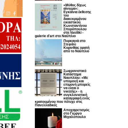
«Μύθος δίχως
αίνιγμα»:
Εγκαίνια έκθεσης
του
διακεκριμένου
εικαστικού
Κωνσταντίνου
Σπυρόπουλου
στη Vasiliki -
galerie d'art στο Ναύπλιο
Πυρκαγιά στο
Στεφάνι
Κορινθίας ορατή
από το Ναύπλιο
Σωφρονιστικό
Κατάστημα
Ναυπλίου: «Με
υπομονή και
επιμονή μπορείς
να είσαι ο
νικητής» - η
συγκλονιστική
καταγραφή ενός
κρατουμένου που πέτυχε στις
Πανελλαδικές
Αποχαιρετισμός
στο Γιώργο
Μιχαλόπουλο