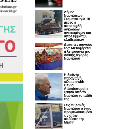
Δήμος
Ναυπλιέων:
Σταματάει για 10
μέρες η
αποκομιδή
ογκωδών
αντικειμένων και
υπολειμμάτων
κλαδεμάτων
Δεκαπενταύγουσ
τος: Μεταφέρεται
η λειτουργία της
Λαϊκής Αγοράς
Ναυπλίου
Η διεθνής
παραγωγή
«Ocean with
David
Attenborough»
ξεκινά από το
Ναύπλιο το ταξίδι
της
Στις φυλακές
Ναυπλίου ο ένας
προφυλακισμένο
ς για την
υπόθεση της
Marfin