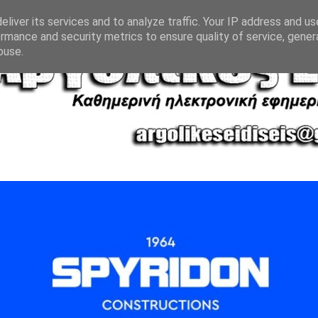
liver its services and to analyze traffic. Your IP address and u
rmance and security metrics to ensure quality of service, gene
buse.