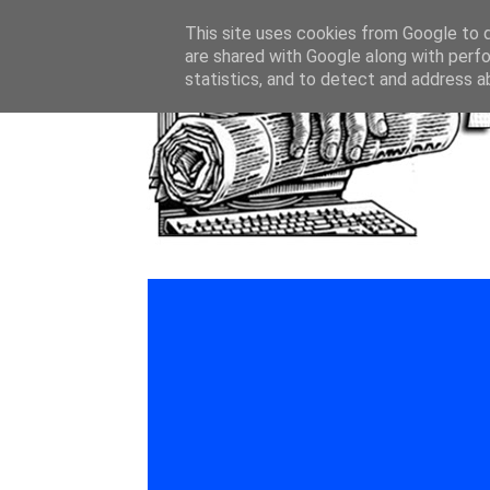
This site uses cookies from Google to de
are shared with Google along with perfo
statistics, and to detect and address a