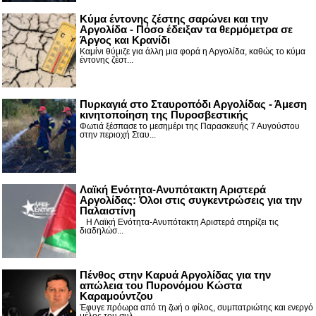
Κύμα έντονης ζέστης σαρώνει και την
Αργολίδα - Πόσο έδειξαν τα θερμόμετρα σε
Άργος και Κρανίδι
Καμίνι θύμιζε για άλλη μια φορά η Αργολίδα, καθώς το κύμα
έντονης ζέστ...
Πυρκαγιά στο Σταυροπόδι Αργολίδας - Άμεση
κινητοποίηση της Πυροσβεστικής
Φωτιά ξέσπασε το μεσημέρι της Παρασκευής 7 Αυγούστου
στην περιοχή Σταυ...
Λαϊκή Ενότητα-Ανυπότακτη Αριστερά
Αργολίδας: Όλοι στις συγκεντρώσεις για την
Παλαιστίνη
Η Λαϊκή Ενότητα-Ανυπότακτη Αριστερά στηρίζει τις
διαδηλώσ...
Πένθος στην Καρυά Αργολίδας για την
απώλεια του Πυρονόμου Κώστα
Καραμούντζου
Έφυγε πρόωρα από τη ζωή ο φίλος, συμπατριώτης και ενεργό