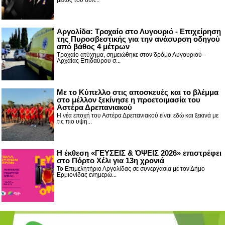
μέλος του συλ...
Αργολίδα: Τροχαίο στο Λυγουριό - Επιχείρηση
της Πυροσβεστικής για την ανάσυρση οδηγού
από βάθος 4 μέτρων
Τροχαίο ατύχημα, σημειώθηκε στον δρόμο Λυγουριού -
Αρχαίας Επιδαύρου σ...
Με το Κύπελλο στις αποσκευές και το βλέμμα
στο μέλλον ξεκίνησε η προετοιμασία του
Αστέρα Δρεπανιακού
Η νέα εποχή του Αστέρα Δρεπανιακού είναι εδώ και ξεκινά με
τις πιο υψη...
Η έκθεση «ΓΕΥΣΕΙΣ & ΌΨΕΙΣ 2026» επιστρέφει
στο Πόρτο Χέλι για 13η χρονιά
Το Επιμελητήριο Αργολίδας σε συνεργασία με τον Δήμο
Ερμιονίδας ενημερώ...