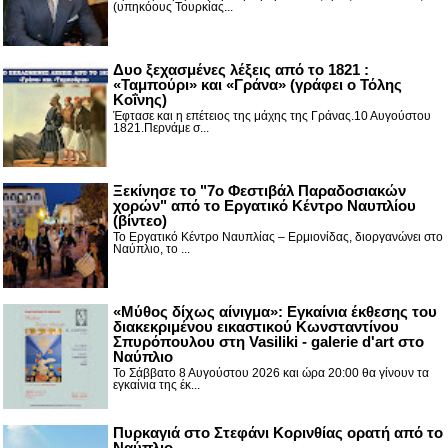
(υπηκόους Τουρκίας...
Δυο ξεχασμένες λέξεις από το 1821 :
«Ταμπούρι» και «Γράνα» (γράφει ο Τόλης
Κοΐνης)
Έφτασε και η επέτειος της μάχης της Γράνας.10 Αυγούστου
1821.Περνάμε σ...
Ξεκίνησε το "7ο Φεστιβάλ Παραδοσιακών
χορών" από το Εργατικό Κέντρο Ναυπλίου
(βίντεο)
Το Εργατικό Κέντρο Ναυπλίας – Ερμιονίδας, διοργανώνει στο
Ναύπλιο, το ...
«Μύθος δίχως αίνιγμα»: Εγκαίνια έκθεσης του
διακεκριμένου εικαστικού Κωνσταντίνου
Σπυρόπουλου στη Vasiliki - galerie d'art στο
Ναύπλιο
Το Σάββατο 8 Αυγούστου 2026 και ώρα 20:00 θα γίνουν τα
εγκαίνια της έκ...
Πυρκαγιά στο Στεφάνι Κορινθίας ορατή από το
Ναύπλιο