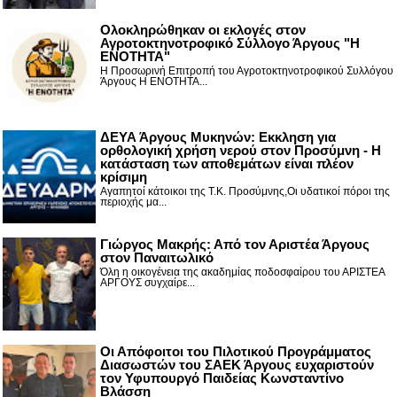
Ολοκληρώθηκαν οι εκλογές στον
Αγροτοκτηνοτροφικό Σύλλογο Άργους "Η
ΕΝΟΤΗΤΑ"
Η Προσωρινή Επιτροπή του Αγροτοκτηνοτροφικού Συλλόγου
Άργους Η ΕΝΟΤΗΤΑ...
ΔΕΥΑ Άργους Μυκηνών: Εκκληση για
ορθολογική χρήση νερού στον Προσύμνη - Η
κατάσταση των αποθεμάτων είναι πλέον
κρίσιμη
Αγαπητοί κάτοικοι της Τ.Κ. Προσύμνης,Οι υδατικοί πόροι της
περιοχής μα...
Γιώργος Μακρής: Από τον Αριστέα Άργους
στον Παναιτωλικό
Όλη η οικογένεια της ακαδημίας ποδοσφαίρου του ΑΡΙΣΤΕΑ
ΑΡΓΟΥΣ συγχαίρε...
Οι Απόφοιτοι του Πιλοτικού Προγράμματος
Διασωστών του ΣΑΕΚ Άργους ευχαριστούν
τον Υφυπουργό Παιδείας Κωνσταντίνο
Βλάσση