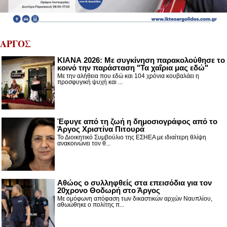
ΑΡΓΟΣ
ΚΙΑΝΑ 2026: Με συγκίνηση παρακολούθησε το
κοινό την παράσταση "Τα χαΐρια μας εδώ"
Με την αλήθεια που εδώ και 104 χρόνια κουβαλάει η
προσφυγική ψυχή και ...
Έφυγε από τη ζωή η δημοσιογράφος από το
Άργος Χριστίνα Πιτουρά
Το Διοικητικό Συμβούλιο της ΕΣΗΕΑ με ιδιαίτερη θλίψη
ανακοινώνει τον θ...
Αθώος ο συλληφθείς στα επεισόδια για τον
20χρονο Θοδωρή στο Άργος
Με ομόφωνη απόφαση των δικαστικών αρχών Ναυπλίου,
αθωώθηκε ο πολίτης π...