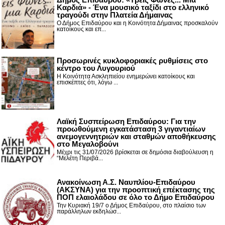
Καρδιά» - Ένα μουσικό ταξίδι στο ελληνικό
τραγούδι στην Πλατεία Δήμαινας
Ο Δήμος Επιδαύρου και η Κοινότητα Δήμαινας προσκαλούν
κατοίκους και επ...
Προσωρινές κυκλοφοριακές ρυθμίσεις στο
κέντρο του Λυγουριού
Η Κοινότητα Ασκληπιείου ενημερώνει κατοίκους και
επισκέπτες ότι, λόγω ...
Λαϊκή Συσπείρωση Επιδαύρου: Για την
προωθούμενη εγκατάσταση 3 γιγαντιαίων
ανεμογεννητριών και σταθμών αποθήκευσης
στο Μεγαλοβούνι
Μέχρι τις 31/07/2026 βρίσκεται σε δημόσια διαβούλευση η
“Μελέτη Περιβά...
Ανακοίνωση Α.Σ. Ναυπλίου-Επιδαύρου
(ΑΚΣΥΝΑ) για την προοπτική επέκτασης της
ΠΟΠ ελαιολάδου σε όλο το Δήμο Επιδαύρου
Την Κυριακή 19/7 ο Δήμος Επιδαύρου, στο πλαίσιο των
παράλληλων εκδηλώσ...