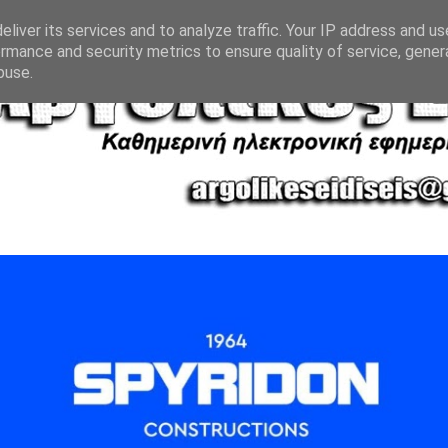
liver its services and to analyze traffic. Your IP address and u
rmance and security metrics to ensure quality of service, gene
buse.