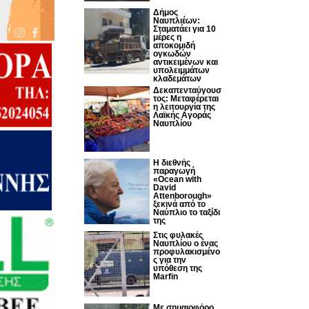
Δήμος
Ναυπλιέων:
Σταματάει για 10
μέρες η
αποκομιδή
ογκωδών
αντικειμένων και
υπολειμμάτων
κλαδεμάτων
Δεκαπενταύγουσ
τος: Μεταφέρεται
η λειτουργία της
Λαϊκής Αγοράς
Ναυπλίου
Η διεθνής
παραγωγή
«Ocean with
David
Attenborough»
ξεκινά από το
Ναύπλιο το ταξίδι
της
Στις φυλακές
Ναυπλίου ο ένας
προφυλακισμένο
ς για την
υπόθεση της
Marfin
Με σημαιοφόρο