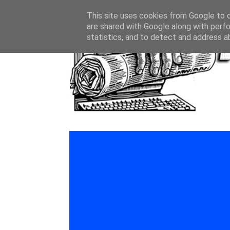
This site uses cookies from Google to de
are shared with Google along with perfo
statistics, and to detect and address a