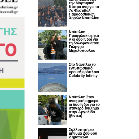
την Μαρτυρική
Κύπρο ανοίγει το
7ο Φεστιβάλ
Παραδοσιακών
Χορών Ναυπλίου
Ναύπλιο:
Προφυλακίστηκα
ν οι δύο Ινδοί για
τη δολοφονία του
Γιώργου
Μιχαλόπουλου
Στο Ναύπλιο το
εντυπωσιακό
κρουαζιερόπλοιο
Celebrity Infinity
Nαύπλιο: Στον
ανακριτή σήμερα
οι δύο Ινδοί για το
στυγερό έγκλημα
στην Αργολίδα
(βίντεο)
Συλλυπητήριο
μήνυμα 2ου-5ου
Δημοτικών