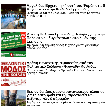
Αργολίδα: Έρχεται η «Γιορτή του Ψαρά» στις 8
Αυγούστου στην Κοιλάδα Ερμιονίδας
Ο Αθλητικός Όμιλος «Κορωνίς» με τη Δημοτική Κοινότητα
Κοιλάδας, με το...
Κίνηση Πολιτών Ερμιονίδας: Αλληλεγγύη στην
Παλαιστίνη - Συγκέντρωση στο λιμάνι της
Ερμιόνης
Την ερχόμενη Κυριακή σε όλη τη χώρα γίνεται για δεύτερη
συνεχόμενη χρο...
Δράση εθελοντικής αιμοδοσίας από τον
Πολιτιστικό Σύλλογο «Φράγχθι» Κοιλάδας
Ο Πολιτιστικός Σύλλογος «Φράγχθι» Κοιλάδας διοργανώνει
δράση εθελοντικ...
Ερμιονίδα: Δημιουργία οργανωμένου πλαισίου
για τη λειτουργία και την προστασία των
πεζοπορικών διαδρομών
Στη δημιουργία ενός οργανωμένου πλαισίου για τη λειτουργία
και την προ...