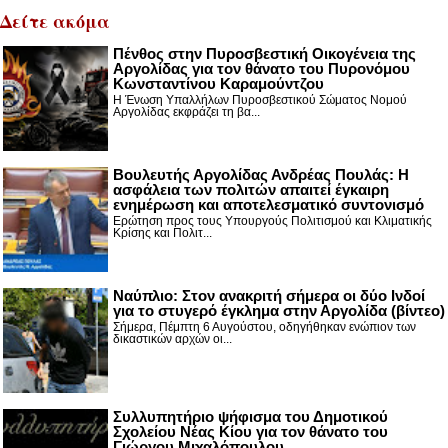
Δείτε ακόμα
Πένθος στην Πυροσβεστική Οικογένεια της
Αργολίδας για τον θάνατο του Πυρονόμου
Κωνσταντίνου Καραμούντζου
Η Ένωση Υπαλλήλων Πυροσβεστικού Σώματος Νομού
Αργολίδας εκφράζει τη βα...
Βουλευτής Αργολίδας Ανδρέας Πουλάς: Η
ασφάλεια των πολιτών απαιτεί έγκαιρη
ενημέρωση και αποτελεσματικό συντονισμό
Ερώτηση προς τους Υπουργούς Πολιτισμού και Κλιματικής
Κρίσης και Πολιτ...
Nαύπλιο: Στον ανακριτή σήμερα οι δύο Ινδοί
για το στυγερό έγκλημα στην Αργολίδα (βίντεο)
Σήμερα, Πέμπτη 6 Αυγούστου, οδηγήθηκαν ενώπιον των
δικαστικών αρχών οι...
Συλλυπητήριο ψήφισμα του Δημοτικού
Σχολείου Νέας Κίου για τον θάνατο του
Γιώργου Μιχαλόπουλου