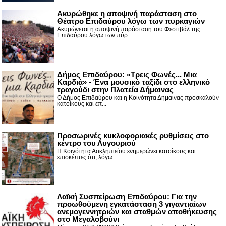
Ακυρώθηκε η αποψινή παράσταση στο
Θέατρο Επιδαύρου λόγω των πυρκαγιών
Ακυρώνεται η αποψινή παράσταση του Φεστιβάλ της
Επιδαύρου λόγω των πύρ...
Δήμος Επιδαύρου: «Τρεις Φωνές... Μια
Καρδιά» - Ένα μουσικό ταξίδι στο ελληνικό
τραγούδι στην Πλατεία Δήμαινας
Ο Δήμος Επιδαύρου και η Κοινότητα Δήμαινας προσκαλούν
κατοίκους και επ...
Προσωρινές κυκλοφοριακές ρυθμίσεις στο
κέντρο του Λυγουριού
Η Κοινότητα Ασκληπιείου ενημερώνει κατοίκους και
επισκέπτες ότι, λόγω ...
Λαϊκή Συσπείρωση Επιδαύρου: Για την
προωθούμενη εγκατάσταση 3 γιγαντιαίων
ανεμογεννητριών και σταθμών αποθήκευσης
στο Μεγαλοβούνι