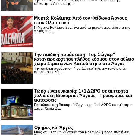
Την Τετάρτη 29/07/26 αντιπροσωπεία αποφοίτων της
ειδικότητας Διασώστης...
Μυρτώ Κολέμπα: Από τον Φείδωνα Άργους
στον Ολυμπιακό
Η Μυρτώ Κολέμπα είναι ένα από τα μεγαλύτερα ταλέντα της
γενιάς της. ...
Την παιδική παράσταση "Τομ Σώγιερ"
καταχειροκρότησε πλήθος κόσμου στον αύλειο
χώρο Στρατώνων Καποδίστρια στο Άργος
Την παιδική παράσταση "Τομ Σώγιερ" είχε την ευκαιρία να
απολαύσει πλήθ...
Τώρα είναι ευκαιρία: 1+1 ΔΩΡΟ σε αμέτρητα
χαλιά στη Βιοκαρπέτ Άργους - Προσφορές και
εκπτώσεις
Εκπτώσεις στη Βιοκαρπέτ Άργους με 1+1 ΔΩΡΟ σε αμέτρητα
χαλιά. Χαλιά Βι...
Όμηρος και Άργος
Μιας και με την "Οδύσσεια" του Νόλαν ο Όμηρος επανήλθε