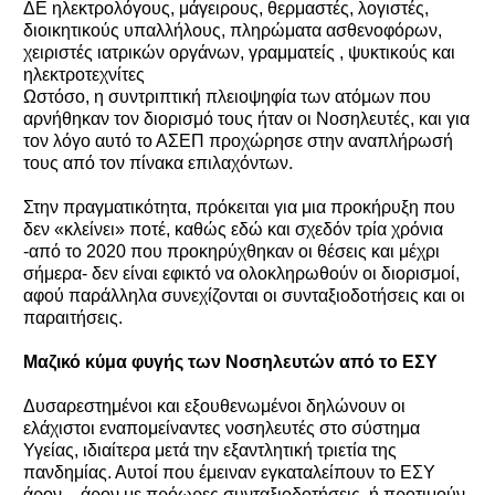
ΔΕ ηλεκτρολόγους, μάγειρους, θερμαστές, λογιστές,
διοικητικούς υπαλλήλους, πληρώματα ασθενοφόρων,
χειριστές ιατρικών οργάνων, γραμματείς , ψυκτικούς και
ηλεκτροτεχνίτες
Ωστόσο, η συντριπτική πλειοψηφία των ατόμων που
αρνήθηκαν τον διορισμό τους ήταν οι Νοσηλευτές, και για
τον λόγο αυτό το ΑΣΕΠ προχώρησε στην αναπλήρωσή
τους από τον πίνακα επιλαχόντων.
Στην πραγματικότητα, πρόκειται για μια προκήρυξη που
δεν «κλείνει» ποτέ, καθώς εδώ και σχεδόν τρία χρόνια
-από το 2020 που προκηρύχθηκαν οι θέσεις και μέχρι
σήμερα- δεν είναι εφικτό να ολοκληρωθούν οι διορισμοί,
αφού παράλληλα συνεχίζονται οι συνταξιοδοτήσεις και οι
παραιτήσεις.
Μαζικό κύμα φυγής των Νοσηλευτών από το ΕΣΥ
Δυσαρεστημένοι και εξουθενωμένοι δηλώνουν οι
ελάχιστοι εναπομείναντες νοσηλευτές στο σύστημα
Υγείας, ιδιαίτερα μετά την εξαντλητική τριετία της
πανδημίας. Αυτοί που έμειναν εγκαταλείπουν το ΕΣΥ
άρον – άρον με πρόωρες συνταξιοδοτήσεις, ή προτιμούν