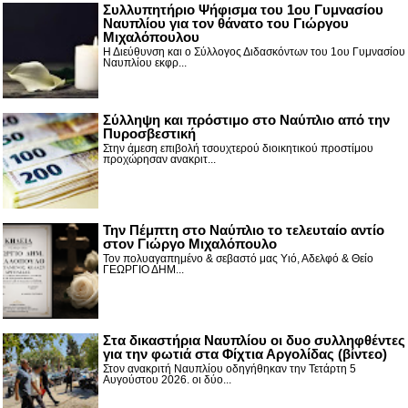
Συλλυπητήριο Ψήφισμα του 1ου Γυμνασίου
Ναυπλίου για τον θάνατο του Γιώργου
Μιχαλόπουλου
Η Διεύθυνση και ο Σύλλογος Διδασκόντων του 1ου Γυμνασίου
Ναυπλίου εκφρ...
Σύλληψη και πρόστιμο στο Ναύπλιο από την
Πυροσβεστική
Στην άμεση επιβολή τσουχτερού διοικητικού προστίμου
προχώρησαν ανακριτ...
Την Πέμπτη στο Ναύπλιο το τελευταίο αντίο
στον Γιώργο Μιχαλόπουλο
Τον πολυαγαπημένο & σεβαστό μας Υιό, Αδελφό & Θείο
ΓΕΩΡΓΙΟ ΔΗΜ...
Στα δικαστήρια Ναυπλίου οι δυο συλληφθέντες
για την φωτιά στα Φίχτια Αργολίδας (βίντεο)
Στον ανακριτή Ναυπλίου οδηγήθηκαν την Τετάρτη 5
Αυγούστου 2026. οι δύο...