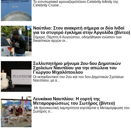
Το εντυπωσιακό κρουαζιερόπλοιο Celebrity Infinity της
Celebrity Cruise...
Nαύπλιο: Στον ανακριτή σήμερα οι δύο Ινδοί
για το στυγερό έγκλημα στην Αργολίδα (βίντεο)
Σήμερα, Πέμπτη 6 Αυγούστου, οδηγήθηκαν ενώπιον των
δικαστικών αρχών οι...
Συλλυπητήριο μήνυμα 2ου-5ου Δημοτικών
Σχολείων Ναυπλίου για την απώλεια του
Γιώργου Μιχαλόπουλου
Οι εκπαιδευτικοί του 2ου και του 5ου Δημοτικών Σχολείων
Ναυπλίου, με α...
Λευκάκια Ναυπλίου: Η εορτή της
Μεταμορφώσεως του Σωτήρος (βίντεο)
Με θρησκευτική λαμπρότητα εορτάζεται η Μεταμόρφωση του
Σωτήρος σ...