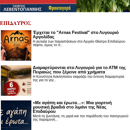
ΕΠΙΔΑΥΡΟΣ
Έρχεται το "Arnas Festival" στο Λυγουριό
Αργολίδας
Η αυλαία των παραστάσεων στο Αρχαίο Θέατρο Επιδαύρου
πέφτει, όμως το π...
Διαμαρτύρονται στο Λυγουριό για το ΑΤΜ της
Πειραιώς που ξέμεινε από χρήματα
Η Κοινότητα Ασκληπιείου εκφράζει την έντονη διαμαρτυρία
της για το γεγ...
«Με αγάπη και έρωτα…»: Μια γιορτινή
μουσική βραδιά στο λιμάνι της Νέας
Επιδαύρου
Μετά τη ζωντάνια, τη χαρά και την παράδοση του πανηγυριού
της παραμονή...