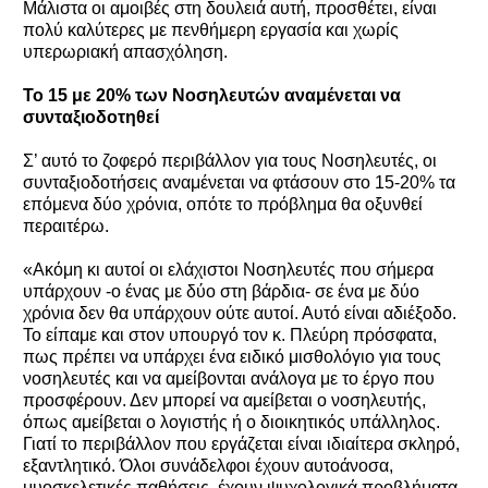
Μάλιστα οι αμοιβές στη δουλειά αυτή, προσθέτει, είναι
πολύ καλύτερες με πενθήμερη εργασία και χωρίς
υπερωριακή απασχόληση.
Το 15 με 20% των Νοσηλευτών αναμένεται να
συνταξιοδοτηθεί
Σ’ αυτό το ζοφερό περιβάλλον για τους Νοσηλευτές, οι
συνταξιοδοτήσεις αναμένεται να φτάσουν στο 15-20% τα
επόμενα δύο χρόνια, οπότε το πρόβλημα θα οξυνθεί
περαιτέρω.
«Ακόμη κι αυτοί οι ελάχιστοι Νοσηλευτές που σήμερα
υπάρχουν -ο ένας με δύο στη βάρδια- σε ένα με δύο
χρόνια δεν θα υπάρχουν ούτε αυτοί. Αυτό είναι αδιέξοδο.
Το είπαμε και στον υπουργό τον κ. Πλεύρη πρόσφατα,
πως πρέπει να υπάρχει ένα ειδικό μισθολόγιο για τους
νοσηλευτές και να αμείβονται ανάλογα με το έργο που
προσφέρουν. Δεν μπορεί να αμείβεται ο νοσηλευτής,
όπως αμείβεται ο λογιστής ή ο διοικητικός υπάλληλος.
Γιατί το περιβάλλον που εργάζεται είναι ιδιαίτερα σκληρό,
εξαντλητικό. Όλοι συνάδελφοι έχουν αυτοάνοσα,
μυοσκελετικές παθήσεις, έχουν ψυχολογικά προβλήματα.