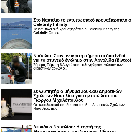
Στο Ναύπλιο το εντυπωσιακό κρουαζιερόπλοιο
Celebrity Infinity
Το εντυπωσιακό κρουαζιερόπλοιο Celebrity Infinity της
Celebrity Cruise...
Nαύπλιο: Στον ανακριτή σήμερα οι δύο Ινδοί
για το στυγερό έγκλημα στην Αργολίδα (βίντεο)
Σήμερα, Πέμπτη 6 Αυγούστου, οδηγήθηκαν ενώπιον των
δικαστικών αρχών οι...
Συλλυπητήριο μήνυμα 2ου-5ου Δημοτικών
Σχολείων Ναυπλίου για την απώλεια του
Γιώργου Μιχαλόπουλου
Οι εκπαιδευτικοί του 2ου και του 5ου Δημοτικών Σχολείων
Ναυπλίου, με α...
Λευκάκια Ναυπλίου: Η εορτή της
Μεταμορφώσεως του Σωτήρος (βίντεο)