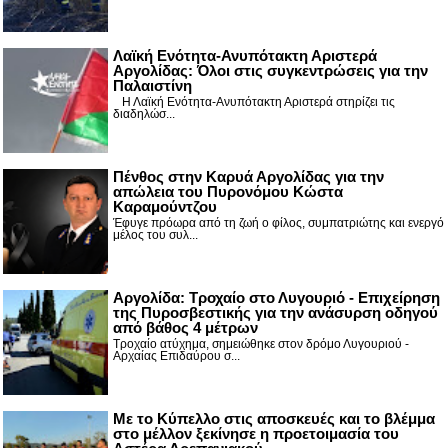
Λαϊκή Ενότητα-Ανυπότακτη Αριστερά
Αργολίδας: Όλοι στις συγκεντρώσεις για την
Παλαιστίνη
Η Λαϊκή Ενότητα-Ανυπότακτη Αριστερά στηρίζει τις
διαδηλώσ...
Πένθος στην Καρυά Αργολίδας για την
απώλεια του Πυρονόμου Κώστα
Καραμούντζου
Έφυγε πρόωρα από τη ζωή ο φίλος, συμπατριώτης και ενεργό
μέλος του συλ...
Αργολίδα: Τροχαίο στο Λυγουριό - Επιχείρηση
της Πυροσβεστικής για την ανάσυρση οδηγού
από βάθος 4 μέτρων
Τροχαίο ατύχημα, σημειώθηκε στον δρόμο Λυγουριού -
Αρχαίας Επιδαύρου σ...
Με το Κύπελλο στις αποσκευές και το βλέμμα
στο μέλλον ξεκίνησε η προετοιμασία του