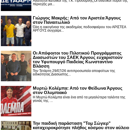
Αγαπητοί κάτοικοι της Τ.Κ. Προσύμνης,Οι υδατικοί πόροι της
περιοχής μα...
Γιώργος Μακρής: Από τον Αριστέα Άργους
στον Παναιτωλικό
Όλη η οικογένεια της ακαδημίας ποδοσφαίρου του ΑΡΙΣΤΕΑ
ΑΡΓΟΥΣ συγχαίρε...
Οι Απόφοιτοι του Πιλοτικού Προγράμματος
Διασωστών του ΣΑΕΚ Άργους ευχαριστούν
τον Υφυπουργό Παιδείας Κωνσταντίνο
Βλάσση
Την Τετάρτη 29/07/26 αντιπροσωπεία αποφοίτων της
ειδικότητας Διασώστης...
Μυρτώ Κολέμπα: Από τον Φείδωνα Άργους
στον Ολυμπιακό
Η Μυρτώ Κολέμπα είναι ένα από τα μεγαλύτερα ταλέντα της
γενιάς της. ...
Την παιδική παράσταση "Τομ Σώγιερ"
καταχειροκρότησε πλήθος κόσμου στον αύλειο