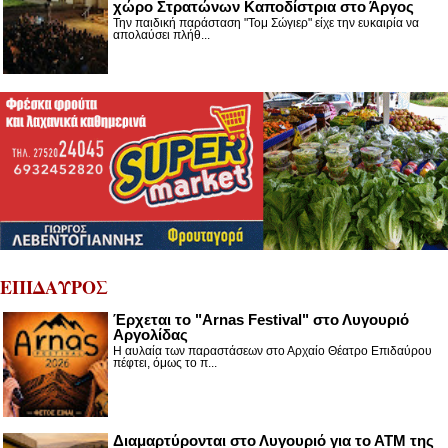
χώρο Στρατώνων Καποδίστρια στο Άργος
Την παιδική παράσταση "Τομ Σώγιερ" είχε την ευκαιρία να
απολαύσει πλήθ...
ΕΠΙΔΑΥΡΟΣ
Έρχεται το "Arnas Festival" στο Λυγουριό
Αργολίδας
Η αυλαία των παραστάσεων στο Αρχαίο Θέατρο Επιδαύρου
πέφτει, όμως το π...
Διαμαρτύρονται στο Λυγουριό για το ΑΤΜ της