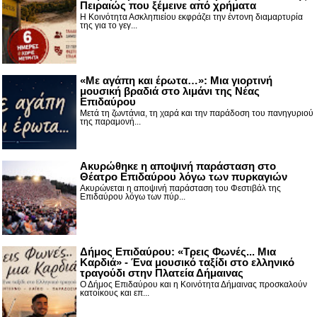
Πειραιώς που ξέμεινε από χρήματα
Η Κοινότητα Ασκληπιείου εκφράζει την έντονη διαμαρτυρία
της για το γεγ...
«Με αγάπη και έρωτα…»: Μια γιορτινή
μουσική βραδιά στο λιμάνι της Νέας
Επιδαύρου
Μετά τη ζωντάνια, τη χαρά και την παράδοση του πανηγυριού
της παραμονή...
Ακυρώθηκε η αποψινή παράσταση στο
Θέατρο Επιδαύρου λόγω των πυρκαγιών
Ακυρώνεται η αποψινή παράσταση του Φεστιβάλ της
Επιδαύρου λόγω των πύρ...
Δήμος Επιδαύρου: «Τρεις Φωνές... Μια
Καρδιά» - Ένα μουσικό ταξίδι στο ελληνικό
τραγούδι στην Πλατεία Δήμαινας
Ο Δήμος Επιδαύρου και η Κοινότητα Δήμαινας προσκαλούν
κατοίκους και επ...