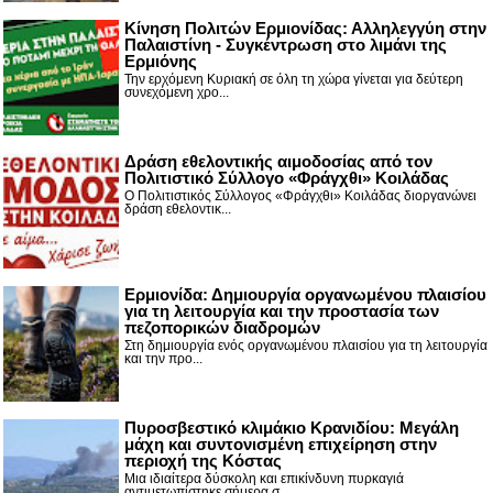
Κίνηση Πολιτών Ερμιονίδας: Αλληλεγγύη στην
Παλαιστίνη - Συγκέντρωση στο λιμάνι της
Ερμιόνης
Την ερχόμενη Κυριακή σε όλη τη χώρα γίνεται για δεύτερη
συνεχόμενη χρο...
Δράση εθελοντικής αιμοδοσίας από τον
Πολιτιστικό Σύλλογο «Φράγχθι» Κοιλάδας
Ο Πολιτιστικός Σύλλογος «Φράγχθι» Κοιλάδας διοργανώνει
δράση εθελοντικ...
Ερμιονίδα: Δημιουργία οργανωμένου πλαισίου
για τη λειτουργία και την προστασία των
πεζοπορικών διαδρομών
Στη δημιουργία ενός οργανωμένου πλαισίου για τη λειτουργία
και την προ...
Πυροσβεστικό κλιμάκιο Κρανιδίου: Μεγάλη
μάχη και συντονισμένη επιχείρηση στην
περιοχή της Κόστας
Μια ιδιαίτερα δύσκολη και επικίνδυνη πυρκαγιά
αντιμετωπίστηκε σήμερα σ...