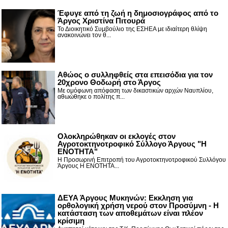
Έφυγε από τη ζωή η δημοσιογράφος από το
Άργος Χριστίνα Πιτουρά
Το Διοικητικό Συμβούλιο της ΕΣΗΕΑ με ιδιαίτερη θλίψη
ανακοινώνει τον θ...
Αθώος ο συλληφθείς στα επεισόδια για τον
20χρονο Θοδωρή στο Άργος
Με ομόφωνη απόφαση των δικαστικών αρχών Ναυπλίου,
αθωώθηκε ο πολίτης π...
Ολοκληρώθηκαν οι εκλογές στον
Αγροτοκτηνοτροφικό Σύλλογο Άργους "Η
ΕΝΟΤΗΤΑ"
Η Προσωρινή Επιτροπή του Αγροτοκτηνοτροφικού Συλλόγου
Άργους Η ΕΝΟΤΗΤΑ...
ΔΕΥΑ Άργους Μυκηνών: Εκκληση για
ορθολογική χρήση νερού στον Προσύμνη - Η
κατάσταση των αποθεμάτων είναι πλέον
κρίσιμη