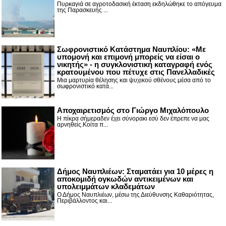
Πυρκαγιά σε αγροτοδασική έκταση εκδηλώθηκε το απόγευμα
της Παρασκευής ...
Σωφρονιστικό Κατάστημα Ναυπλίου: «Με
υπομονή και επιμονή μπορείς να είσαι ο
νικητής» - η συγκλονιστική καταγραφή ενός
κρατουμένου που πέτυχε στις Πανελλαδικές
Μια μαρτυρία θέλησης και ψυχικού σθένους μέσα από το
σωφρονιστικό κατά...
Αποχαιρετισμός στο Γιώργο Μιχαλόπουλο
Η πίκρα σήμεραδεν έχει σύνορακι εσύ δεν έπρεπε να μας
αρνηθείς.Κοίτα π...
Δήμος Ναυπλιέων: Σταματάει για 10 μέρες η
αποκομιδή ογκωδών αντικειμένων και
υπολειμμάτων κλαδεμάτων
Ο Δήμος Ναυπλιέων, μέσω της Διεύθυνσης Καθαριότητας,
Περιβάλλοντος και...