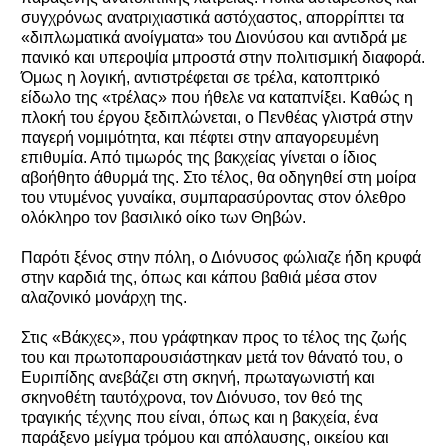
συγχρόνως ανατριχιαστικά αστόχαστος, απορρίπτει τα
«διπλωματικά ανοίγματα» του Διονύσου και αντιδρά με
πανικό και υπεροψία μπροστά στην πολιτισμική διαφορά.
Όμως η λογική, αντιστρέφεται σε τρέλα, κατοπτρικό
είδωλο της «τρέλας» που ήθελε να καταπνίξει. Καθώς η
πλοκή του έργου ξεδιπλώνεται, ο Πενθέας γλιστρά στην
παγερή νομιμότητα, και πέφτει στην απαγορευμένη
επιθυμία. Από τιμωρός της βακχείας γίνεται ο ίδιος
αβοήθητο άθυρμά της. Στο τέλος, θα οδηγηθεί στη μοίρα
του ντυμένος γυναίκα, συμπαρασύροντας στον όλεθρο
ολόκληρο τον βασιλικό οίκο των Θηβών.
Παρότι ξένος στην πόλη, ο Διόνυσος φώλιαζε ήδη κρυφά
στην καρδιά της, όπως και κάπου βαθιά μέσα στον
αλαζονικό μονάρχη της.
Στις «Βάκχες», που γράφτηκαν προς το τέλος της ζωής
του και πρωτοπαρουσιάστηκαν μετά τον θάνατό του, ο
Ευριπίδης ανεβάζει στη σκηνή, πρωταγωνιστή και
σκηνοθέτη ταυτόχρονα, τον Διόνυσο, τον θεό της
τραγικής τέχνης που είναι, όπως και η βακχεία, ένα
παράξενο μείγμα τρόμου και απόλαυσης, οικείου και