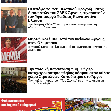
Οι Απόφοιτοι του Πιλοτικού Προγράμματος
Διασωστών του ΣΑΕΚ Άργους ευχαριστούν
τον Υφυπουργό Παιδείας Κωνσταντίνο
Βλάσση
Την Τετάρτη 29/07/26 αντιπροσωπεία αποφοίτων της
ειδικότητας Διασώστης...
Μυρτώ Κολέμπα: Από τον Φείδωνα Άργους
στον Ολυμπιακό
Η Μυρτώ Κολέμπα είναι ένα από τα μεγαλύτερα ταλέντα της
γενιάς της. ...
Την παιδική παράσταση "Τομ Σώγιερ"
καταχειροκρότησε πλήθος κόσμου στον αύλειο
χώρο Στρατώνων Καποδίστρια στο Άργος
Την παιδική παράσταση "Τομ Σώγιερ" είχε την ευκαιρία να
απολαύσει πλήθ...