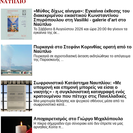
ΝΑΥΠΛΙΟ
«Μύθος δίχως αίνιγμα»: Εγκαίνια έκθεσης του
διακεκριμένου εικαστικού Κωνσταντίνου
Σπυρόπουλου στη Vasiliki - galerie d'art στο
Ναύπλιο
Το Σάββατο 8 Αυγούστου 2026 και ώρα 20:00 θα γίνουν τα
εγκαίνια της έκ...
Πυρκαγιά στο Στεφάνι Κορινθίας ορατή από το
Ναύπλιο
Πυρκαγιά σε αγροτοδασική έκταση εκδηλώθηκε το απόγευμα
της Παρασκευής ...
Σωφρονιστικό Κατάστημα Ναυπλίου: «Με
υπομονή και επιμονή μπορείς να είσαι ο
νικητής» - η συγκλονιστική καταγραφή ενός
κρατουμένου που πέτυχε στις Πανελλαδικές
Μια μαρτυρία θέλησης και ψυχικού σθένους μέσα από το
σωφρονιστικό κατά...
Αποχαιρετισμός στο Γιώργο Μιχαλόπουλο
Η πίκρα σήμεραδεν έχει σύνορακι εσύ δεν έπρεπε να μας
αρνηθείς.Κοίτα π...