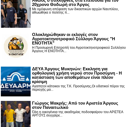
Αθώος ο συλληφθείς στα επεισόδια για τον
20χρονο Θοδωρή στο Άργος
Με ομόφωνη απόφαση των δικαστικών αρχών Ναυπλίου,
αθωώθηκε ο πολίτης π...
Ολοκληρώθηκαν οι εκλογές στον
Αγροτοκτηνοτροφικό Σύλλογο Άργους "Η
ΕΝΟΤΗΤΑ"
Η Προσωρινή Επιτροπή του Αγροτοκτηνοτροφικού Συλλόγου
Άργους Η ΕΝΟΤΗΤΑ...
ΔΕΥΑ Άργους Μυκηνών: Εκκληση για
ορθολογική χρήση νερού στον Προσύμνη - Η
κατάσταση των αποθεμάτων είναι πλέον
κρίσιμη
Αγαπητοί κάτοικοι της Τ.Κ. Προσύμνης,Οι υδατικοί πόροι της
περιοχής μα...
Γιώργος Μακρής: Από τον Αριστέα Άργους
στον Παναιτωλικό
Όλη η οικογένεια της ακαδημίας ποδοσφαίρου του ΑΡΙΣΤΕΑ
ΑΡΓΟΥΣ συγχαίρε...