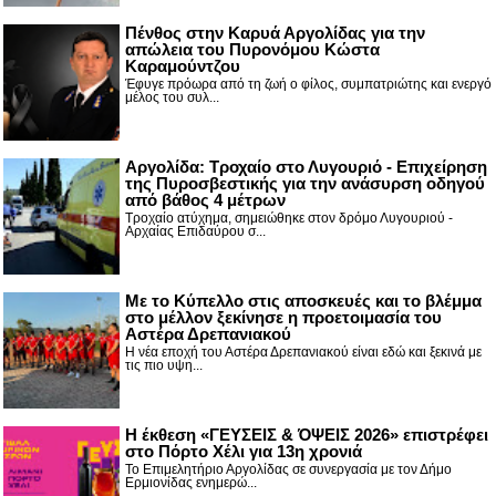
Πένθος στην Καρυά Αργολίδας για την
απώλεια του Πυρονόμου Κώστα
Καραμούντζου
Έφυγε πρόωρα από τη ζωή ο φίλος, συμπατριώτης και ενεργό
μέλος του συλ...
Αργολίδα: Τροχαίο στο Λυγουριό - Επιχείρηση
της Πυροσβεστικής για την ανάσυρση οδηγού
από βάθος 4 μέτρων
Τροχαίο ατύχημα, σημειώθηκε στον δρόμο Λυγουριού -
Αρχαίας Επιδαύρου σ...
Με το Κύπελλο στις αποσκευές και το βλέμμα
στο μέλλον ξεκίνησε η προετοιμασία του
Αστέρα Δρεπανιακού
Η νέα εποχή του Αστέρα Δρεπανιακού είναι εδώ και ξεκινά με
τις πιο υψη...
Η έκθεση «ΓΕΥΣΕΙΣ & ΌΨΕΙΣ 2026» επιστρέφει
στο Πόρτο Χέλι για 13η χρονιά
Το Επιμελητήριο Αργολίδας σε συνεργασία με τον Δήμο
Ερμιονίδας ενημερώ...