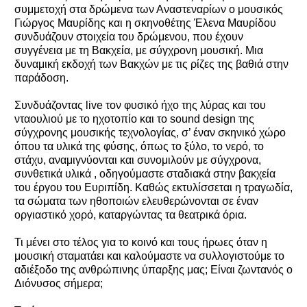
συμμετοχή στα δρώμενα των Αναστεναρίων ο μουσικός
Γιώργος Μαυρίδης και η σκηνοθέτης Έλενα Μαυρίδου
συνδυάζουν στοιχεία του δρώμενου, που έχουν
συγγένεια με τη Βακχεία, με σύγχρονη μουσική. Μια
δυναμική εκδοχή των Βακχών με τις ρίζες της βαθιά στην
παράδοση.
Συνδυάζοντας live τον φυσικό ήχο της λύρας και του
νταουλιού με το ηχοτοπίο και το sound design της
σύγχρονης μουσικής τεχνολογίας, σ’ έναν σκηνικό χώρο
όπου τα υλικά της φύσης, όπως το ξύλο, το νερό, το
στάχυ, αναμιγνύονται και συνομιλούν με σύγχρονα,
συνθετικά υλικά , οδηγούμαστε σταδιακά στην βακχεία
του έργου του Ευριπίδη. Καθώς εκτυλίσσεται η τραγωδία,
τα σώματα των ηθοποιών ελευθερώνονται σε έναν
οργιαστικό χορό, καταργώντας τα θεατρικά όρια.
Τι μένει στο τέλος για το κοινό και τους ήρωες όταν η
μουσική σταματάει και καλούμαστε να συλλογιστούμε το
αδιέξοδο της ανθρώπινης ύπαρξης μας; Είναι ζωντανός ο
Διόνυσος σήμερα;