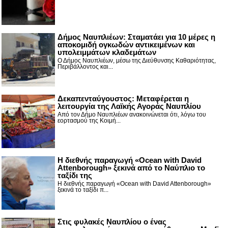
Δήμος Ναυπλιέων: Σταματάει για 10 μέρες η
αποκομιδή ογκωδών αντικειμένων και
υπολειμμάτων κλαδεμάτων
Ο Δήμος Ναυπλιέων, μέσω της Διεύθυνσης Καθαριότητας,
Περιβάλλοντος και...
Δεκαπενταύγουστος: Μεταφέρεται η
λειτουργία της Λαϊκής Αγοράς Ναυπλίου
Από τον Δήμο Ναυπλιέων ανακοινώνεται ότι, λόγω του
εορτασμού της Κοιμή...
Η διεθνής παραγωγή «Ocean with David
Attenborough» ξεκινά από το Ναύπλιο το
ταξίδι της
Η διεθνής παραγωγή «Ocean with David Attenborough»
ξεκινά το ταξίδι π...
Στις φυλακές Ναυπλίου ο ένας