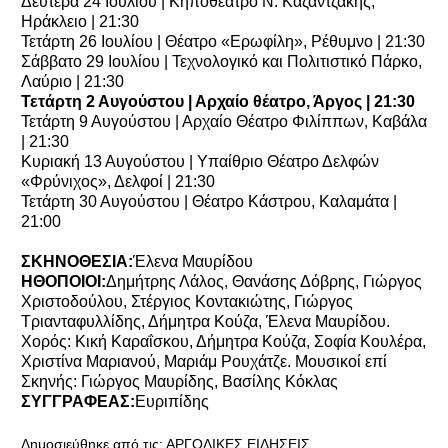
Δευτέρα 24 Ιουλίου | Κηποθέατρο Ν. Καζαντζάκης,
Ηράκλειο | 21:30
Τετάρτη 26 Ιουλίου | Θέατρο «Ερωφίλη», Ρέθυμνο | 21:30
Σάββατο 29 Ιουλίου | Τεχνολογικό και Πολιτιστικό Πάρκο,
Λαύριο | 21:30
Τετάρτη 2 Αυγούστου | Αρχαίο θέατρο, Άργος | 21:30
Τετάρτη 9 Αυγούστου | Αρχαίο Θέατρο Φιλίππων, Καβάλα
| 21:30
Κυριακή 13 Αυγούστου | Υπαίθριο Θέατρο Δελφών
«Φρύνιχος», Δελφοί | 21:30
Τετάρτη 30 Αυγούστου | Θέατρο Κάστρου, Καλαμάτα |
21:00
ΣΚΗΝΟΘΕΣΙΑ:
Έλενα Μαυρίδου
ΗΘΟΠΟΙΟΙ:
Δημήτρης Λάλος, Θανάσης Δόβρης, Γιώργος
Χριστοδούλου, Στέργιος Κοντακιώτης, Γιώργος
Τριανταφυλλίδης, Δήμητρα Κούζα, Έλενα Μαυρίδου.
Χορός: Κική Καραΐσκου, Δήμητρα Κούζα, Σοφία Κουλέρα,
Χριστίνα Μαριανού, Μαριάμ Ρουχάτζε. Μουσικοί επί
Σκηνής: Γιώργος Μαυρίδης, Βασίλης Κόκλας
ΣΥΓΓΡΑΦΕΑΣ:
Ευριπίδης
Δημοσιεύθηκε από τις:
ΑΡΓΟΛΙΚΕΣ ΕΙΔΗΣΕΙΣ