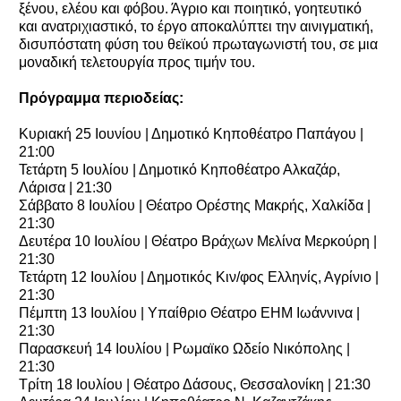
ξένου, ελέου και φόβου. Άγριο και ποιητικό, γοητευτικό
και ανατριχιαστικό, το έργο αποκαλύπτει την αινιγματική,
δισυπόστατη φύση του θεϊκού πρωταγωνιστή του, σε μια
μοναδική τελετουργία προς τιμήν του.
Πρόγραμμα περιοδείας:
Κυριακή 25 Ιουνίου | Δημοτικό Κηποθέατρο Παπάγου |
21:00
Τετάρτη 5 Ιουλίου | Δημοτικό Κηποθέατρο Αλκαζάρ,
Λάρισα | 21:30
Σάββατο 8 Ιουλίου | Θέατρο Ορέστης Μακρής, Χαλκίδα |
21:30
Δευτέρα 10 Ιουλίου | Θέατρο Βράχων Μελίνα Μερκούρη |
21:30
Τετάρτη 12 Ιουλίου | Δημοτικός Κιν/φος Ελληνίς, Αγρίνιο |
21:30
Πέμπτη 13 Ιουλίου | Υπαίθριο Θέατρο ΕΗΜ Ιωάννινα |
21:30
Παρασκευή 14 Ιουλίου | Ρωμαϊκο Ωδείο Νικόπολης |
21:30
Τρίτη 18 Ιουλίου | Θέατρο Δάσους, Θεσσαλονίκη | 21:30