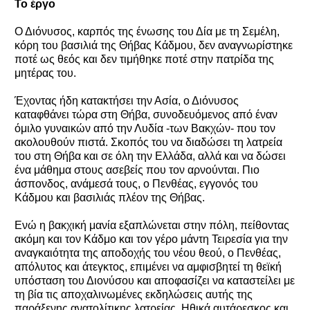
Το έργο
Ο Διόνυσος, καρπός της ένωσης του Δία με τη Σεμέλη,
κόρη του βασιλιά της Θήβας Κάδμου, δεν αναγνωρίστηκε
ποτέ ως θεός και δεν τιμήθηκε ποτέ στην πατρίδα της
μητέρας του.
Έχοντας ήδη κατακτήσει την Ασία, ο Διόνυσος
καταφθάνει τώρα στη Θήβα, συνοδευόμενος από έναν
όμιλο γυναικών από την Λυδία -των Βακχών- που τον
ακολουθούν πιστά. Σκοπός του να διαδώσει τη λατρεία
του στη Θήβα και σε όλη την Ελλάδα, αλλά και να δώσει
ένα μάθημα στους ασεβείς που τον αρνούνται. Πιο
άσπονδος, ανάμεσά τους, ο Πενθέας, εγγονός του
Κάδμου και βασιλιάς πλέον της Θήβας.
Ενώ η βακχική μανία εξαπλώνεται στην πόλη, πείθοντας
ακόμη και τον Κάδμο και τον γέρο μάντη Τειρεσία για την
αναγκαιότητα της αποδοχής του νέου θεού, ο Πενθέας,
απόλυτος και άτεγκτος, επιμένει να αμφισβητεί τη θεϊκή
υπόσταση του Διονύσου και αποφασίζει να καταστείλει με
τη βία τις αποχαλινωμένες εκδηλώσεις αυτής της
παράξενης ανατολίτικης λατρείας. Ηθικά αυτάρεσκος και