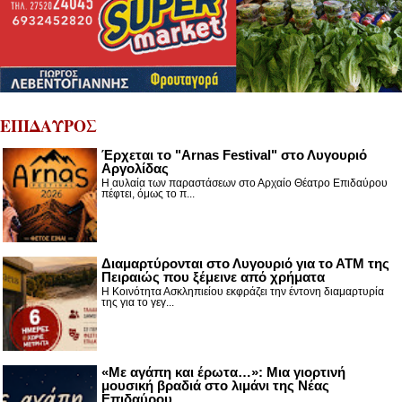
ΕΠΙΔΑΥΡΟΣ
Έρχεται το "Arnas Festival" στο Λυγουριό
Αργολίδας
Η αυλαία των παραστάσεων στο Αρχαίο Θέατρο Επιδαύρου
πέφτει, όμως το π...
Διαμαρτύρονται στο Λυγουριό για το ΑΤΜ της
Πειραιώς που ξέμεινε από χρήματα
Η Κοινότητα Ασκληπιείου εκφράζει την έντονη διαμαρτυρία
της για το γεγ...
«Με αγάπη και έρωτα…»: Μια γιορτινή
μουσική βραδιά στο λιμάνι της Νέας
Επιδαύρου