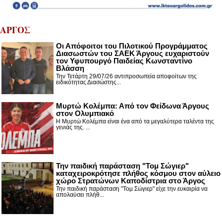
ΑΡΓΟΣ
Οι Απόφοιτοι του Πιλοτικού Προγράμματος
Διασωστών του ΣΑΕΚ Άργους ευχαριστούν
τον Υφυπουργό Παιδείας Κωνσταντίνο
Βλάσση
Την Τετάρτη 29/07/26 αντιπροσωπεία αποφοίτων της
ειδικότητας Διασώστης...
Μυρτώ Κολέμπα: Από τον Φείδωνα Άργους
στον Ολυμπιακό
Η Μυρτώ Κολέμπα είναι ένα από τα μεγαλύτερα ταλέντα της
γενιάς της. ...
Την παιδική παράσταση "Τομ Σώγιερ"
καταχειροκρότησε πλήθος κόσμου στον αύλειο
χώρο Στρατώνων Καποδίστρια στο Άργος
Την παιδική παράσταση "Τομ Σώγιερ" είχε την ευκαιρία να
απολαύσει πλήθ...