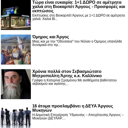
Τώρα είναι ευκαιρία: 1+1 ΔΩΡΟ σε αμέτρητα
χαλιά στη Βιοκαρπέτ Άργους - Προσφορές και
εκπτώσεις
Εκπτώσεις στη Βιοκαρπέτ Άργους με 1+1 ΔΩΡΟ σε αμέτρητα
χαλιά. Χαλιά Βι...
Όμηρος και Άργος
Μιας και με την "Οδύσσεια" του Νόλαν ο Όμηρος επανήλθε
δυναμικά στο πρ...
Χρόνια πολλά στον Σεβασμιώτατο
Μητροπολίτη Άρτης κ.κ. Καλλίνικο
Γράφει η Κατερίνα Σχισμένου:Με αισθήματα βαθύτατου
σεβασμού και αγάπης...
16 άτομα προσλαμβάνει η ΔΕΥΑ Άργους
Μυκηνών
Η Δημοτική Επιχείρηση Ύδρευσης – Αποχέτευσης Άργους –
Μυκηνών (ΔΕΥΑΑΡ....