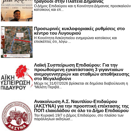
τραγούδι στην Πλατεία Δήμαινας
Ο Δήμος Επιδαύρου και η Κοινότητα Δήμαινας προσκαλούν
κατοίκους και επ...
Προσωρινές κυκλοφοριακές ρυθμίσεις στο
κέντρο του Λυγουριού
Η Κοινότητα Ασκληπιείου ενημερώνει κατοίκους και
επισκέπτες ότι, λόγω ...
Λαϊκή Συσπείρωση Επιδαύρου: Για την
προωθούμενη εγκατάσταση 3 γιγαντιαίων
ανεμογεννητριών και σταθμών αποθήκευσης
στο Μεγαλοβούνι
Μέχρι τις 31/07/2026 βρίσκεται σε δημόσια διαβούλευση η
“Μελέτη Περιβά...
Ανακοίνωση Α.Σ. Ναυπλίου-Επιδαύρου
(ΑΚΣΥΝΑ) για την προοπτική επέκτασης της
ΠΟΠ ελαιολάδου σε όλο το Δήμο Επιδαύρου
Την Κυριακή 19/7 ο Δήμος Επιδαύρου, στο πλαίσιο των
παράλληλων εκδηλώσ...