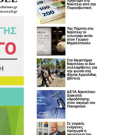
πρόστιμο στο
Ναύπλιο από την
Πυροσβεστική
Την Πέμπτη στο
Ναύπλιο το
τελευταίο αντίο
στον Γιώργο
Μιχαλόπουλο
Στα δικαστήρια
Ναυπλίου οι δυο
συλληφθέντες για
την φωτιά στα
Φίχτια Αργολίδας
(βίντεο)
ΔΕΥΑ Ναυπλίου:
Διακοπή
υδροδότησης
στον οικισμό του
Παναριτίου
Σε νομικές
ενέργειες
προχωρά η
οικογένεια του