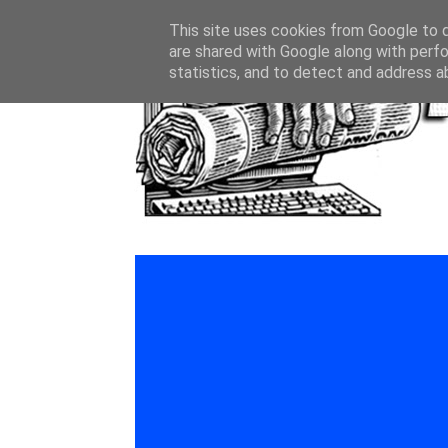
This site uses cookies from Google to de
are shared with Google along with perfo
statistics, and to detect and address a