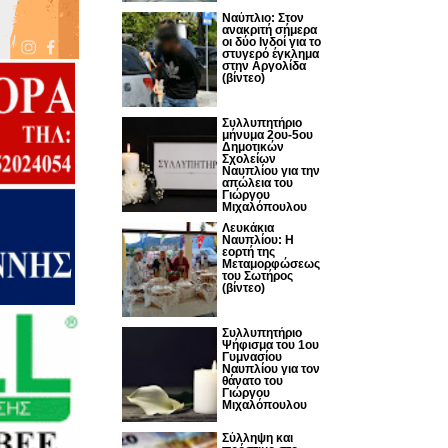
Nαύπλιο: Στον
ανακριτή σήμερα
οι δύο Ινδοί για το
στυγερό έγκλημα
στην Αργολίδα
(βίντεο)
Συλλυπητήριο
μήνυμα 2ου-5ου
Δημοτικών
Σχολείων
Ναυπλίου για την
απώλεια του
Γιώργου
Μιχαλόπουλου
Λευκάκια
Ναυπλίου: Η
εορτή της
Μεταμορφώσεως
του Σωτήρος
(βίντεο)
Συλλυπητήριο
Ψήφισμα του 1ου
Γυμνασίου
Ναυπλίου για τον
θάνατο του
Γιώργου
Μιχαλόπουλου
Σύλληψη και