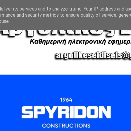
liver its services and to analyze traffic. Your IP address and u
rmance and security metrics to ensure quality of service, gene
buse.