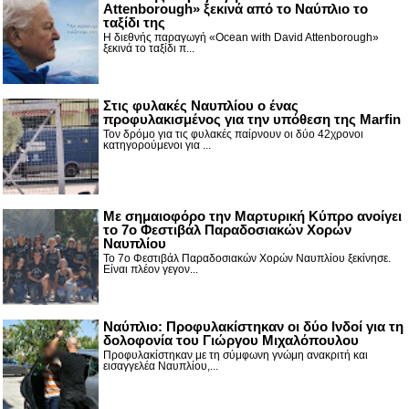
Attenborough» ξεκινά από το Ναύπλιο το
ταξίδι της
Η διεθνής παραγωγή «Ocean with David Attenborough»
ξεκινά το ταξίδι π...
Στις φυλακές Ναυπλίου ο ένας
προφυλακισμένος για την υπόθεση της Marfin
Τον δρόμο για τις φυλακές παίρνουν οι δύο 42χρονοι
κατηγορούμενοι για ...
Με σημαιοφόρο την Μαρτυρική Κύπρο ανοίγει
το 7ο Φεστιβάλ Παραδοσιακών Χορών
Ναυπλίου
Το 7ο Φεστιβάλ Παραδοσιακών Χορών Ναυπλίου ξεκίνησε.
Είναι πλέον γεγον...
Ναύπλιο: Προφυλακίστηκαν οι δύο Ινδοί για τη
δολοφονία του Γιώργου Μιχαλόπουλου
Προφυλακίστηκαν με τη σύμφωνη γνώμη ανακριτή και
εισαγγελέα Ναυπλίου,...