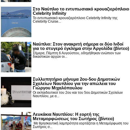
Στο Ναύπλιο το εντυπωσιακό κρουαζιερόπλοιο
Celebrity Infinity
Το εντυπωσιακό κρουαζιερόπλοιο Celebrity Infinity της
Celebrity Cruise...
Nαύπλιο: Στον ανακριτή σήμερα οι δύο Ινδοί
για το στυγερό έγκλημα στην Αργολίδα (βίντεο)
Σήμερα, Πέμπτη 6 Αυγούστου, οδηγήθηκαν ενώπιον των
δικαστικών αρχών οι...
Συλλυπητήριο μήνυμα 2ου-5ου Δημοτικών
Σχολείων Ναυπλίου για την απώλεια του
Γιώργου Μιχαλόπουλου
Οι εκπαιδευτικοί του 2ου και του 5ου Δημοτικών Σχολείων
Ναυπλίου, με α...
Λευκάκια Ναυπλίου: Η εορτή της
Μεταμορφώσεως του Σωτήρος (βίντεο)
Με θρησκευτική λαμπρότητα εορτάζεται η Μεταμόρφωση του
Σωτήρος σ...