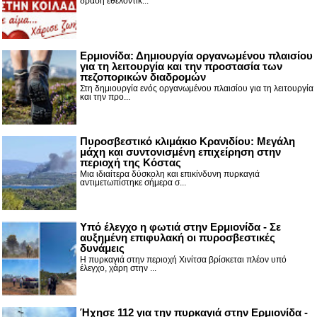
δράση εθελοντικ...
Ερμιονίδα: Δημιουργία οργανωμένου πλαισίου
για τη λειτουργία και την προστασία των
πεζοπορικών διαδρομών
Στη δημιουργία ενός οργανωμένου πλαισίου για τη λειτουργία
και την προ...
Πυροσβεστικό κλιμάκιο Κρανιδίου: Μεγάλη
μάχη και συντονισμένη επιχείρηση στην
περιοχή της Κόστας
Μια ιδιαίτερα δύσκολη και επικίνδυνη πυρκαγιά
αντιμετωπίστηκε σήμερα σ...
Υπό έλεγχο η φωτιά στην Ερμιονίδα - Σε
αυξημένη επιφυλακή οι πυροσβεστικές
δυνάμεις
Η πυρκαγιά στην περιοχή Χινίτσα βρίσκεται πλέον υπό
έλεγχο, χάρη στην ...
Ήχησε 112 για την πυρκαγιά στην Ερμιονίδα -