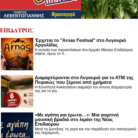
ΕΠΙΔΑΥΡΟΣ
Έρχεται το "Arnas Festival" στο Λυγουριό
Αργολίδας
Η αυλαία των παραστάσεων στο Αρχαίο Θέατρο Επιδαύρου
πέφτει, όμως το π...
Διαμαρτύρονται στο Λυγουριό για το ΑΤΜ της
Πειραιώς που ξέμεινε από χρήματα
Η Κοινότητα Ασκληπιείου εκφράζει την έντονη διαμαρτυρία
της για το γεγ...
«Με αγάπη και έρωτα…»: Μια γιορτινή
μουσική βραδιά στο λιμάνι της Νέας
Επιδαύρου
Μετά τη ζωντάνια, τη χαρά και την παράδοση του πανηγυριού
της παραμονή...