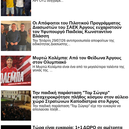
ΑΡΓΟΥΣ συγχαίρε...
Οι Απόφοιτοι του Πιλοτικού Προγράμματος
Διασωστών του ΣΑΕΚ Άργους ευχαριστούν
τον Υφυπουργό Παιδείας Κωνσταντίνο
Βλάσση
Την Τετάρτη 29/07/26 αντιπροσωπεία αποφοίτων της
ειδικότητας Διασώστης...
Μυρτώ Κολέμπα: Από τον Φείδωνα Άργους
στον Ολυμπιακό
Η Μυρτώ Κολέμπα είναι ένα από τα μεγαλύτερα ταλέντα της
γενιάς της. ...
Την παιδική παράσταση "Τομ Σώγιερ"
καταχειροκρότησε πλήθος κόσμου στον αύλειο
χώρο Στρατώνων Καποδίστρια στο Άργος
Την παιδική παράσταση "Τομ Σώγιερ" είχε την ευκαιρία να
απολαύσει πλήθ...
Τώρα είναι ευκαιρία: 1+1 ΔΩΡΟ σε αμέτρητα