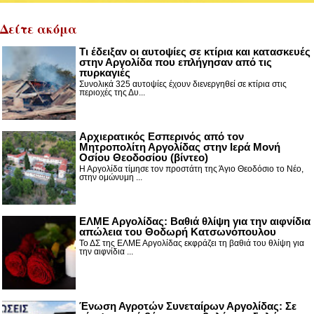
Δείτε ακόμα
Τι έδειξαν οι αυτοψίες σε κτίρια και κατασκευές
στην Αργολίδα που επλήγησαν από τις
πυρκαγιές
Συνολικά 325 αυτοψίες έχουν διενεργηθεί σε κτίρια στις
περιοχές της Δυ...
Αρχιερατικός Εσπερινός από τον
Μητροπολίτη Αργολίδας στην Ιερά Μονή
Οσίου Θεοδοσίου (βίντεο)
Η Αργολίδα τίμησε τον προστάτη της Άγιο Θεοδόσιο το Νέο,
στην ομώνυμη ...
ΕΛΜΕ Αργολίδας: Βαθιά θλίψη για την αιφνίδια
απώλεια του Θοδωρή Κατσωνόπουλου
Το ΔΣ της ΕΛΜΕ Αργολίδας εκφράζει τη βαθιά του θλίψη για
την αιφνίδια ...
Ένωση Αγροτών Συνεταίρων Αργολίδας: Σε