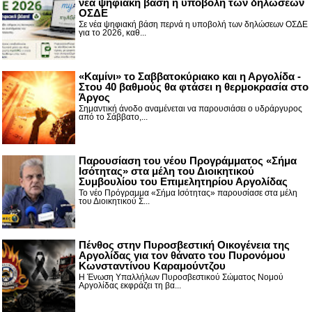
νέα ψηφιακή βάση η υποβολή των δηλώσεων
ΟΣΔΕ
Σε νέα ψηφιακή βάση περνά η υποβολή των δηλώσεων ΟΣΔΕ
για το 2026, καθ...
«Καμίνι» το Σαββατοκύριακο και η Αργολίδα -
Στου 40 βαθμούς θα φτάσει η θερμοκρασία στο
Άργος
Σημαντική άνοδο αναμένεται να παρουσιάσει ο υδράργυρος
από το Σάββατο,...
Παρουσίαση του νέου Προγράμματος «Σήμα
Ισότητας» στα μέλη του Διοικητικού
Συμβουλίου του Επιμελητηρίου Αργολίδας
Το νέο Πρόγραμμα «Σήμα Ισότητας» παρουσίασε στα μέλη
του Διοικητικού Σ...
Πένθος στην Πυροσβεστική Οικογένεια της
Αργολίδας για τον θάνατο του Πυρονόμου
Κωνσταντίνου Καραμούντζου
Η Ένωση Υπαλλήλων Πυροσβεστικού Σώματος Νομού
Αργολίδας εκφράζει τη βα...