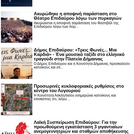
Ακυρώθηκε η αποψινή παράσταση στο
Θέατρο Επιδαύρου λόγω των πυρκαγιών
Ακυρώνεται η αποψινή παράσταση του Φεστιβάλ της
Επιδαύρου λόγω των πύρ...
Δήμος Επιδαύρου: «Τρεις Φωνές... Μια
Καρδιά» - Ένα μουσικό ταξίδι στο ελληνικό
τραγούδι στην Πλατεία Δήμαινας
Ο Δήμος Επιδαύρου και η Κοινότητα Δήμαινας προσκαλούν
κατοίκους και επ...
Προσωρινές κυκλοφοριακές ρυθμίσεις στο
κέντρο του Λυγουριού
Η Κοινότητα Ασκληπιείου ενημερώνει κατοίκους και
επισκέπτες ότι, λόγω ...
Λαϊκή Συσπείρωση Επιδαύρου: Για την
προωθούμενη εγκατάσταση 3 γιγαντιαίων
ανεμογεννητριών και σταθμών αποθήκευσης