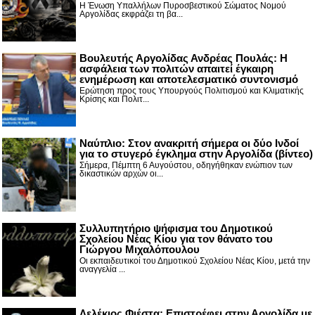
Η Ένωση Υπαλλήλων Πυροσβεστικού Σώματος Νομού
Αργολίδας εκφράζει τη βα...
Βουλευτής Αργολίδας Ανδρέας Πουλάς: Η
ασφάλεια των πολιτών απαιτεί έγκαιρη
ενημέρωση και αποτελεσματικό συντονισμό
Ερώτηση προς τους Υπουργούς Πολιτισμού και Κλιματικής
Κρίσης και Πολιτ...
Nαύπλιο: Στον ανακριτή σήμερα οι δύο Ινδοί
για το στυγερό έγκλημα στην Αργολίδα (βίντεο)
Σήμερα, Πέμπτη 6 Αυγούστου, οδηγήθηκαν ενώπιον των
δικαστικών αρχών οι...
Συλλυπητήριο ψήφισμα του Δημοτικού
Σχολείου Νέας Κίου για τον θάνατο του
Γιώργου Μιχαλόπουλου
Οι εκπαιδευτικοί του Δημοτικού Σχολείου Νέας Κίου, μετά την
αναγγελία ...
Λελέκιος Φιέστα: Επιστρέφει στην Αργολίδα με