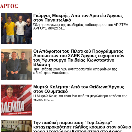
ΑΡΓΟΣ
Γιώργος Μακρής: Από τον Αριστέα Άργους
στον Παναιτωλικό
Όλη η οικογένεια της ακαδημίας ποδοσφαίρου του ΑΡΙΣΤΕΑ
ΑΡΓΟΥΣ συγχαίρε...
Οι Απόφοιτοι του Πιλοτικού Προγράμματος
Διασωστών του ΣΑΕΚ Άργους ευχαριστούν
τον Υφυπουργό Παιδείας Κωνσταντίνο
Βλάσση
Την Τετάρτη 29/07/26 αντιπροσωπεία αποφοίτων της
ειδικότητας Διασώστης...
Μυρτώ Κολέμπα: Από τον Φείδωνα Άργους
στον Ολυμπιακό
Η Μυρτώ Κολέμπα είναι ένα από τα μεγαλύτερα ταλέντα της
γενιάς της. ...
Την παιδική παράσταση "Τομ Σώγιερ"
καταχειροκρότησε πλήθος κόσμου στον αύλειο
χώρο Στρατώνων Καποδίστρια στο Άργος