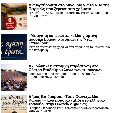
Διαμαρτύρονται στο Λυγουριό για το ΑΤΜ της
Πειραιώς που ξέμεινε από χρήματα
Η Κοινότητα Ασκληπιείου εκφράζει την έντονη διαμαρτυρία
της για το γεγ...
«Με αγάπη και έρωτα…»: Μια γιορτινή
μουσική βραδιά στο λιμάνι της Νέας
Επιδαύρου
Μετά τη ζωντάνια, τη χαρά και την παράδοση του πανηγυριού
της παραμονή...
Ακυρώθηκε η αποψινή παράσταση στο
Θέατρο Επιδαύρου λόγω των πυρκαγιών
Ακυρώνεται η αποψινή παράσταση του Φεστιβάλ της
Επιδαύρου λόγω των πύρ...
Δήμος Επιδαύρου: «Τρεις Φωνές... Μια
Καρδιά» - Ένα μουσικό ταξίδι στο ελληνικό
τραγούδι στην Πλατεία Δήμαινας
Ο Δήμος Επιδαύρου και η Κοινότητα Δήμαινας προσκαλούν
κατοίκους και επ...