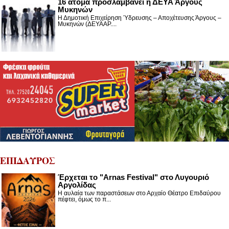
16 άτομα προσλαμβάνει η ΔΕΥΑ Άργους
Μυκηνών
Η Δημοτική Επιχείρηση Ύδρευσης – Αποχέτευσης Άργους –
Μυκηνών (ΔΕΥΑΑΡ....
ΕΠΙΔΑΥΡΟΣ
Έρχεται το "Arnas Festival" στο Λυγουριό
Αργολίδας
Η αυλαία των παραστάσεων στο Αρχαίο Θέατρο Επιδαύρου
πέφτει, όμως το π...