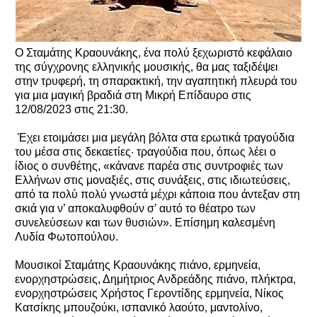
Ο Σταμάτης Κραουνάκης, ένα πολύ ξεχωριστό κεφάλαιο
της σύγχρονης ελληνικής μουσικής, θα μας ταξιδέψει
στην τρυφερή, τη σπαρακτική, την αγαπητική πλευρά του
για μια μαγική βραδιά στη Μικρή Επίδαυρο στις
12/08/2023 στις 21:30.
Έχει ετοιμάσει μια μεγάλη βόλτα στα ερωτικά τραγούδια
του μέσα στις δεκαετίες· τραγούδια που, όπως λέει ο
ίδιος ο συνθέτης, «κάνανε παρέα στις συντροφιές των
Ελλήνων στις μοναξιές, στις συνάξεις, στις ιδιωτεύσεις,
από τα πολύ πολύ γνωστά μέχρι κάποια που άντεξαν στη
σκιά για ν’ αποκαλυφθούν σ’ αυτό το θέατρο των
συνελεύσεων και των θυσιών». Επίσημη καλεσμένη
Λυδία Φωτοπούλου.
Μουσικοί Σταμάτης Κραουνάκης πιάνο, ερμηνεία,
ενορχηστρώσεις, Δημήτριος Ανδρεάδης πιάνο, πλήκτρα,
ενορχηστρώσεις Χρήστος Γεροντίδης ερμηνεία, Νίκος
Κατσίκης μπουζούκι, ισπανικό λαούτο, μαντολίνο,