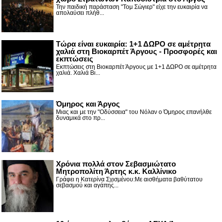
Την παιδική παράσταση "Τομ Σώγιερ" είχε την ευκαιρία να
απολαύσει πλήθ...
Τώρα είναι ευκαιρία: 1+1 ΔΩΡΟ σε αμέτρητα
χαλιά στη Βιοκαρπέτ Άργους - Προσφορές και
εκπτώσεις
Εκπτώσεις στη Βιοκαρπέτ Άργους με 1+1 ΔΩΡΟ σε αμέτρητα
χαλιά. Χαλιά Βι...
Όμηρος και Άργος
Μιας και με την "Οδύσσεια" του Νόλαν ο Όμηρος επανήλθε
δυναμικά στο πρ...
Χρόνια πολλά στον Σεβασμιώτατο
Μητροπολίτη Άρτης κ.κ. Καλλίνικο
Γράφει η Κατερίνα Σχισμένου:Με αισθήματα βαθύτατου
σεβασμού και αγάπης...