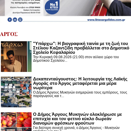
ΑΡΓΟΣ
"Υπάρχω": Η βιογραφική ταινία με τη ζωή του
Στέλιου Καζαντζίδη προβάλλεται στο Δημοτικό
Σχολείο Κεφαλαρίου
Την Κυριακή 09.08.2026 (21:00) στον αύλειο χώρο του
Δημοτικού Σχολείου...
Δεκαπενταύγουστος: H λειτουργία της Λαϊκής
Αγοράς στο Άργος μεταφέρεται μια μέρα
νωρίτερα
Ο Δήμος Άργους Μυκηνών ενημερώνει τους εμπόρους, τους
παραγωγούς και τ...
Ο Δήμος Άργους Μυκηνών ολοκλήρωσε με
επιτυχία και τον φετινό κύκλο δωρεάν
διανομών φρέσκων φρούτων
Για δεύτερη συνεχή χρονιά, ο Δήμος Άργους - Μυκηνών