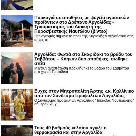
Πυρκαγιά σε αποθήκες με ψυγεία αγροτικών
προϊόντων στο Δρέπανο Αργολίδας -
Τραυματισμός του Διοικητή της
Πυροσβεστικής Ναυπλίου (βίντεο)
Συναγερμός σήμανε το πρωί της Κυριακής 9 Αυγούστου στις
αρχές τη...
Αργολίδα: Φωτιά στο Σκαφιδάκι το βράδυ του
Σαββάτου – Κάηκαν δύο αποθήκες, σώθηκε
σπίτι
Μεγάλη αναστάτωση προκλήθηκε το βράδυ του Σαββάτου
στο χωριό Σκαφιδάκι...
Ευχές στον Μητροπολίτη Άρτης κ.κ. Καλλίνικο
από τον Σύνδεσμο Ιεροψαλτών Αργολίδας
Ο Σύνδεσμος Ιεροψαλτών Αργολίδας '' Ιάκωβος Ναυπλίωτης ''
σήμερα 8 Αυγ...
Τους 40 βαθμούς κελσίου άγγιξε η
θερμοκρασία και στην Αργολίδα