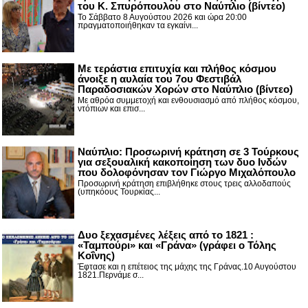
του Κ. Σπυρόπουλου στο Ναύπλιο (βίντεο)
Το Σάββατο 8 Αυγούστου 2026 και ώρα 20:00
πραγματοποιήθηκαν τα εγκαίνι...
Με τεράστια επιτυχία και πλήθος κόσμου
άνοιξε η αυλαία του 7ου Φεστιβάλ
Παραδοσιακών Χορών στο Ναύπλιο (βίντεο)
Με αθρόα συμμετοχή και ενθουσιασμό από πλήθος κόσμου,
ντόπιων και επισ...
Ναύπλιο: Προσωρινή κράτηση σε 3 Τούρκους
για σεξουαλική κακοποίηση των δυο Ινδών
που δολοφόνησαν τον Γιώργο Μιχαλόπουλο
Προσωρινή κράτηση επιβλήθηκε στους τρεις αλλοδαπούς
(υπηκόους Τουρκίας...
Δυο ξεχασμένες λέξεις από το 1821 :
«Ταμπούρι» και «Γράνα» (γράφει ο Τόλης
Κοΐνης)
Έφτασε και η επέτειος της μάχης της Γράνας.10 Αυγούστου
1821.Περνάμε σ...