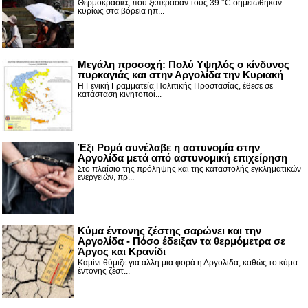
Θερμοκρασίες που ξεπέρασαν τους 39 °C σημειώθηκαν
κυρίως στα βόρεια ηπ...
Μεγάλη προσοχή: Πολύ Υψηλός ο κίνδυνος
πυρκαγιάς και στην Αργολίδα την Κυριακή
Η Γενική Γραμματεία Πολιτικής Προστασίας, έθεσε σε
κατάσταση κινητοποί...
Έξι Ρομά συνέλαβε η αστυνομία στην
Αργολίδα μετά από αστυνομική επιχείρηση
Στο πλαίσιο της πρόληψης και της καταστολής εγκληματικών
ενεργειών, πρ...
Κύμα έντονης ζέστης σαρώνει και την
Αργολίδα - Πόσο έδειξαν τα θερμόμετρα σε
Άργος και Κρανίδι
Καμίνι θύμιζε για άλλη μια φορά η Αργολίδα, καθώς το κύμα
έντονης ζέστ...