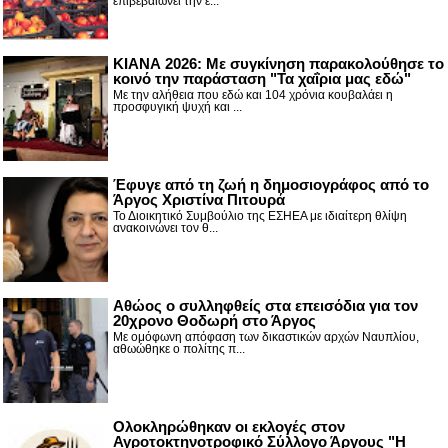
επιβεβαιώνει την έ...
ΚΙΑΝΑ 2026: Με συγκίνηση παρακολούθησε το
κοινό την παράσταση "Τα χαΐρια μας εδώ"
Με την αλήθεια που εδώ και 104 χρόνια κουβαλάει η
προσφυγική ψυχή και ...
Έφυγε από τη ζωή η δημοσιογράφος από το
Άργος Χριστίνα Πιτουρά
Το Διοικητικό Συμβούλιο της ΕΣΗΕΑ με ιδιαίτερη θλίψη
ανακοινώνει τον θ...
Αθώος ο συλληφθείς στα επεισόδια για τον
20χρονο Θοδωρή στο Άργος
Με ομόφωνη απόφαση των δικαστικών αρχών Ναυπλίου,
αθωώθηκε ο πολίτης π...
Ολοκληρώθηκαν οι εκλογές στον
Αγροτοκτηνοτροφικό Σύλλογο Άργους "Η