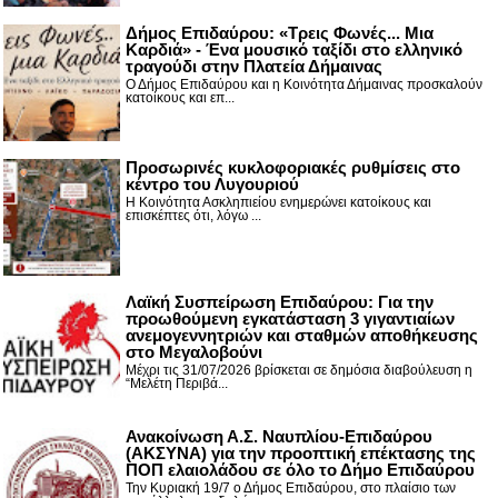
Δήμος Επιδαύρου: «Τρεις Φωνές... Μια
Καρδιά» - Ένα μουσικό ταξίδι στο ελληνικό
τραγούδι στην Πλατεία Δήμαινας
Ο Δήμος Επιδαύρου και η Κοινότητα Δήμαινας προσκαλούν
κατοίκους και επ...
Προσωρινές κυκλοφοριακές ρυθμίσεις στο
κέντρο του Λυγουριού
Η Κοινότητα Ασκληπιείου ενημερώνει κατοίκους και
επισκέπτες ότι, λόγω ...
Λαϊκή Συσπείρωση Επιδαύρου: Για την
προωθούμενη εγκατάσταση 3 γιγαντιαίων
ανεμογεννητριών και σταθμών αποθήκευσης
στο Μεγαλοβούνι
Μέχρι τις 31/07/2026 βρίσκεται σε δημόσια διαβούλευση η
“Μελέτη Περιβά...
Ανακοίνωση Α.Σ. Ναυπλίου-Επιδαύρου
(ΑΚΣΥΝΑ) για την προοπτική επέκτασης της
ΠΟΠ ελαιολάδου σε όλο το Δήμο Επιδαύρου
Την Κυριακή 19/7 ο Δήμος Επιδαύρου, στο πλαίσιο των