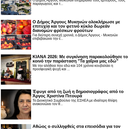
Ο Δήμος Άργους Μυκηνών ενημερώνει τους εμπόρους, τους
παραγωγούς και τ...
Ο Δήμος Άργους Μυκηνών ολοκλήρωσε με
επιτυχία και τον φετινό κύκλο δωρεάν
διανομών φρέσκων φρούτων
Για δεύτερη συνεχή χρονιά, ο Δήμος Άργους - Μυκηνών
επιβεβαιώνει την έ...
ΚΙΑΝΑ 2026: Με συγκίνηση παρακολούθησε το
κοινό την παράσταση "Τα χαΐρια μας εδώ"
Με την αλήθεια που εδώ και 104 χρόνια κουβαλάει η
προσφυγική ψυχή και ...
Έφυγε από τη ζωή η δημοσιογράφος από το
Άργος Χριστίνα Πιτουρά
Το Διοικητικό Συμβούλιο της ΕΣΗΕΑ με ιδιαίτερη θλίψη
ανακοινώνει τον θ...
Αθώος ο συλληφθείς στα επεισόδια για τον