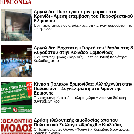
ΕΡΜΙΟΝΙΔΑ
Αργολίδα: Πυρκαγιά σε μίνι μάρκετ στο
Κρανίδι - Άμεση επέμβαση του Πυροσβεστικού
Κλιμακίου
Ένα περιστατικό που αποδεικνύει ότι για έναν πυροσβέστη το
καθήκον δε...
Αργολίδα: Έρχεται η «Γιορτή του Ψαρά» στις 8
Αυγούστου στην Κοιλάδα Ερμιονίδας
Ο Αθλητικός Όμιλος «Κορωνίς» με τη Δημοτική Κοινότητα
Κοιλάδας, με το...
Κίνηση Πολιτών Ερμιονίδας: Αλληλεγγύη στην
Παλαιστίνη - Συγκέντρωση στο λιμάνι της
Ερμιόνης
Την ερχόμενη Κυριακή σε όλη τη χώρα γίνεται για δεύτερη
συνεχόμενη χρο...
Δράση εθελοντικής αιμοδοσίας από τον
Πολιτιστικό Σύλλογο «Φράγχθι» Κοιλάδας
Ο Πολιτιστικός Σύλλογος «Φράγχθι» Κοιλάδας διοργανώνει
δράση εθελοντικ...