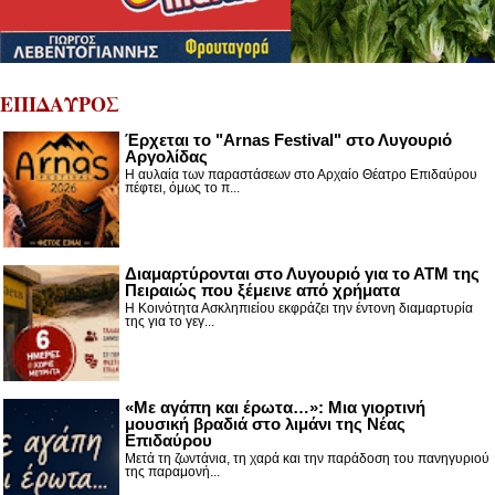
ΕΠΙΔΑΥΡΟΣ
Έρχεται το "Arnas Festival" στο Λυγουριό
Αργολίδας
Η αυλαία των παραστάσεων στο Αρχαίο Θέατρο Επιδαύρου
πέφτει, όμως το π...
Διαμαρτύρονται στο Λυγουριό για το ΑΤΜ της
Πειραιώς που ξέμεινε από χρήματα
Η Κοινότητα Ασκληπιείου εκφράζει την έντονη διαμαρτυρία
της για το γεγ...
«Με αγάπη και έρωτα…»: Μια γιορτινή
μουσική βραδιά στο λιμάνι της Νέας
Επιδαύρου
Μετά τη ζωντάνια, τη χαρά και την παράδοση του πανηγυριού
της παραμονή...