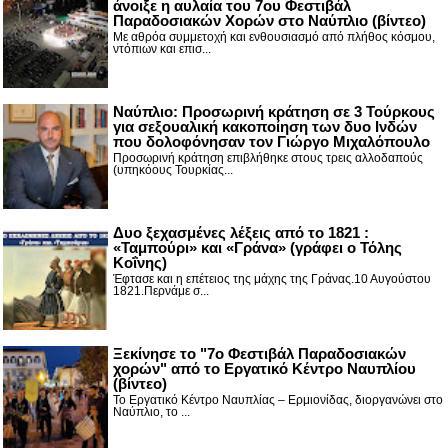
άνοιξε η αυλαία του 7ου Φεστιβάλ
Παραδοσιακών Χορών στο Ναύπλιο (βίντεο)
Με αθρόα συμμετοχή και ενθουσιασμό από πλήθος κόσμου,
ντόπιων και επισ...
Ναύπλιο: Προσωρινή κράτηση σε 3 Τούρκους
για σεξουαλική κακοποίηση των δυο Ινδών
που δολοφόνησαν τον Γιώργο Μιχαλόπουλο
Προσωρινή κράτηση επιβλήθηκε στους τρεις αλλοδαπούς
(υπηκόους Τουρκίας...
Δυο ξεχασμένες λέξεις από το 1821 :
«Ταμπούρι» και «Γράνα» (γράφει ο Τόλης
Κοΐνης)
Έφτασε και η επέτειος της μάχης της Γράνας.10 Αυγούστου
1821.Περνάμε σ...
Ξεκίνησε το "7ο Φεστιβάλ Παραδοσιακών
χορών" από το Εργατικό Κέντρο Ναυπλίου
(βίντεο)
Το Εργατικό Κέντρο Ναυπλίας – Ερμιονίδας, διοργανώνει στο
Ναύπλιο, το ...