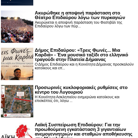
Ακυρώθηκε η αποψινή παράσταση στο
Θέατρο Επιδαύρου λόγω των πυρκαγιών
Ακυρώνεται η αποψινή παράσταση του Φεστιβάλ της
Επιδαύρου λόγω των πύρ...
Δήμος Επιδαύρου: «Τρεις Φωνές... Μια
Καρδιά» - Ένα μουσικό ταξίδι στο ελληνικό
τραγούδι στην Πλατεία Δήμαινας
Ο Δήμος Επιδαύρου και η Κοινότητα Δήμαινας προσκαλούν
κατοίκους και επ...
Προσωρινές κυκλοφοριακές ρυθμίσεις στο
κέντρο του Λυγουριού
Η Κοινότητα Ασκληπιείου ενημερώνει κατοίκους και
επισκέπτες ότι, λόγω ...
Λαϊκή Συσπείρωση Επιδαύρου: Για την
προωθούμενη εγκατάσταση 3 γιγαντιαίων
ανεμογεννητριών και σταθμών αποθήκευσης