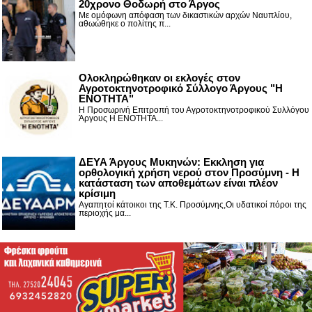
20χρονο Θοδωρή στο Άργος
Με ομόφωνη απόφαση των δικαστικών αρχών Ναυπλίου,
αθωώθηκε ο πολίτης π...
Ολοκληρώθηκαν οι εκλογές στον
Αγροτοκτηνοτροφικό Σύλλογο Άργους "Η
ΕΝΟΤΗΤΑ"
Η Προσωρινή Επιτροπή του Αγροτοκτηνοτροφικού Συλλόγου
Άργους Η ΕΝΟΤΗΤΑ...
ΔΕΥΑ Άργους Μυκηνών: Εκκληση για
ορθολογική χρήση νερού στον Προσύμνη - Η
κατάσταση των αποθεμάτων είναι πλέον
κρίσιμη
Αγαπητοί κάτοικοι της Τ.Κ. Προσύμνης,Οι υδατικοί πόροι της
περιοχής μα...