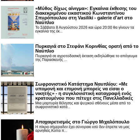
«Μύθος δίχως αίνιγμα»: Εγκαίνια έκθεσης του
διακεκριμένου εικαστικού Κωνσταντίνου
Σπυρόπουλου στη Vasiliki - galerie d'art στο
Ναύπλιο
Το Σάββατο 8 Αυγούστου 2026 και ώρα 20:00 θα γίνουν τα
εγκαίνια της έκ...
Πυρκαγιά στο Στεφάνι Κορινθίας ορατή από το
Ναύπλιο
Πυρκαγιά σε αγροτοδασική έκταση εκδηλώθηκε το απόγευμα
της Παρασκευής ...
Σωφρονιστικό Κατάστημα Ναυπλίου: «Με
υπομονή και επιμονή μπορείς να είσαι ο
νικητής» - η συγκλονιστική καταγραφή ενός
κρατουμένου που πέτυχε στις Πανελλαδικές
Μια μαρτυρία θέλησης και ψυχικού σθένους μέσα από το
σωφρονιστικό κατά...
Αποχαιρετισμός στο Γιώργο Μιχαλόπουλο
Η πίκρα σήμεραδεν έχει σύνορακι εσύ δεν έπρεπε να μας
αρνηθείς.Κοίτα π...