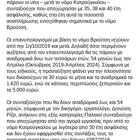
πάρουν οι νέοι – μετά το νόμο Κατρούγκαλου –
συνταξιούχοι που αποχώρησαν με 35, 38 και 40 έτη
ασφάλισης, καθώς στα έτη αυτά τα ποσοστά
αναπλήρωσης ενισχύθηκαν σημαντικά με το νόμο
Βρούτση.
Οι επανυπολογισμοί με βάση το νόμο Βρούτση ισχύουν
από την 1η/10/2019 και μετά. Δηλαδή όσοι περιμένουν
αυξήσεις από τον επανυπολογισμό θα τις πάρουν με
αναδρομικά άνω των τεσσάρων ετών, 54 μηνών έως τον
Απρίλιο (Οκτώβριος 2019-Απρίλιος 2024). Σύμφωνα με
τους ειδικούς, η προσαύξηση φτάνει για την πλειονότητα
των δικαιούχων τα 30 ευρώ το μήνα και τα αναδρομικά τα
1.620 ευρώ, ενώ σε κάποιες περιπτώσεις ξεπερνούν και
τα 5.000 ευρώ.
Οι συνταξιούχοι που θα δουν αναδρομικά έως και 54
μηνών, σύμφωνα με τον δικηγόρο- εργατολόγο, Διονύση
Ρίζο, ανήκουν στις εξής κατηγορίες:Παλαιοί συνταξιούχοι
που αποχώρησαν από την αγορά εργασίας πριν από το
νόμο Κατρούγκαλου με λιγότερα από 30 έτη ασφάλισης
και δεν έχουν εφαρμοσθεί στις συντάξεις τους τα
ποσοστά αναπλήρωσης του Νόμου 4387/2016.