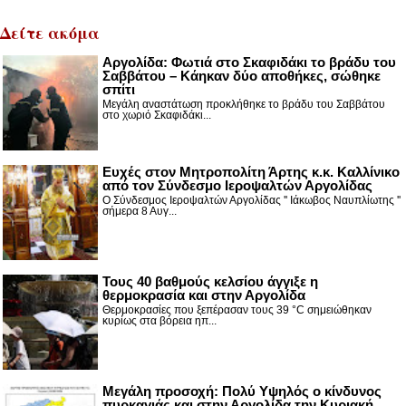
Δείτε ακόμα
Αργολίδα: Φωτιά στο Σκαφιδάκι το βράδυ του
Σαββάτου – Κάηκαν δύο αποθήκες, σώθηκε
σπίτι
Μεγάλη αναστάτωση προκλήθηκε το βράδυ του Σαββάτου
στο χωριό Σκαφιδάκι...
Ευχές στον Μητροπολίτη Άρτης κ.κ. Καλλίνικο
από τον Σύνδεσμο Ιεροψαλτών Αργολίδας
Ο Σύνδεσμος Ιεροψαλτών Αργολίδας '' Ιάκωβος Ναυπλίωτης ''
σήμερα 8 Αυγ...
Τους 40 βαθμούς κελσίου άγγιξε η
θερμοκρασία και στην Αργολίδα
Θερμοκρασίες που ξεπέρασαν τους 39 °C σημειώθηκαν
κυρίως στα βόρεια ηπ...
Μεγάλη προσοχή: Πολύ Υψηλός ο κίνδυνος
πυρκαγιάς και στην Αργολίδα την Κυριακή