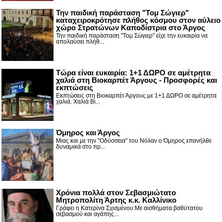
Την παιδική παράσταση "Τομ Σώγιερ"
καταχειροκρότησε πλήθος κόσμου στον αύλειο
χώρο Στρατώνων Καποδίστρια στο Άργος
Την παιδική παράσταση "Τομ Σώγιερ" είχε την ευκαιρία να
απολαύσει πλήθ...
Τώρα είναι ευκαιρία: 1+1 ΔΩΡΟ σε αμέτρητα
χαλιά στη Βιοκαρπέτ Άργους - Προσφορές και
εκπτώσεις
Εκπτώσεις στη Βιοκαρπέτ Άργους με 1+1 ΔΩΡΟ σε αμέτρητα
χαλιά. Χαλιά Βι...
Όμηρος και Άργος
Μιας και με την "Οδύσσεια" του Νόλαν ο Όμηρος επανήλθε
δυναμικά στο πρ...
Χρόνια πολλά στον Σεβασμιώτατο
Μητροπολίτη Άρτης κ.κ. Καλλίνικο
Γράφει η Κατερίνα Σχισμένου:Με αισθήματα βαθύτατου
σεβασμού και αγάπης...