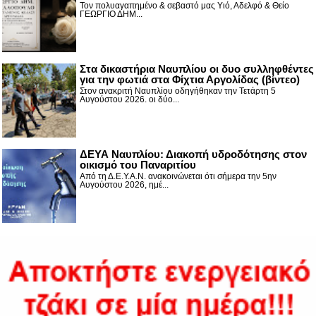
Τον πολυαγαπημένο & σεβαστό μας Υιό, Αδελφό & Θείο
ΓΕΩΡΓΙΟ ΔΗΜ...
Στα δικαστήρια Ναυπλίου οι δυο συλληφθέντες
για την φωτιά στα Φίχτια Αργολίδας (βίντεο)
Στον ανακριτή Ναυπλίου οδηγήθηκαν την Τετάρτη 5
Αυγούστου 2026. οι δύο...
ΔΕΥΑ Ναυπλίου: Διακοπή υδροδότησης στον
οικισμό του Παναριτίου
Από τη Δ.Ε.Υ.Α.Ν. ανακοινώνεται ότι σήμερα την 5ην
Αυγούστου 2026, ημέ...