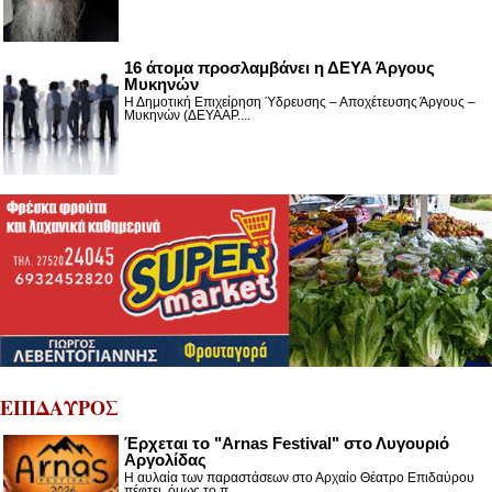
16 άτομα προσλαμβάνει η ΔΕΥΑ Άργους
Μυκηνών
Η Δημοτική Επιχείρηση Ύδρευσης – Αποχέτευσης Άργους –
Μυκηνών (ΔΕΥΑΑΡ....
ΕΠΙΔΑΥΡΟΣ
Έρχεται το "Arnas Festival" στο Λυγουριό
Αργολίδας
Η αυλαία των παραστάσεων στο Αρχαίο Θέατρο Επιδαύρου
πέφτει, όμως το π...