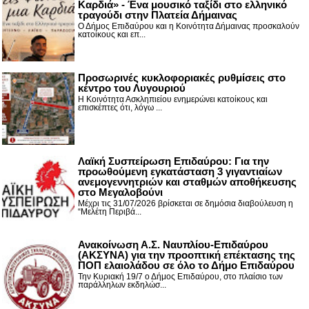
Καρδιά» - Ένα μουσικό ταξίδι στο ελληνικό
τραγούδι στην Πλατεία Δήμαινας
Ο Δήμος Επιδαύρου και η Κοινότητα Δήμαινας προσκαλούν
κατοίκους και επ...
Προσωρινές κυκλοφοριακές ρυθμίσεις στο
κέντρο του Λυγουριού
Η Κοινότητα Ασκληπιείου ενημερώνει κατοίκους και
επισκέπτες ότι, λόγω ...
Λαϊκή Συσπείρωση Επιδαύρου: Για την
προωθούμενη εγκατάσταση 3 γιγαντιαίων
ανεμογεννητριών και σταθμών αποθήκευσης
στο Μεγαλοβούνι
Μέχρι τις 31/07/2026 βρίσκεται σε δημόσια διαβούλευση η
“Μελέτη Περιβά...
Ανακοίνωση Α.Σ. Ναυπλίου-Επιδαύρου
(ΑΚΣΥΝΑ) για την προοπτική επέκτασης της
ΠΟΠ ελαιολάδου σε όλο το Δήμο Επιδαύρου
Την Κυριακή 19/7 ο Δήμος Επιδαύρου, στο πλαίσιο των
παράλληλων εκδηλώσ...