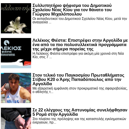
Συλλυπητήριο ψήφισμα του Δημοτικού
Σχολείου Νέας Κίου για τον θάνατο του
Γιώργου Μιχαλόπουλου
Οι εκπαιδευτικοί του Δημοτικού Σχολείου Νέας Κίου, μετά την
αναγγελία ...
Λελέκιος Φιέστα: Επιστρέφει στην Αργολίδα με
ένα από τα πιο πολυσυλλεκτικά προγράμματα
της μέχρι σήμερα πορείας της
Η Λελέκιος Φιέστα επιστρέφει για ακόμη μία χρονιά στη Νέα
Κίο, στις 7 ...
Στον τελικό του Παγκοσμίου Πρωταθλήματος
Στίβου Κ20 ο Άρης Παπαδόπουλος από την
Αργολίδα
Με εξαιρετική εμφάνιση στον προκριματικό της σφαιροβολίας,
ο αθλητής τ...
Σε 22 ελέγχους της Αστυνομίας συνελήφθησαν
5 Ρομά στην Αργολίδα
Στο πλαίσιο της πρόληψης και της καταστολής εγκληματικών
ενεργειών, πρ...