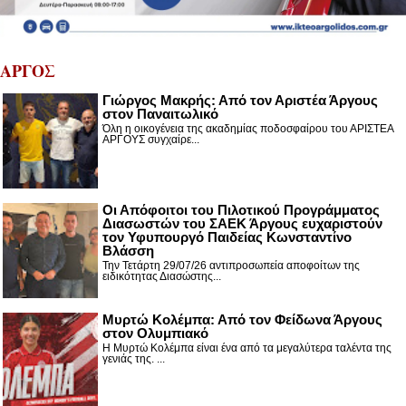
ΑΡΓΟΣ
Γιώργος Μακρής: Από τον Αριστέα Άργους
στον Παναιτωλικό
Όλη η οικογένεια της ακαδημίας ποδοσφαίρου του ΑΡΙΣΤΕΑ
ΑΡΓΟΥΣ συγχαίρε...
Οι Απόφοιτοι του Πιλοτικού Προγράμματος
Διασωστών του ΣΑΕΚ Άργους ευχαριστούν
τον Υφυπουργό Παιδείας Κωνσταντίνο
Βλάσση
Την Τετάρτη 29/07/26 αντιπροσωπεία αποφοίτων της
ειδικότητας Διασώστης...
Μυρτώ Κολέμπα: Από τον Φείδωνα Άργους
στον Ολυμπιακό
Η Μυρτώ Κολέμπα είναι ένα από τα μεγαλύτερα ταλέντα της
γενιάς της. ...