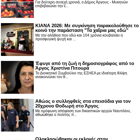
Για δεύτερη συνεχή χρονιά, ο Δήμος Άργους - Μυκηνών
επιβεβαιώνει την έ...
ΚΙΑΝΑ 2026: Με συγκίνηση παρακολούθησε το
κοινό την παράσταση "Τα χαΐρια μας εδώ"
Με την αλήθεια που εδώ και 104 χρόνια κουβαλάει η
προσφυγική ψυχή και ...
Έφυγε από τη ζωή η δημοσιογράφος από το
Άργος Χριστίνα Πιτουρά
Το Διοικητικό Συμβούλιο της ΕΣΗΕΑ με ιδιαίτερη θλίψη
ανακοινώνει τον θ...
Αθώος ο συλληφθείς στα επεισόδια για τον
20χρονο Θοδωρή στο Άργος
Με ομόφωνη απόφαση των δικαστικών αρχών Ναυπλίου,
αθωώθηκε ο πολίτης π...
Ολοκληρώθηκαν οι εκλογές στον