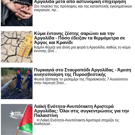
Αργολίδα μετά από αστυνομική επιχείρηση
Στο πλαίσιο της πρόληψης και της καταστολής εγκληματικών
ενεργειών, πρ...
Κύμα έντονης ζέστης σαρώνει και την
Αργολίδα - Πόσο έδειξαν τα θερμόμετρα σε
Άργος και Κρανίδι
Καμίνι θύμιζε για άλλη μια φορά η Αργολίδα, καθώς το κύμα
έντονης ζέστ...
Πυρκαγιά στο Σταυροπόδι Αργολίδας - Άμεση
κινητοποίηση της Πυροσβεστικής
Φωτιά ξέσπασε το μεσημέρι της Παρασκευής 7 Αυγούστου
στην περιοχή Σταυ...
Λαϊκή Ενότητα-Ανυπότακτη Αριστερά
Αργολίδας: Όλοι στις συγκεντρώσεις για την
Παλαιστίνη
Η Λαϊκή Ενότητα-Ανυπότακτη Αριστερά στηρίζει τις
διαδηλώσ...