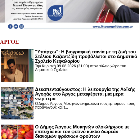
ΑΡΓΟΣ
"Υπάρχω": Η βιογραφική ταινία με τη ζωή του
Στέλιου Καζαντζίδη προβάλλεται στο Δημοτικό
Σχολείο Κεφαλαρίου
Την Κυριακή 09.08.2026 (21:00) στον αύλειο χώρο του
Δημοτικού Σχολείου...
Δεκαπενταύγουστος: H λειτουργία της Λαϊκής
Αγοράς στο Άργος μεταφέρεται μια μέρα
νωρίτερα
Ο Δήμος Άργους Μυκηνών ενημερώνει τους εμπόρους, τους
παραγωγούς και τ...
Ο Δήμος Άργους Μυκηνών ολοκλήρωσε με
επιτυχία και τον φετινό κύκλο δωρεάν
διανομών φρέσκων φρούτων