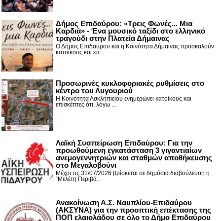
Δήμος Επιδαύρου: «Τρεις Φωνές... Μια
Καρδιά» - Ένα μουσικό ταξίδι στο ελληνικό
τραγούδι στην Πλατεία Δήμαινας
Ο Δήμος Επιδαύρου και η Κοινότητα Δήμαινας προσκαλούν
κατοίκους και επ...
Προσωρινές κυκλοφοριακές ρυθμίσεις στο
κέντρο του Λυγουριού
Η Κοινότητα Ασκληπιείου ενημερώνει κατοίκους και
επισκέπτες ότι, λόγω ...
Λαϊκή Συσπείρωση Επιδαύρου: Για την
προωθούμενη εγκατάσταση 3 γιγαντιαίων
ανεμογεννητριών και σταθμών αποθήκευσης
στο Μεγαλοβούνι
Μέχρι τις 31/07/2026 βρίσκεται σε δημόσια διαβούλευση η
“Μελέτη Περιβά...
Ανακοίνωση Α.Σ. Ναυπλίου-Επιδαύρου
(ΑΚΣΥΝΑ) για την προοπτική επέκτασης της
ΠΟΠ ελαιολάδου σε όλο το Δήμο Επιδαύρου