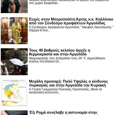
Μεγάλη αναστάτωση προκλήθηκε το βράδυ του Σαββάτου
στο χωριό Σκαφιδάκι...
Ευχές στον Μητροπολίτη Άρτης κ.κ. Καλλίνικο
από τον Σύνδεσμο Ιεροψαλτών Αργολίδας
Ο Σύνδεσμος Ιεροψαλτών Αργολίδας '' Ιάκωβος Ναυπλίωτης ''
σήμερα 8 Αυγ...
Τους 40 βαθμούς κελσίου άγγιξε η
θερμοκρασία και στην Αργολίδα
Θερμοκρασίες που ξεπέρασαν τους 39 °C σημειώθηκαν
κυρίως στα βόρεια ηπ...
Μεγάλη προσοχή: Πολύ Υψηλός ο κίνδυνος
πυρκαγιάς και στην Αργολίδα την Κυριακή
Η Γενική Γραμματεία Πολιτικής Προστασίας, έθεσε σε
κατάσταση κινητοποί...
Έξι Ρομά συνέλαβε η αστυνομία στην