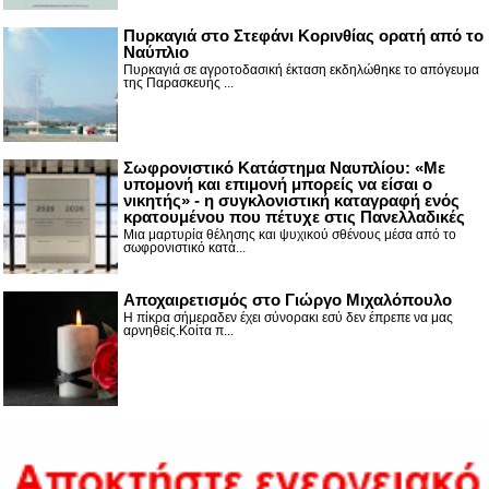
Πυρκαγιά στο Στεφάνι Κορινθίας ορατή από το
Ναύπλιο
Πυρκαγιά σε αγροτοδασική έκταση εκδηλώθηκε το απόγευμα
της Παρασκευής ...
Σωφρονιστικό Κατάστημα Ναυπλίου: «Με
υπομονή και επιμονή μπορείς να είσαι ο
νικητής» - η συγκλονιστική καταγραφή ενός
κρατουμένου που πέτυχε στις Πανελλαδικές
Μια μαρτυρία θέλησης και ψυχικού σθένους μέσα από το
σωφρονιστικό κατά...
Αποχαιρετισμός στο Γιώργο Μιχαλόπουλο
Η πίκρα σήμεραδεν έχει σύνορακι εσύ δεν έπρεπε να μας
αρνηθείς.Κοίτα π...