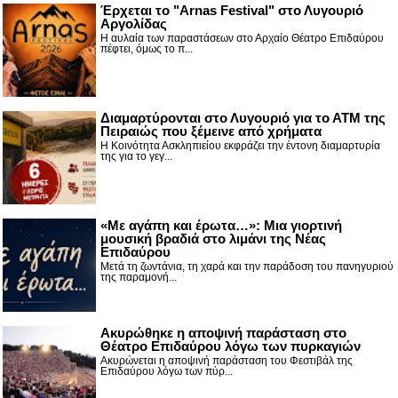
Έρχεται το "Arnas Festival" στο Λυγουριό
Αργολίδας
Η αυλαία των παραστάσεων στο Αρχαίο Θέατρο Επιδαύρου
πέφτει, όμως το π...
Διαμαρτύρονται στο Λυγουριό για το ΑΤΜ της
Πειραιώς που ξέμεινε από χρήματα
Η Κοινότητα Ασκληπιείου εκφράζει την έντονη διαμαρτυρία
της για το γεγ...
«Με αγάπη και έρωτα…»: Μια γιορτινή
μουσική βραδιά στο λιμάνι της Νέας
Επιδαύρου
Μετά τη ζωντάνια, τη χαρά και την παράδοση του πανηγυριού
της παραμονή...
Ακυρώθηκε η αποψινή παράσταση στο
Θέατρο Επιδαύρου λόγω των πυρκαγιών
Ακυρώνεται η αποψινή παράσταση του Φεστιβάλ της
Επιδαύρου λόγω των πύρ...