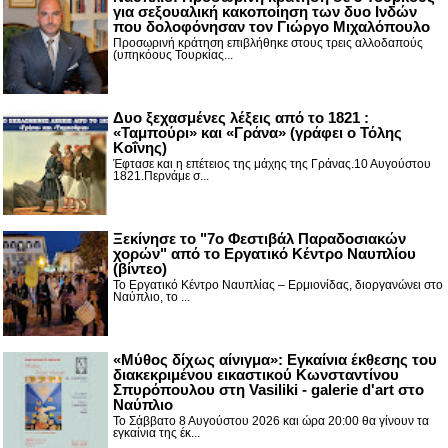
για σεξουαλική κακοποίηση των δυο Ινδών
που δολοφόνησαν τον Γιώργο Μιχαλόπουλο
Προσωρινή κράτηση επιβλήθηκε στους τρεις αλλοδαπούς
(υπηκόους Τουρκίας...
Δυο ξεχασμένες λέξεις από το 1821 :
«Ταμπούρι» και «Γράνα» (γράφει ο Τόλης
Κοΐνης)
Έφτασε και η επέτειος της μάχης της Γράνας.10 Αυγούστου
1821.Περνάμε σ...
Ξεκίνησε το "7ο Φεστιβάλ Παραδοσιακών
χορών" από το Εργατικό Κέντρο Ναυπλίου
(βίντεο)
Το Εργατικό Κέντρο Ναυπλίας – Ερμιονίδας, διοργανώνει στο
Ναύπλιο, το ...
«Μύθος δίχως αίνιγμα»: Εγκαίνια έκθεσης του
διακεκριμένου εικαστικού Κωνσταντίνου
Σπυρόπουλου στη Vasiliki - galerie d'art στο
Ναύπλιο
Το Σάββατο 8 Αυγούστου 2026 και ώρα 20:00 θα γίνουν τα
εγκαίνια της έκ...